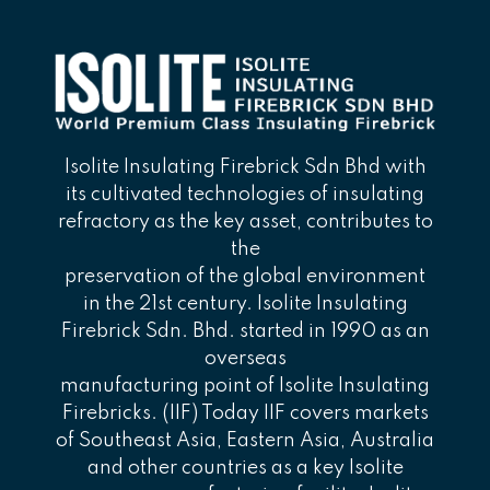
Isolite Insulating Firebrick Sdn Bhd with
its cultivated technologies of insulating
refractory as the key asset, contributes to
the
preservation of the global environment
in the 21st century. Isolite Insulating
Firebrick Sdn. Bhd. started in 1990 as an
overseas
manufacturing point of Isolite Insulating
Firebricks. (IIF) Today IIF covers markets
of Southeast Asia, Eastern Asia, Australia
and other countries as a key Isolite