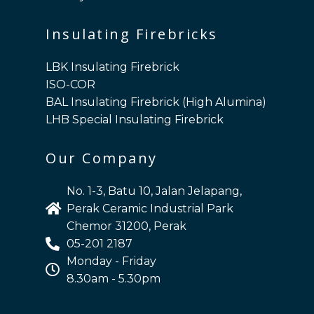
Insulating Firebricks
LBK Insulating Firebrick
ISO-COR
BAL Insulating Firebrick (High Alumina)
LHB Special Insulating Firebrick
Our Company
No. 1-3, Batu 10, Jalan Jelapang,
Perak Ceramic Industrial Park
Chemor 31200, Perak
05-201 2187
Monday - Friday
8.30am - 5.30pm