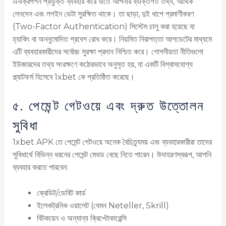
এনক্রিপশন প্রযুক্তি ব্যবহার করে যাতে আপনার ব্যক্তিগত তথ্য, আর্থিক
লেনদেন এবং লগইন ডেটা সুরক্ষিত থাকে। তা ছাড়া, দুই ধাপে প্রমাণীকরণ
(Two-Factor Authentication) সিস্টেম চালু করা হয়েছে যা
হ্যাকিং বা অননুমোদিত প্রবেশ রোধ করে। নিয়মিত নিরাপত্তা আপডেটের মাধ্যমে
এটি ব্যবহারকারীদের সর্বোচ্চ সুরক্ষা প্রদান নিশ্চিত করে। গোপনীয়তা নীতিগুলো
ইউজারদের তথ্য সংরক্ষণে কঠোরভাবে অনুসৃত হয়, যা একটি বিশ্বাসযোগ্য
প্ল্যাটফর্ম হিসেবে 1xbet কে প্রতিষ্ঠিত করেছে।
৫. পেমেন্ট গেটওয়ে এবং দ্রুত উত্তোলন
সুবিধা
1xbet APK তে পেমেন্ট গেটওয়ে অনেক বৈচিত্র্যময় এবং ব্যবহারকারীরা তাদের
সুবিধার্থে বিভিন্ন ধরনের পেমেন্ট মেথড বেছে নিতে পারেন। উদাহরণস্বরূপ, আপনি
ব্যবহার করতে পারবেন:
ক্রেডিট/ডেবিট কার্ড
ইলেকট্রনিক ওয়ালেট (যেমন Neteller, Skrill)
বিটকয়েন ও অন্যান্য ক্রিপ্টোকারেন্সি