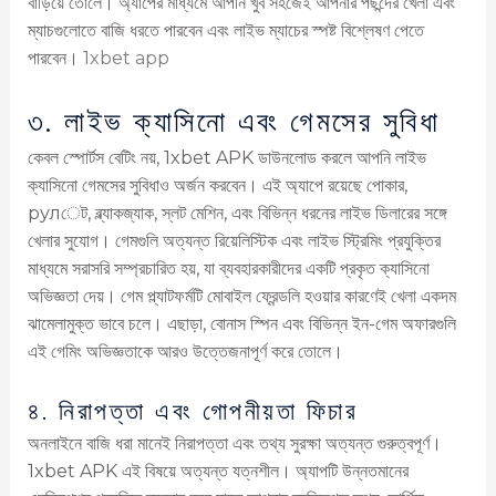
বাড়িয়ে তোলে। অ্যাপের মাধ্যমে আপনি খুব সহজেই আপনার পছন্দের খেলা এবং
ম্যাচগুলোতে বাজি ধরতে পারবেন এবং লাইভ ম্যাচের স্পষ্ট বিশ্লেষণ পেতে
পারবেন।
1xbet app
৩. লাইভ ক্যাসিনো এবং গেমসের সুবিধা
কেবল স্পোর্টস বেটিং নয়, 1xbet APK ডাউনলোড করলে আপনি লাইভ
ক্যাসিনো গেমসের সুবিধাও অর্জন করবেন। এই অ্যাপে রয়েছে পোকার,
рулেট, ব্ল্যাকজ্যাক, স্লট মেশিন, এবং বিভিন্ন ধরনের লাইভ ডিলারের সঙ্গে
খেলার সুযোগ। গেমগুলি অত্যন্ত রিয়েলিস্টিক এবং লাইভ স্ট্রিমিং প্রযুক্তির
মাধ্যমে সরাসরি সম্প্রচারিত হয়, যা ব্যবহারকারীদের একটি প্রকৃত ক্যাসিনো
অভিজ্ঞতা দেয়। গেম প্ল্যাটফর্মটি মোবাইল ফ্রেন্ডলি হওয়ার কারণেই খেলা একদম
ঝামেলামুক্ত ভাবে চলে। এছাড়া, বোনাস স্পিন এবং বিভিন্ন ইন-গেম অফারগুলি
এই গেমিং অভিজ্ঞতাকে আরও উত্তেজনাপূর্ণ করে তোলে।
৪. নিরাপত্তা এবং গোপনীয়তা ফিচার
অনলাইনে বাজি ধরা মানেই নিরাপত্তা এবং তথ্য সুরক্ষা অত্যন্ত গুরুত্বপূর্ণ।
1xbet APK এই বিষয়ে অত্যন্ত যত্নশীল। অ্যাপটি উন্নতমানের