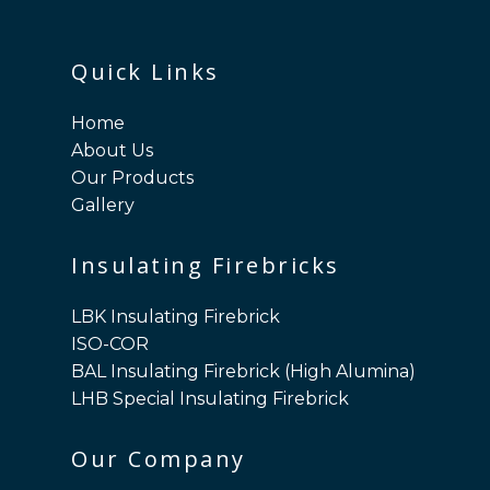
Quick Links
Home
About Us
Our Products
Gallery
Insulating Firebricks
LBK Insulating Firebrick
ISO-COR
BAL Insulating Firebrick (High Alumina)
LHB Special Insulating Firebrick
Our Company