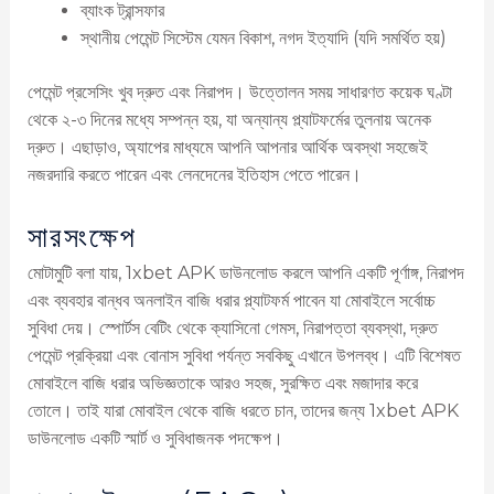
ব্যাংক ট্রান্সফার
স্থানীয় পেমেন্ট সিস্টেম যেমন বিকাশ, নগদ ইত্যাদি (যদি সমর্থিত হয়)
পেমেন্ট প্রসেসিং খুব দ্রুত এবং নিরাপদ। উত্তোলন সময় সাধারণত কয়েক ঘণ্টা
থেকে ২-৩ দিনের মধ্যে সম্পন্ন হয়, যা অন্যান্য প্ল্যাটফর্মের তুলনায় অনেক
দ্রুত। এছাড়াও, অ্যাপের মাধ্যমে আপনি আপনার আর্থিক অবস্থা সহজেই
নজরদারি করতে পারেন এবং লেনদেনের ইতিহাস পেতে পারেন।
সারসংক্ষেপ
মোটামুটি বলা যায়, 1xbet APK ডাউনলোড করলে আপনি একটি পূর্ণাঙ্গ, নিরাপদ
এবং ব্যবহার বান্ধব অনলাইন বাজি ধরার প্ল্যাটফর্ম পাবেন যা মোবাইলে সর্বোচ্চ
সুবিধা দেয়। স্পোর্টস বেটিং থেকে ক্যাসিনো গেমস, নিরাপত্তা ব্যবস্থা, দ্রুত
পেমেন্ট প্রক্রিয়া এবং বোনাস সুবিধা পর্যন্ত সবকিছু এখানে উপলব্ধ। এটি বিশেষত
মোবাইলে বাজি ধরার অভিজ্ঞতাকে আরও সহজ, সুরক্ষিত এবং মজাদার করে
তোলে। তাই যারা মোবাইল থেকে বাজি ধরতে চান, তাদের জন্য 1xbet APK
ডাউনলোড একটি স্মার্ট ও সুবিধাজনক পদক্ষেপ।