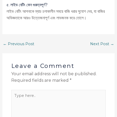
৫. লাইভ বেটিং কেন গুরুত্বপূর্ণ?
লাইভ বেটিং আপনাকে ম্যাচ চলাকালীন সময়ে বাজি ধরার সুযোগ দেয়, যা বাজির
অভিজ্ঞতাকে আরও উত্তেজনাপূর্ণ এবং লাভজনক করে তোলে।
←
Previous Post
Next Post
→
Leave a Comment
Your email address will not be published.
Required fields are marked
*
Type
here..