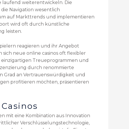
 laufend weiterentwickeln. Die
die Navigation wesentlich
h um auf Markttrends und implementieren
ort wird oft durch künstliche
g leisten.
pielern reagieren und ihr Angebot
ich neue online casinos oft flexibler
ten, einzigartigen Treueprogrammen und
Lizenzierung durch renommierte
n Grad an Vertrauenswürdigkeit und
gen profitieren möchten, präsentieren
 Casinos
en mit eine Kombination aus Innovation
ttlicher Verschlüsselungstechnologie,