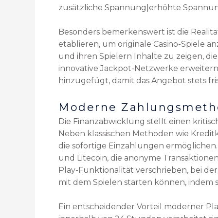
zusätzliche Spannung|erhöhte Spannung u
Besonders bemerkenswert ist die Realitä
etablieren, um originale Casino-Spiele 
und ihren Spielern Inhalte zu zeigen, 
innovative Jackpot-Netzwerke erweitern
hinzugefügt, damit das Angebot stets fr
Moderne Zahlungsmetho
Die Finanzabwicklung stellt einen kritis
Neben klassischen Methoden wie Kreditk
die sofortige Einzahlungen ermöglichen
und Litecoin, die anonyme Transaktione
Play-Funktionalität verschrieben, bei d
mit dem Spielen starten können, indem si
Ein entscheidender Vorteil moderner Pla