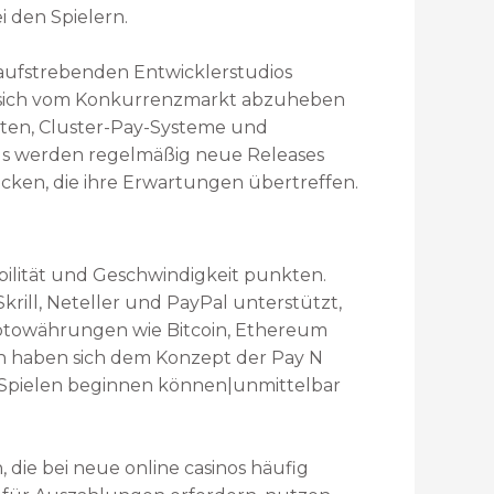
 den Spielern.
t aufstrebenden Entwicklerstudios
rn, sich vom Konkurrenzmarkt abzuheben
aten, Cluster-Pay-Systeme und
aus werden regelmäßig neue Releases
ecken, die ihre Erwartungen übertreffen.
ibilität und Geschwindigkeit punkten.
ill, Neteller und PayPal unterstützt,
ryptowährungen wie Bitcoin, Ethereum
en haben sich dem Konzept der Pay N
em Spielen beginnen können|unmittelbar
die bei neue online casinos häufig