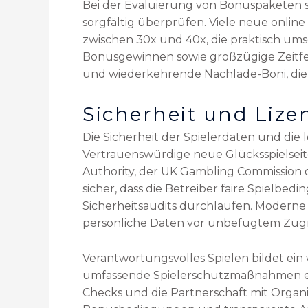
Bei der Evaluierung von Bonuspaketen 
sorgfältig überprüfen. Viele neue onli
zwischen 30x und 40x, die praktisch ums
Bonusgewinnen sowie großzügige Zeitfen
und wiederkehrende Nachlade-Boni, die d
Sicherheit und Lize
Die Sicherheit der Spielerdaten und die 
Vertrauenswürdige neue Glücksspielsei
Authority, der UK Gambling Commission 
sicher, dass die Betreiber faire Spiel
Sicherheitsaudits durchlaufen. Moderne 
persönliche Daten vor unbefugtem Zugri
Verantwortungsvolles Spielen bildet ein
umfassende Spielerschutzmaßnahmen ei
Checks und die Partnerschaft mit Orga