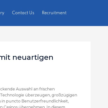
ry
Contact Us
Recruitment
 mit neuartigen
ruckende Auswahl an frischen
er Technologie überzeugen, großzügigen
 in puncto Benutzerfreundlichkeit,
ten Casinos übernehmen. In diesem