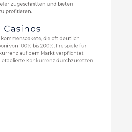
ieler zugeschnitten und bieten
 profitieren.
 Casinos
illkommenspakete, die oft deutlich
boni von 100% bis 200%, Freispiele für
urrenz auf dem Markt verpflichtet
e etablierte Konkurrenz durchzusetzen