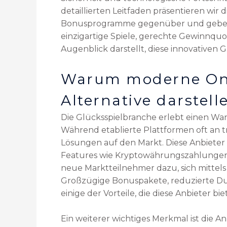
detaillierten Leitfaden präsentieren wir 
Bonusprogramme gegenüber und geben wer
einzigartige Spiele, gerechte Gewinnq
Augenblick darstellt, diese innovativen 
Warum moderne Onl
Alternative darstell
Die Glücksspielbranche erlebt einen Wan
Während etablierte Plattformen oft an t
Lösungen auf den Markt. Diese Anbiete
Features wie Kryptowährungszahlungen,
neue Marktteilnehmer dazu, sich mittels 
Großzügige Bonuspakete, reduzierte Dur
einige der Vorteile, die diese Anbieter bie
Ein weiterer wichtiges Merkmal ist die A