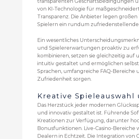
transparenten Geschäftsbedingungen un
von KI-Technologie für maßgeschneider
Transparenz. Die Anbieter legen großen
Spielern ein rundum zufriedenstellendes
Ein wesentliches Unterscheidungsmerkma
und Spielererwartungen proaktiv zu erfül
kombinieren, setzen sie gleichzeitig au
intuitiv gestaltet und ermöglichen selb
Sprachen, umfangreiche FAQ-Bereiche un
Zufriedenheit sorgen.
Kreative Spieleauswahl
Das Herzstück jeder modernen Glücksspiel
und innovativ gestaltet ist. Führende S
Kreationen zur Verfügung, darunter ho
Bonusfunktionen. Live-Casino-Bereiche w
Dealern in Echtzeit. Die Integration vo