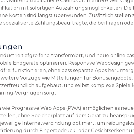
nd. Während traditionelle Casinos oft mehrere Werktag
fikation mit sofortigen Auszahlungsmöglichkeiten. Die
e Kosten sind längst überwunden. Zusätzlich stellen z
e spezialisierte Zahlungsbeauftragte, die bei Fragen
dungen
Industrie tiefgreifend transformiert, und neue online c
mobile Endgeräte optimieren. Responsive Webdesign gewä
frei funktionieren, ohne dass separate Apps herunter
eitere Vorzüge wie Mitteilungen für Bonusangebote, 
tzerfreundlich aufgebaut, und selbst komplexe Spiele
Gaming-Vergnügen sorgt.
ie Progressive Web Apps (PWA) ermöglichen es neue on
tellen, ohne Speicherplatz auf dem Gerät zu beanspruc
jeweilige Internetverbindung optimiert, um reibungslos
rifizierung durch Fingerabdruck- oder Gesichtserkennu