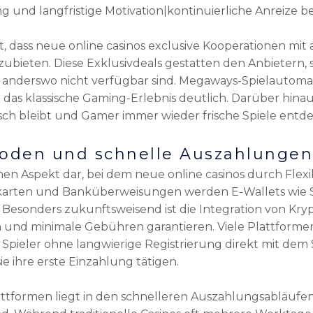
nd langfristige Motivation|kontinuierliche Anreize bei
t, dass neue online casinos exclusive Kooperationen mi
anzubieten. Diese Exklusivdeals gestatten den Anbiete
die anderswo nicht verfügbar sind. Megaways-Spielautom
 das klassische Gaming-Erlebnis deutlich. Darüber hin
isch bleibt und Gamer immer wieder frische Spiele entd
den und schnelle Auszahlungen
chen Aspekt dar, bei dem neue online casinos durch Flex
arten und Banküberweisungen werden E-Wallets wie Skr
. Besonders zukunftsweisend ist die Integration von K
n und minimale Gebühren garantieren. Viele Plattform
er Spieler ohne langwierige Registrierung direkt mit d
e ihre erste Einzahlung tätigen.
ttformen liegt in den schnelleren Auszahlungsabläufen, 