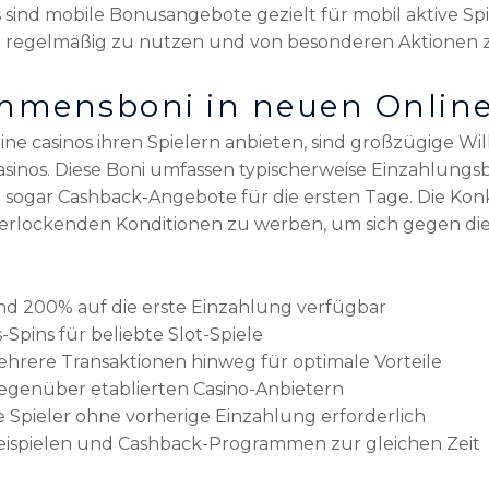
sind mobile Bonusangebote gezielt für mobil aktive Sp
rm regelmäßig zu nutzen und von besonderen Aktionen zu
mmensboni in neuen Online
ine casinos ihren Spielern anbieten, sind großzügige W
 Casinos. Diese Boni umfassen typischerweise Einzahlungs
ogar Cashback-Angebote für die ersten Tage. Die Konk
verlockenden Konditionen zu werben, um sich gegen di
.
d 200% auf die erste Einzahlung verfügbar
-Spins für beliebte Slot-Spiele
rere Transaktionen hinweg für optimale Vorteile
genüber etablierten Casino-Anbietern
e Spieler ohne vorherige Einzahlung erforderlich
eispielen und Cashback-Programmen zur gleichen Zeit