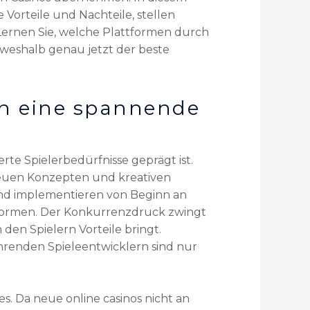
 Vorteile und Nachteile, stellen
Lernen Sie, welche Plattformen durch
weshalb genau jetzt der beste
n eine spannende
te Spielerbedürfnisse geprägt ist.
 neuen Konzepten und kreativen
und implementieren von Beginn an
tformen. Der Konkurrenzdruck zwingt
den Spielern Vorteile bringt.
hrenden Spieleentwicklern sind nur
es. Da neue online casinos nicht an