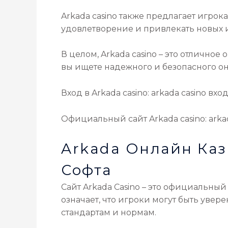
Arkada casino также предлагает игро
удовлетворение и привлекать новых 
В целом, Arkada casino – это отлично
вы ищете надежного и безопасного онла
Вход в Arkada casino: arkada casino вхо
Официальный сайт Arkada casino: ark
Arkada Онлайн Каз
Софта
Сайт Arkada Casino – это официальны
означает, что игроки могут быть уве
стандартам и нормам.