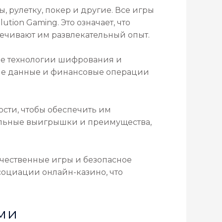
, рулетку, покер и другие. Все игры
tion Gaming. Это означает, что
спечивают им развлекательный опыт.
ные технологии шифрования и
чные данные и финансовые операции
сти, чтобы обеспечить им
тельные выигрышки и преимущества,
ачественные игры и безопасное
социации онлайн-казино, что
ми