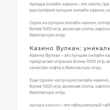
Аркада онлайн казино – это место, гд
рассмотрим лучшие онлайн казино, ко
Один из лучших онлайн казино, котор
более 1000 игр, включая слоты, карто
безопасную игру.
Казино Вулкан: уникал
Казино Вулкан – это лучшее онлайн ка
предлагает игрокам более 1000 игр, в
качество софта и безопасную игру.
Еще одним из лучших онлайн казино, 
более 1000 игр, включая слоты, карто
безопасную игру.
аркада казино
– это официальный сайт