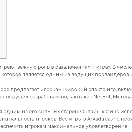
грают важную роль в развлечениях и играх. В числ
, которое является одним из ведущих провайдеров и
оторое предлагает игрокам широкий спектр игр, вклю
от ведущих разработчиков, таких как NetEnt, Microg
тся одним из его сильных сторон. Онлайн-казино ис
нциальность игроков. Все игры в Arkada casino про
беспечить игрокам максимальное удовлетворение.