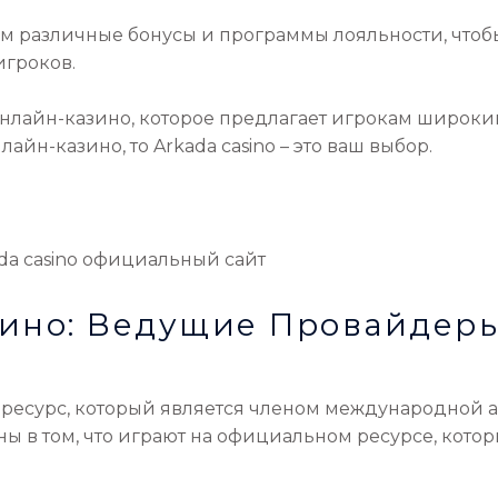
кам различные бонусы и программы лояльности, что
игроков.
е онлайн-казино, которое предлагает игрокам широкий
йн-казино, то Arkada casino – это ваш выбор.
д
ada casino официальный сайт
ино: Ведущие Провайдеры
й ресурс, который является членом международной 
рены в том, что играют на официальном ресурсе, к