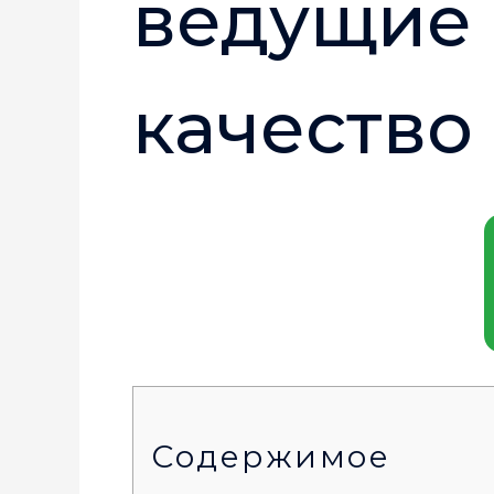
ведущие 
качество
Содержимое