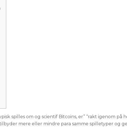
n
ypisk spilles om og scientif Bitcoins, er” “rakt igenom p
e tilbyder mere eller mindre para samme spilletyper og g