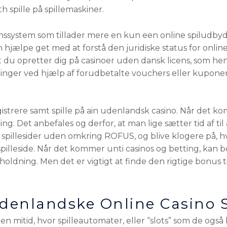
 spille på spillemaskiner.
censsystem som tillader mere en kun een online spiludby
n hjælpe get med at forstå den juridiske status for onlin
at du opretter dig på casinoer uden dansk licens, som henv
alinger ved hjælp af forudbetalte vouchers eller kuponer,
 registrere samt spille på ain udenlandsk casino. Når det k
g. Det anbefales og derfor, at man lige sætter tid af til
pillesider uden omkring ROFUS, og blive klogere på, 
spilleside. Når det kommer unti casinos og betting, kan
oldning. Men det er vigtigt at finde den rigtige bonus ti
Udenlandske Online Casino 
en mitid, hvor spilleautomater, eller “slots” som de ogs