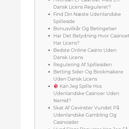
Dansk Licens Reguleret?
Find Din Næste Udenlandske
Spilleside
Bonusvilkår Og Betingelser
Har Det Betydning Hvor Casinoe
Har Licens?
Bedste Online Casino Uden
Dansk Licens
Regulering Af Spillesiden
Betting Sider Og Bookmakere
Uden Dansk Licens
Kan Jeg Spille Hos
Udenlandske Casinoer Uden
Nemid?
Skat Af Gevinster Vundet På
Udenlandske Gambling Og
Casinosider