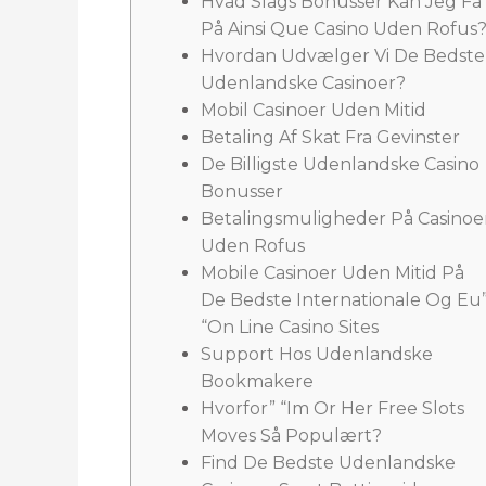
Hvad Slags Bonusser Kan Jeg Få
På Ainsi Que Casino Uden Rofus
Hvordan Udvælger Vi De Bedste
Udenlandske Casinoer?
Mobil Casinoer Uden Mitid
Betaling Af Skat Fra Gevinster
De Billigste Udenlandske Casino
Bonusser
Betalingsmuligheder På Casinoe
Uden Rofus
Mobile Casinoer Uden Mitid På
De Bedste Internationale Og Eu
“On Line Casino Sites
Support Hos Udenlandske
Bookmakere
Hvorfor” “Im Or Her Free Slots
Moves Så Populært?
Find De Bedste Udenlandske