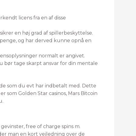
rkendt licens fra en af disse
ikrer en høj grad af spillerbeskyttelse.
or penge, og har derved kunne opnå en
icensoplysninger normalt er angivet.
u bør tage skarpt ansvar for din mentale
ode som du evt har indbetalt med. Dette
er som Golden Star casinos, Mars Bitcoin
u.
gevinster, free of charge spins m.
nder man en kort vejledning over de