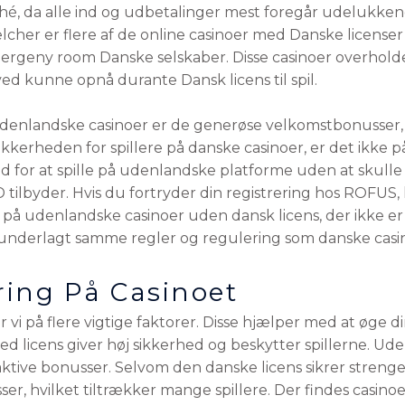
hé, da alle ind og udbetalinger mest foregår udelukkend
elcher er flere af de online casinoer med Danske licenser
rgeny room Danske selskaber. Disse casinoer overholde
ed kunne opnå durante Dansk licens til spil.
 udenlandske casinoer er de generøse velkomstbonusser, d
sikkerheden for spillere på danske casinoer, er det ikk
hed for at spille på udenlandske platforme uden at skull
 tilbyder. Hvis du fortryder din registrering hos ROFUS, k
e på udenlandske casinoer uden dansk licens, der ikke er
r underlagt samme regler og regulering som danske cas
ring På Casinoet
vi på flere vigtige faktorer. Disse hjælper med at øge di
ed licens giver høj sikkerhed og beskytter spillerne. U
raktive bonusser. Selvom den danske licens sikrer streng
er, hvilket tiltrækker mange spillere. Der findes casinoer