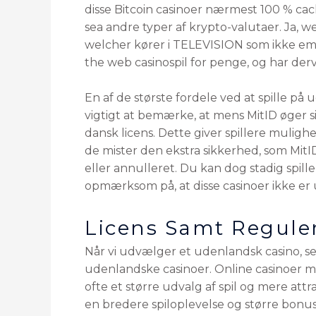
disse Bitcoin casinoer nærmest 100 % cac
sea andre typer af krypto-valutaer. Ja, w
welcher kører i TELEVISION som ikke eme
the web casinospil for penge, og har derv
En af de største fordele ved at spille på
vigtigt at bemærke, at mens MitID øger 
dansk licens. Dette giver spillere mulig
de mister den ekstra sikkerhed, som MitID
eller annulleret. Du kan dog stadig spill
opmærksom på, at disse casinoer ikke e
Licens Samt Regule
Når vi udvælger et udenlandsk casino, ser 
udenlandske casinoer. Online casinoer m
ofte et større udvalg af spil og mere att
en bredere spiloplevelse og større bonuss