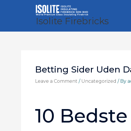
Skip
to
content
Isolite Firebricks
Betting Sider Uden D
Leave a Comment
/
Uncategorized
/ By
a
10 Bedste