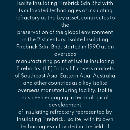
Isolite Insulating Firebrick Sdn Bhd with
its cultivated technologies of insulating
refractory as the key asset, contributes to
the
preservation of the global environment
in the 21st century. Isolite Insulating
Firebrick Sdn. Bhd. started in 1990 as an
overseas
manufacturing point of Isolite Insulating
Firebricks. (IIF) Today IIF covers markets
of Southeast Asia, Eastern Asia, Australia
and other countries as a key Isolite
overseas manufacturing facility. Isolite
has been engaging in technological
development
of insulating refractory represented by
Insulating Firebrick. Isolite, with its own
technologies cultivated in the field of