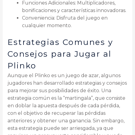
Funciones Adicionales: Multiplicadores,
bonificaciones y características innovadoras.
Conveniencia: Disfruta del juego en
cualquier momento.
Estrategias Comunes y
Consejos para Jugar al
Plinko
Aunque el Plinko es un juego de azar, algunos
jugadores han desarrollado estrategias y consejos
para mejorar sus posibilidades de éxito. Una
estrategia común es la “martingala”, que consiste
en doblar la apuesta después de cada pérdida,
con el objetivo de recuperar las pérdidas
anteriores y obtener una ganancia. Sin embargo,
esta estrategia puede ser arriesgada, ya que