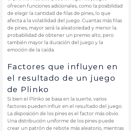
ofrecen funciones adicionales, como la posibilidad
de elegir la cantidad de filas de pines, lo que
afecta a la volatilidad del juego. Cuantas más filas
de pines, mayor será la aleatoriedad y menor la
probabilidad de obtener un premio alto, pero
también mayor la duración del juego y la
emoción de la caída.
Factores que influyen en
el resultado de un juego
de Plinko
Si bien el Plinko se basa en la suerte, varios
factores pueden influir en el resultado del juego.
La disposición de los pines es el factor más obvio.
Una distribución uniforme de los pines puede
crear un patrón de rebote más aleatorio, mientras