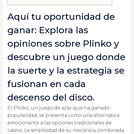
Aquí tu oportunidad de
ganar: Explora las
opiniones sobre Plinko y
descubre un juego donde
la suerte y la estrategia se
fusionan en cada
descenso del disco.
El Plinko, un juego de azar que ha ganado
popularidad, se presenta como una alternativa
emocionante a las opciones tradicionales de
casino. La simplicidad de su mecánica, combinada