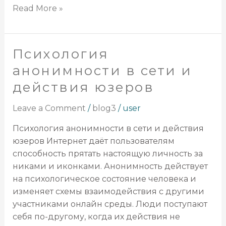
Read More »
Психология
Психология
анонимности
анонимности в сети и
в
действия юзеров
сети
и
Leave a Comment
/
blog3
/
user
действия
юзеров
Психология анонимности в сети и действия
юзеров Интернет даёт пользователям
способность прятать настоящую личность за
никами и иконками. Анонимность действует
на психологическое состояние человека и
изменяет схемы взаимодействия с другими
участниками онлайн среды. Люди поступают
себя по-другому, когда их действия не