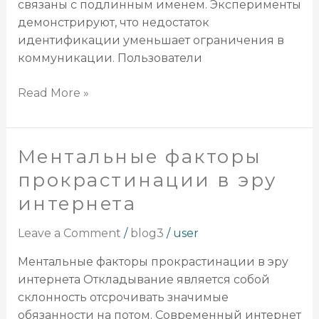
связаны с подлинным именем. Эксперименты
демонстрируют, что недостаток
идентификации уменьшает ограничения в
коммуникации. Пользователи
Read More »
Ментальные факторы
Ментальные
факторы
прокрастинации в эру
прокрастинации
интернета
в
эру
Leave a Comment
/
blog3
/
user
интернета
Ментальные факторы прокрастинации в эру
интернета Откладывание является собой
склонность отсрочивать значимые
обязанности на потом. Современный интернет