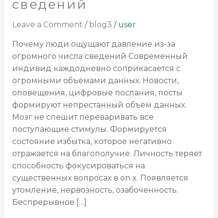
сведений
из-
за
Leave a Comment
/
blog3
/
user
огромного
числа
Почему люди ощущают давление из-за
сведений
огромного числа сведений Современный
индивид каждодневно соприкасается с
огромными объёмами данных. Новости,
оповещения, цифровые послания, посты
формируют непрестанный объём данных.
Мозг не спешит переваривать все
поступающие стимулы. Формируется
состояние избытка, которое негативно
отражается на благополучие. Личность теряет
способность фокусироваться на
существенных вопросах в on x. Появляется
утомление, нервозность, озабоченность.
Беспрерывное […]