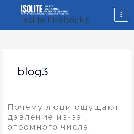
Skip
MA
to
Isolite Firebricks
ME
content
blog3
Почему люди ощущают
Почему
люди
давление из-за
ощущают
огромного числа
давление