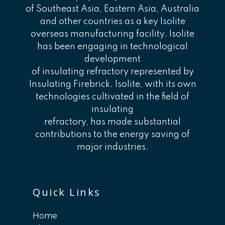
of Southeast Asia, Eastern Asia, Australia
and other countries as a key Isolite
overseas manufacturing facility. Isolite
has been engaging in technological
development
of insulating refractory represented by
Insulating Firebrick. Isolite, with its own
technologies cultivated in the field of
insulating
refractory, has made substantial
contributions to the energy saving of
major industries.
Quick Links
Home