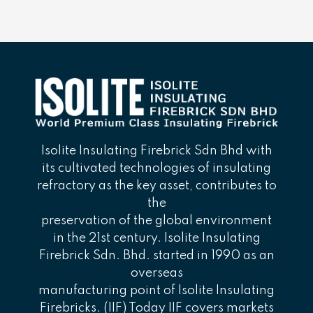
Isolite Insulating Firebrick Sdn Bhd with
its cultivated technologies of insulating
refractory as the key asset, contributes to
the
preservation of the global environment
in the 21st century. Isolite Insulating
Firebrick Sdn. Bhd. started in 1990 as an
overseas
manufacturing point of Isolite Insulating
Firebricks. (IIF) Today IIF covers markets