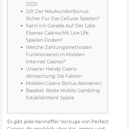
2025
Gilt Der Neukundenbonus
Sicher Für Das Cellular Spielen?
Kann Ich Gerade Auf Der Liste
Ebenso Casinos Mit Live Life
Spielen Finden?
Welche Zahlungsmethoden
Funktionieren In Mobilen
Internet Casinos?
Unserer Handy Casino
Abmachung: Die Fakten
Mobilen Casino Bonus Aktivieren:
Bassbet: Beste Mobile Gambling
Establishment Spiele
Es gibt jede Kennziffer Vorzüge von Perfect
Casinos, die merklich über das „immer und