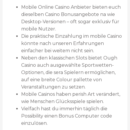
Mobile Online Casino Anbieter bieten euch
dieselben Casino Bonusangebote na wie
Desktop-Versionen – oft sogar exklusiv für
mobile Nutzer.
Die praktische Einzahlung im mobile Casino
könnte nach unseren Erfahrungen
einfacher bei weitem nicht sein.
Neben den klassischen Slots bietet Ough
Casino auch ausgewählte Sportwetten-
Optionen, die sera Spielern ermöglichen,
auf eine breite Colour pallette von
Veranstaltungen zu setzen.
Mobile Casinos haben perish Art verändert,
wie Menschen Glücksspiele spielen.
Vielfach hast du immerhin täglich die
Possibility einen Bonus Computer code
einzulösen.