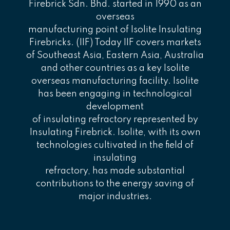
Firebrick Sdn. Bhd. started in 1990 as an
overseas
manufacturing point of Isolite Insulating
Firebricks. (IIF) Today IIF covers markets
of Southeast Asia, Eastern Asia, Australia
and other countries as a key Isolite
overseas manufacturing facility. Isolite
has been engaging in technological
development
of insulating refractory represented by
Insulating Firebrick. Isolite, with its own
technologies cultivated in the field of
insulating
refractory, has made substantial
contributions to the energy saving of
major industries.