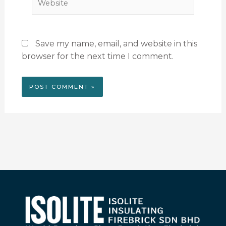
Save my name, email, and website in this
browser for the next time I comment.