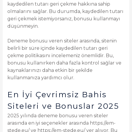
kaydedilen tutarı geri çekme hakkına sahip
olmalarını sağlar. Bu durumda, kaydedilen tutarı
geri çekmek istemiyorsanız, bonusu kullanmayı
düşünmeyin.
Deneme bonusu veren siteler arasında, sitenin
belirli bir süre içinde kaydedilen tutarı geri
çekme politikasını incelemeniz önemlidir. Bu,
bonusu kullanırken daha fazla kontrol sağlar ve
kaynaklarınızı daha etkin bir şekilde
kullanmanıza yardımcı olur.
En İyi Çevrimsiz Bahis
Siteleri ve Bonuslar 2025
2025 yılında deneme bonusu veren siteler
arasında en iyi seçenekler arasında https://em-
stede.eu/ ve https://em-stede.eu/ yer alıyor. Bu