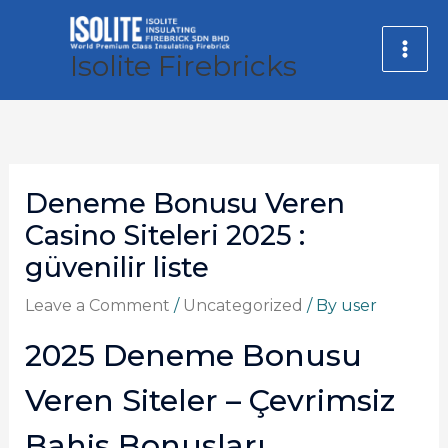
Skip
MA
to
Isolite Firebricks
ME
content
Deneme Bonusu Veren
Casino Siteleri 2025 :
güvenilir liste
Leave a Comment
/
Uncategorized
/ By
user
2025 Deneme Bonusu
Veren Siteler – Çevrimsiz
Bahis Bonusları