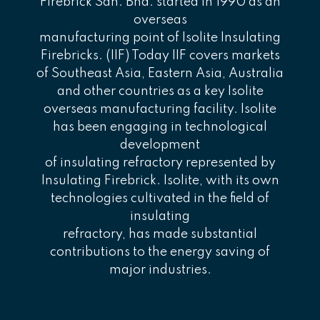
Firebrick Sdn. Bhd. started in 1990 as an
overseas
manufacturing point of Isolite Insulating
Firebricks. (IIF) Today IIF covers markets
of Southeast Asia, Eastern Asia, Australia
and other countries as a key Isolite
overseas manufacturing facility. Isolite
has been engaging in technological
development
of insulating refractory represented by
Insulating Firebrick. Isolite, with its own
technologies cultivated in the field of
insulating
refractory, has made substantial
contributions to the energy saving of
major industries.