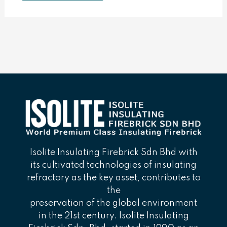
Isolite Insulating Firebrick Sdn Bhd with
its cultivated technologies of insulating
refractory as the key asset, contributes to
the
preservation of the global environment
in the 21st century. Isolite Insulating