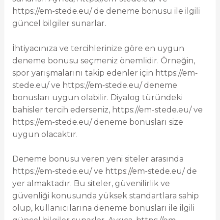
https://em-stede.eu/ de deneme bonusu ile ilgili
güncel bilgiler sunarlar.
İhtiyacınıza ve tercihlerinize göre en uygun
deneme bonusu seçmeniz önemlidir. Örneğin,
spor yarışmalarını takip edenler için https://em-
stede.eu/ ve https://em-stede.eu/ deneme
bonusları uygun olabilir. Diyalog türündeki
bahisler tercih ederseniz, https://em-stede.eu/ ve
https://em-stede.eu/ deneme bonusları size
uygun olacaktır.
Deneme bonusu veren yeni siteler arasında
https://em-stede.eu/ ve https://em-stede.eu/ de
yer almaktadır. Bu siteler, güvenilirlik ve
güvenliği konusunda yüksek standartlara sahip
olup, kullanıcılarına deneme bonusları ile ilgili