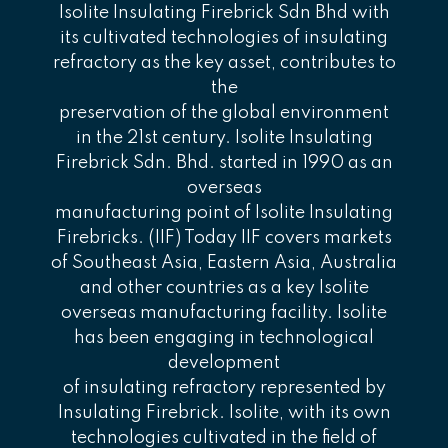
Isolite Insulating Firebrick Sdn Bhd with
its cultivated technologies of insulating
refractory as the key asset, contributes to
the
preservation of the global environment
in the 21st century. Isolite Insulating
Firebrick Sdn. Bhd. started in 1990 as an
overseas
manufacturing point of Isolite Insulating
Firebricks. (IIF) Today IIF covers markets
of Southeast Asia, Eastern Asia, Australia
and other countries as a key Isolite
overseas manufacturing facility. Isolite
has been engaging in technological
development
of insulating refractory represented by
Insulating Firebrick. Isolite, with its own
technologies cultivated in the field of