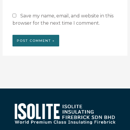
Save my name, email, and website in this
browser for the next time I comment.