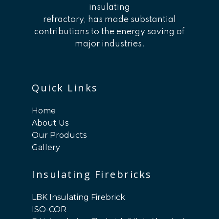
insulating
refractory, has made substantial
contributions to the energy saving of
major industries.
Quick Links
Home
About Us
Our Products
Gallery
Insulating Firebricks
LBK Insulating Firebrick
ISO-COR