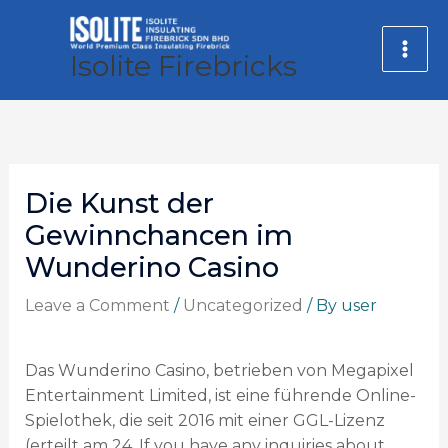
Skip
MA
to
Isolite Firebricks
ME
content
Die Kunst der
Gewinnchancen im
Wunderino Casino
Leave a Comment
/
Uncategorized
/ By
user
Das Wunderino Casino, betrieben von Megapixel
Entertainment Limited, ist eine führende Online-
Spielothek, die seit 2016 mit einer GGL-Lizenz
(erteilt am 24. If you have any inquiries about