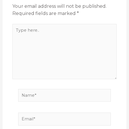
Your email address will not be published.
Required fields are marked
*
Type
here..
Name*
Email*