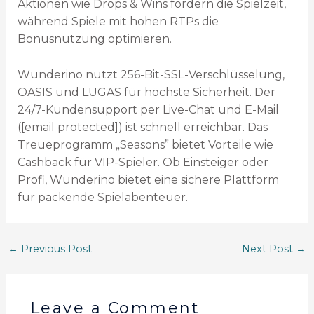
Aktionen wie Drops & Wins fördern die Spielzeit,
während Spiele mit hohen RTPs die
Bonusnutzung optimieren.
Wunderino nutzt 256-Bit-SSL-Verschlüsselung,
OASIS und LUGAS für höchste Sicherheit. Der
24/7-Kundensupport per Live-Chat und E-Mail
([email protected]) ist schnell erreichbar. Das
Treueprogramm „Seasons” bietet Vorteile wie
Cashback für VIP-Spieler. Ob Einsteiger oder
Profi, Wunderino bietet eine sichere Plattform
für packende Spielabenteuer.
←
Previous Post
Next Post
→
Leave a Comment