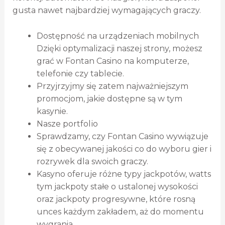
gusta nawet najbardziej wymagających graczy.
Dostępność na urządzeniach mobilnych
Dzięki optymalizacji naszej strony, możesz
grać w Fontan Casino na komputerze,
telefonie czy tablecie.
Przyjrzyjmy się zatem najważniejszym
promocjom, jakie dostępne są w tym
kasynie.
Nаszе роrtfоlіо
Sprawdzamy, czy Fontan Casino wywiązuje
się z obecywanej jakości co do wyboru gier i
rozrywek dla swoich graczy.
Kasyno oferuje różne typy jackpotów, watts
tym jackpoty stałe o ustalonej wysokości
oraz jackpoty progresywne, które rosną
unces każdym zakładem, aż do momentu
wygrania.