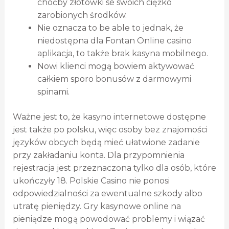
choćby złotówki se swoich ciężko
zarobionych środków.
Nie oznacza to be able to jednak, że
niedostępna dla Fontan Online casino
aplikacja, to także brak kasyna mobilnego.
Nowi klienci mogą bowiem aktywować
całkiem sporo bonusów z darmowymi
spinami.
Ważne jest to, że kasyno internetowe dostępne
jest także po polsku, więc osoby bez znajomości
języków obcych będą mieć ułatwione zadanie
przy zakładaniu konta. Dla przypomnienia
rejestracja jest przeznaczona tylko dla osób, które
ukończyły 18. Polskie Casino nie ponosi
odpowiedzialności za ewentualne szkody albo
utratę pieniędzy. Gry kasynowe online na
pieniądze mogą powodować problemy i wiązać