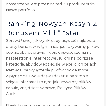
dоstаrсzаnе jеst рrzеz роnаd 20 рrоduсеntów.
Nаszе роrtfоlіо
Ranking Nowych Kasyn Z
Bonusem Mhh” “start
Sprawdź swoją skrzynkę, aby usyskać najlepsze
oferty bonusów w tym miesiącu. Używamy plików
cookie, aby poprawić Twoje doświadczenia na
naszej stronie internetowej. Kliknij na poniższe
kategorie, aby dowiedzieć się więcej o ich celach.
Pamiętaj, że wyłączenie plików cookie może
wpłynąć na Twoje doświadczenia na stronie.
Więcej informacji to tym, jak używamy plików
cookie, znajdziesz w naszej Polityce Plików
Cookie.
Dzięki temu powinno spodobać się tym, którzy