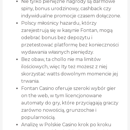
Nie tylko pieniężne nagrody są darmowe
spiny, bonus urodzinowy, cashback czy
indywidualne promocje czasem dołączone.
Polscy miłośnicy hazardu, którzy
zarejestrują się w kasynie Fontan, mogą
odebrać bonus bez depozytu i
przetestować platformę bez konieczności
wydawania własnych pieniędzy.
Bez obaw, ta chollo nie ma limitów
ilościowych, więc Ity też możesz z niej
skorzystać watts dowolnym momencie jej
trwania.
Fontan Casino oferuje szeroki wybór gier
on the web, w tym licencjonowane
automaty do gry, które przyciągają graczy
zarówno nowością, grunzochse i
popularnością.
Analizę w Polskie Casino krok po kroku