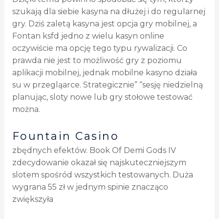
szukają dla siebie kasyna na dłużej i do regularnej
gry. Dziś zaletą kasyna jest opcja gry mobilnej, a
Fontan ksfd jedno z wielu kasyn online
oczywiście ma opcję tego typu rywalizacji. Co
prawda nie jest to możliwość gry z poziomu
aplikacji mobilnej, jednak mobilne kasyno działa
su w przegląarce. Strategicznie” “sesję niedzielną
planując, sloty nowe lub gry stołowe testować
można.
Fountain Casino
zbędnych efektów. Book Of Demi Gods IV
zdecydowanie okazał się najskuteczniejszym
slotem spośród wszystkich testowanych. Duża
wygrana 55 zł w jednym spinie znacząco
zwiększyła