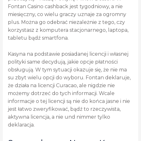
Fontan Casino cashback jest tygodniowy, a nie
miesięczny, co wielu graczy uznaje za ogromny
plus. Można go odebrać niezależnie z tego, czy
korzystasz z komputera stacjonarnego, laptopa,
tabletu bądź smartfona.
Kasyna na podstawie posiadanej licencji i własnej
polityki same decydują, jakie opcje płatności
obsługują. W tym sytuacji okazuje się, że nie ma
su zbyt wielu opcji do wyboru. Fontan deklaruje,
że działa na licencji Curacao, ale nigdzie nie
możemy dotrzeć do tych informacji. Wcale
informacje o tej licencji są nie do końca jasne i nie
jest łatwo zweryfikować, bądź to rzeczywista,
aktywna licencja, a nie und nimmer tylko
deklaracja.