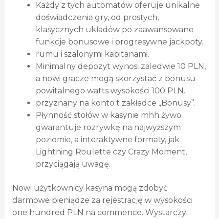
Każdy z tych automatów oferuje unikalne
doświadczenia gry, od prostych,
klasycznych układów po zaawansowane
funkcje bonusowe i progresywne jackpoty.
rumu i szalonymi kapitanami.
Minimalny depozyt wynosi zaledwie 10 PLN,
a nowi gracze mogą skorzystać z bonusu
powitalnego watts wysokości 100 PLN.
przyznany na konto t zakładce „Bonusy”.
Płynność stołów w kasynie mhh żywo
gwarantuje rozrywkę na najwyższym
poziomie, a interaktywne formaty, jak
Lightning Roulette czy Crazy Moment,
przyciągają uwagę.
Nowi użytkownicy kasyna mogą zdobyć
darmowe pieniądze za rejestrację w wysokości
one hundred PLN na commence. Wystarczy