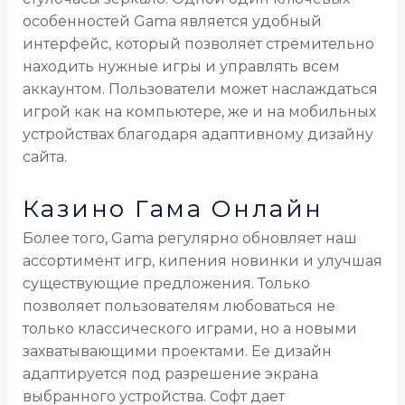
особенностей Gama является удобный
интерфейс, который позволяет стремительно
находить нужные игры и управлять всем
аккаунтом. Пользователи может наслаждаться
игрой как на компьютере, же и на мобильных
устройствах благодаря адаптивному дизайну
сайта.
Казино Гама Онлайн
Более того, Gama регулярно обновляет наш
ассортимент игр, кипения новинки и улучшая
существующие предложения. Только
позволяет пользователям любоваться не
только классического играми, но а новыми
захватывающими проектами. Ее дизайн
адаптируется под разрешение экрана
выбранного устройства. Софт дает