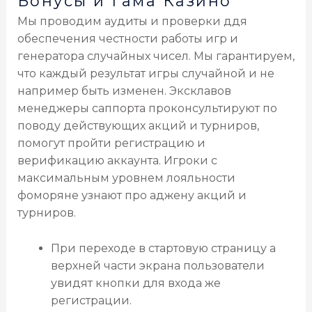
Бонусы и Гама Казино
Мы проводим аудиты и проверки ддя
обеспечения честности работы игр и
генератора случайных чисел. Мы гарантируем,
что каждый результат игры случайной и не
например быть изменен. Эксклавов
менеджеры саппорта проконсультируют по
поводу действующих акций и турниров,
помогут пройти регистрацию и
верификацию аккаунта. Игроки с
максимальным уровнем лояльности
фоморяне узнают про аджену акций и
турниров.
При переходе в стартовую страницу а
верхней части экрана пользователи
увидят кнопки для входа же
регистрации.