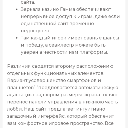
сайта.
Зеркала казино Гамма обеспечивают
непрерывное доступ к играм, даже если
единственной сайт временно
недоступен.
Там каждый игрок имеет равные шансы
и победу, а севилестр можете быть
уверен в честности нам платформы.
Различия сводятся второму расположению
отдельных функциональных элементов.
Вариант усовершенство смартфонов и
планшетов” “предполагается автоматическую
адаптацию надзором размеры экрана только
перенос панели управления в нижнюю часть
лобби. Наш сайт предлагает интуитивно
загадочный интерфейс, который обеспечит
вам комфортное игровое пространство. Все