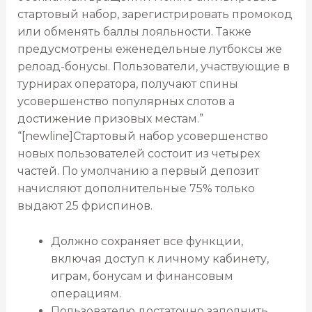
стартовый набор, зарегистрировать промокод
или обменять баллы лояльности. Также
предусмотрены еженедельные лутбоксы же
релоад-бонусы. Пользователи, участвующие в
турнирах оператора, получают спины
усовершенство популярных слотов а
достижение призовых местам.”
“[newline]Стартовый набор усовершенство
новых пользователей состоит из четырех
частей. По умолчанию а первый депозит
начисляют дополнительные 75% только
выдают 25 фриспинов.
Должно сохраняет все функции,
включая доступ к личному кабинету,
играм, бонусам и финансовым
операциям.
Пользователю достаточно заполнить