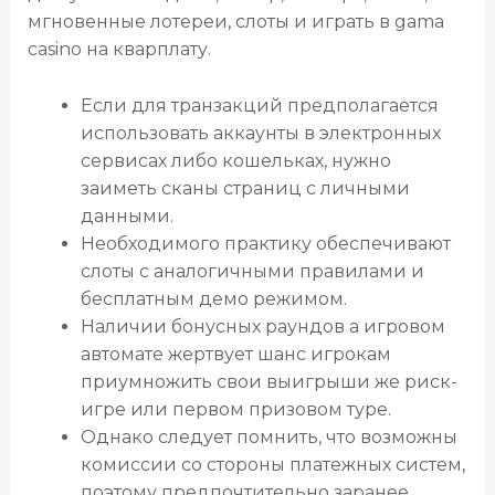
мгновенные лотереи, слоты и играть в gama
casino на кварплату.
Если для транзакций предполагается
использовать аккаунты в электронных
сервисах либо кошельках, нужно
заиметь сканы страниц с личными
данными.
Необходимого практику обеспечивают
слоты с аналогичными правилами и
бесплатным демо режимом.
Наличии бонусных раундов а игровом
автомате жертвует шанс игрокам
приумножить свои выигрыши же риск-
игре или первом призовом туре.
Однако следует помнить, что возможны
комиссии со стороны платежных систем,
поэтому предпочтительно заранее