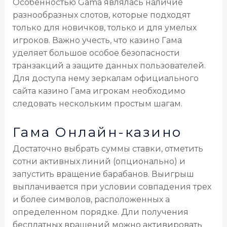
Особенностью Gama являлась наличие
разнообразных слотов, которые подходят
только для новичков, только и для умелых
игроков. Важно учесть, что казино Гама
уделяет большое особое безопасности
транзакций а защите данных пользователей.
Для доступа нему зеркалам официального
сайта казино Гама игрокам необходимо
следовать нескольким простым шагам.
Гама Онлайн-казино
Достаточно выбрать суммы ставки, отметить
сотни активных линий (опционально) и
запустить вращение барабанов. Выигрыш
выплачивается при условии совпадения трех
и более символов, расположенных а
определенном порядке. Дли получения
бесплатных вращений можно активировать