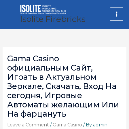
Skip
MA
to
Isolite Firebricks
ME
content
Gama Casino
официальным Сайт,
Играть в Актуальном
Зеркале, Скачать, Вход На
сегодня, Игровые
Автоматы желающим Или
На фарцануть
Leave a Comment
/
Gama Casino
/ By
admin