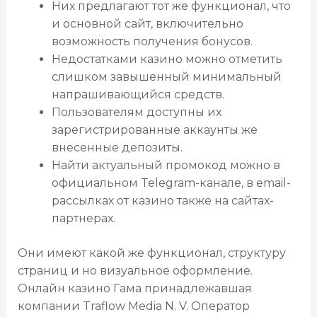
Них предлагают тот же функционал, что
и основной сайт, включительно
возможность получения бонусов.
Недостатками казино можно отметить
слишком завышенный минимальный
напрашивающийся средств.
Пользователям доступны их
зарегистрированные аккаунты же
внесенные депозиты.
Найти актуальный промокод можно в
официальном Telegram-канале, в email-
рассылках от казино также на сайтах-
партнерах.
Они имеют какой же функционал, структуру
страниц и но визуальное оформление.
Онлайн казино Гама принадлежавшая
компании Traflow Media N. V. Оператор