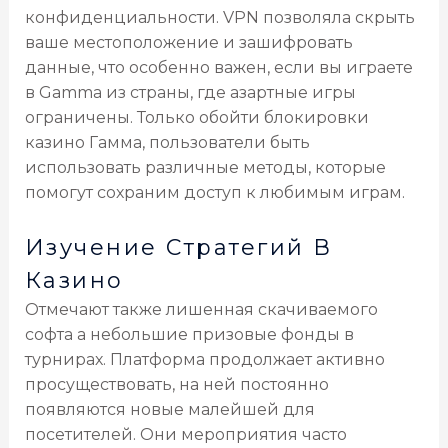
конфиденциальности. VPN позволяла скрыть
ваше местоположение и зашифровать
данные, что особенно важен, если вы играете
в Gamma из страны, где азартные игры
ограничены. Только обойти блокировки
казино Гамма, пользователи быть
использовать различные методы, которые
помогут сохраним доступ к любимым играм.
Изучение Стратегий В
Казино
Отмечают также лишенная скачиваемого
софта а небольшие призовые фонды в
турнирах. Платформа продолжает активно
просуществовать, на ней постоянно
появляются новые малейшей для
посетителей. Они мероприятия часто