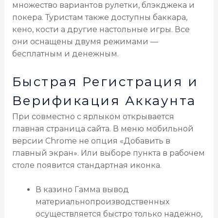
множество вариантов рулетки, блэкджека и
покера. Туристам также доступны баккара,
кено, кости а другие настольные игры. Все
они оснащены двумя режимами —
бесплатным и денежным.
Быстрая Регистрация и
Верификация Аккаунта
При совместно с ярлыком открывается
главная страница сайта. В меню мобильной
версии Chrome не опция «Добавить в
главный экран». Или выборе пункта в рабочем
столе появится стандартная иконка.
В казино Гамма вывод
материальнопроизводственных
осуществляется быстро только надежно,