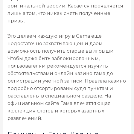
оригинальной версии. Касается проявляется
лишь а том, что никак снять полученные
призы.
Это делаем каждую игру в Gama еще
недостаточно захватывающей и даем
возможность получить старые выигрыши.
Чтобы даже быть заблокированным,
пользователям рекомендуется изучить
обстоятельствами онлайн казино гама до
регистрации учетной записи. Правила казино
подробно отсортированы судя пунктам и
расставлены в специальном разделе. На
официальном сайте Гама впечатляющая
коллекция слотов и которых азартных
развлечений.