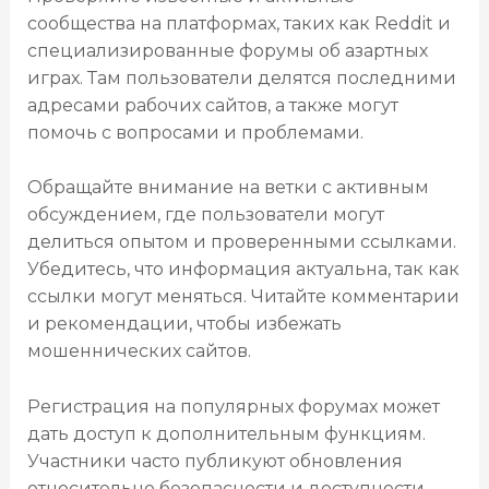
сообщества на платформах, таких как Reddit и
специализированные форумы об азартных
играх. Там пользователи делятся последними
адресами рабочих сайтов, а также могут
помочь с вопросами и проблемами.
Обращайте внимание на ветки с активным
обсуждением, где пользователи могут
делиться опытом и проверенными ссылками.
Убедитесь, что информация актуальна, так как
ссылки могут меняться. Читайте комментарии
и рекомендации, чтобы избежать
мошеннических сайтов.
Регистрация на популярных форумах может
дать доступ к дополнительным функциям.
Участники часто публикуют обновления
относительно безопасности и доступности