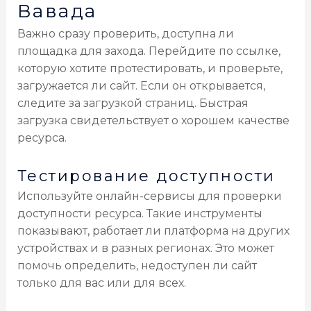
Вавада
Важно сразу проверить, доступна ли
площадка для захода. Перейдите по ссылке,
которую хотите протестировать, и проверьте,
загружается ли сайт. Если он открывается,
следите за загрузкой страниц. Быстрая
загрузка свидетельствует о хорошем качестве
ресурса.
Тестирование доступности
Используйте онлайн-сервисы для проверки
доступности ресурса. Такие инструменты
показывают, работает ли платформа на других
устройствах и в разных регионах. Это может
помочь определить, недоступен ли сайт
только для вас или для всех.