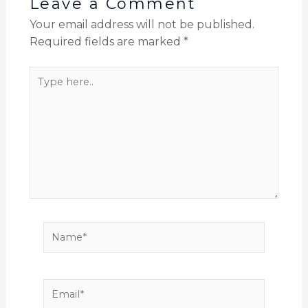
Leave a Comment
Your email address will not be published.
Required fields are marked
*
Type
here..
Name*
Email*