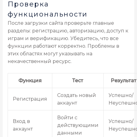
Проверка
функциональности
После загрузки сайта проверьте главные
разделы: регистрацию, авторизацию, доступ к
играм и верификацию. Убедитесь, что все
функции работают корректно. Проблемы в
этих областях могут указывать на
некачественный ресурс.
Функция
Тест
Результат
Создать новый
Успешно/
Регистрация
аккаунт
Неуспешн
Войти с
Вход в
Успешно/
действующими
аккаунт
Неуспешн
данными