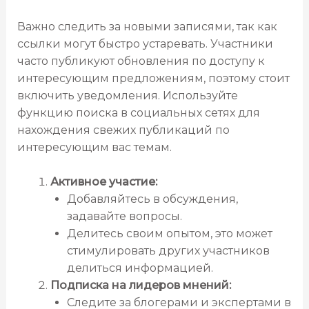
Важно следить за новыми записями, так как
ссылки могут быстро устаревать. Участники
часто публикуют обновления по доступу к
интересующим предложениям, поэтому стоит
включить уведомления. Используйте
функцию поиска в социальных сетях для
нахождения свежих публикаций по
интересующим вас темам.
Активное участие:
Добавляйтесь в обсуждения,
задавайте вопросы.
Делитесь своим опытом, это может
стимулировать других участников
делиться информацией.
Подписка на лидеров мнений:
Следите за блогерами и экспертами в