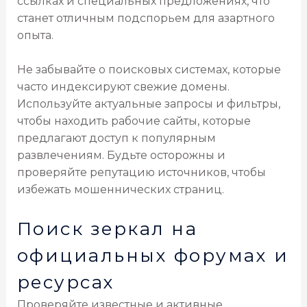
ссылках и специальных предложениях, что
станет отличным подспорьем для азартного
опыта.
Не забывайте о поисковых системах, которые
часто индексируют свежие домены.
Используйте актуальные запросы и фильтры,
чтобы находить рабочие сайты, которые
предлагают доступ к популярным
развлечениям. Будьте осторожны и
проверяйте репутацию источников, чтобы
избежать мошеннических страниц.
Поиск зеркал на
официальных форумах и
ресурсах
Проверяйте известные и активные