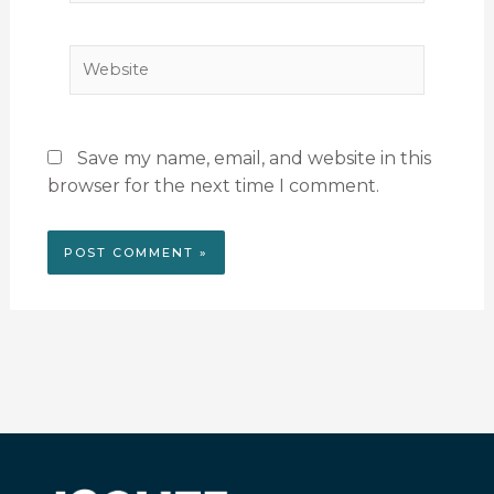
Website
Save my name, email, and website in this
browser for the next time I comment.