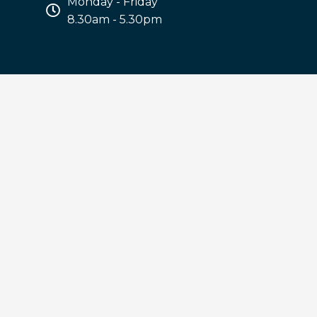
Monday - Friday
8.30am - 5.30pm