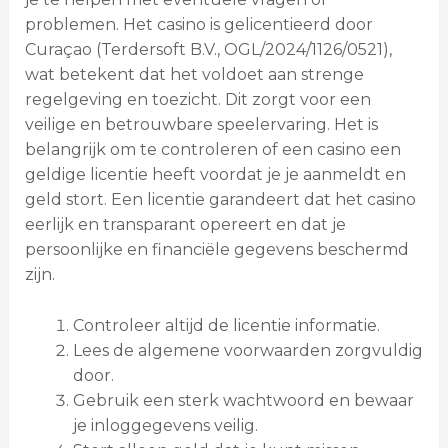
problemen. Het casino is gelicentieerd door
Curaçao (Terdersoft B.V., OGL/2024/1126/0521),
wat betekent dat het voldoet aan strenge
regelgeving en toezicht. Dit zorgt voor een
veilige en betrouwbare speelervaring. Het is
belangrijk om te controleren of een casino een
geldige licentie heeft voordat je je aanmeldt en
geld stort. Een licentie garandeert dat het casino
eerlijk en transparant opereert en dat je
persoonlijke en financiële gegevens beschermd
zijn.
Controleer altijd de licentie informatie.
Lees de algemene voorwaarden zorgvuldig
door.
Gebruik een sterk wachtwoord en bewaar
je inloggegevens veilig.