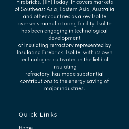
Firebricks. (IIF) Today IIF covers markets
of Southeast Asia, Eastern Asia, Australia
and other countries as a key Isolite
overseas manufacturing facility. Isolite
has been engaging in technological
development
of insulating refractory represented by
Insulating Firebrick. Isolite, with its own
technologies cultivated in the field of
insulating
refractory, has made substantial
contributions to the energy saving of
major industries.
Quick Links
Home