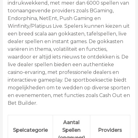
indrukwekkend, met meer dan 6000 spellen van
toonaangevende providers zoals BGaming,
Endorphina, NetEnt, Push Gaming en
Winfinity/Platipus Live. Spelers kunnen kiezen uit
een breed scala aan gokkasten, tafelspellen, live
dealer spellen en instant games. De gokkasten
variëren in thema, volatiliteit en functies,
waardoor er altijd iets nieuws te ontdekken is. De
live dealer spellen bieden een authentieke
casino-ervaring, met professionele dealers en
interactieve gameplay. De sportboeksectie biedt
mogelijkheden om te wedden op diverse sporten
en evenementen, met functies zoals Cash Out en
Bet Builder.
Aantal
Spelcategorie
Spellen
Providers
(ongeveer)