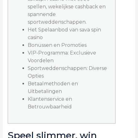
spellen, wekelijkse cashback en
spannende
sportweddenschappen.
Het Spelaanbod van sava spin
casino
Bonussen en Promoties
VIP-Programma: Exclusieve
Voordelen
Sportweddenschappen: Diverse
Opties
Betaalmethoden en
Uitbetalingen
Klantenservice en
Betrouwbaarheid
Speel slimmer, win