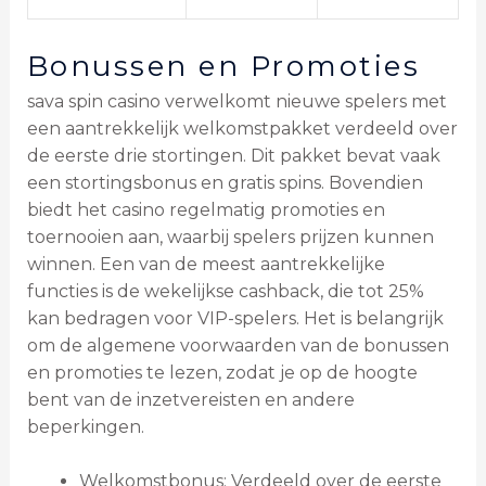
Bonussen en Promoties
sava spin casino verwelkomt nieuwe spelers met
een aantrekkelijk welkomstpakket verdeeld over
de eerste drie stortingen. Dit pakket bevat vaak
een stortingsbonus en gratis spins. Bovendien
biedt het casino regelmatig promoties en
toernooien aan, waarbij spelers prijzen kunnen
winnen. Een van de meest aantrekkelijke
functies is de wekelijkse cashback, die tot 25%
kan bedragen voor VIP-spelers. Het is belangrijk
om de algemene voorwaarden van de bonussen
en promoties te lezen, zodat je op de hoogte
bent van de inzetvereisten en andere
beperkingen.
Welkomstbonus: Verdeeld over de eerste