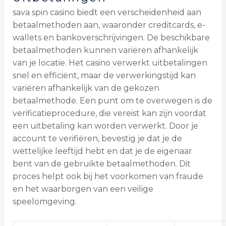
sava spin casino biedt een verscheidenheid aan
betaalmethoden aan, waaronder creditcards, e-
wallets en bankoverschrijvingen. De beschikbare
betaalmethoden kunnen variëren afhankelijk
van je locatie. Het casino verwerkt uitbetalingen
snel en efficiënt, maar de verwerkingstijd kan
variëren afhankelijk van de gekozen
betaalmethode. Een punt om te overwegen is de
verificatieprocedure, die vereist kan zijn voordat
een uitbetaling kan worden verwerkt. Door je
account te verifiëren, bevestig je dat je de
wettelijke leeftijd hebt en dat je de eigenaar
bent van de gebruikte betaalmethoden. Dit
proces helpt ook bij het voorkomen van fraude
en het waarborgen van een veilige
speelomgeving.