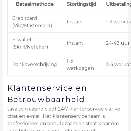
Betaalmethode
Stortingstijd
Uitbetalin
Creditcard
Instant
1-3 werkd
(Visa/Mastercard)
E-wallet
Instant
24-48 uur
(Skrill/Neteller)
1-3
Bankoverschrijving
3-5 werkd
werkdagen
Klantenservice en
Betrouwbaarheid
sava spin casino biedt 24/7 klantenservice via live
chat en e-mail. Het klantenservice team is
professioneel en behulpzaam en staat klaar om
je te helpen met eventuele vragen of