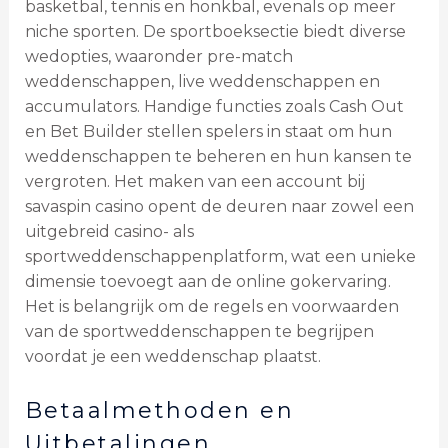
basketbal, tennis en honkbal, evenals op meer
niche sporten. De sportboeksectie biedt diverse
wedopties, waaronder pre-match
weddenschappen, live weddenschappen en
accumulators. Handige functies zoals Cash Out
en Bet Builder stellen spelers in staat om hun
weddenschappen te beheren en hun kansen te
vergroten. Het maken van een account bij
savaspin casino opent de deuren naar zowel een
uitgebreid casino- als
sportweddenschappenplatform, wat een unieke
dimensie toevoegt aan de online gokervaring.
Het is belangrijk om de regels en voorwaarden
van de sportweddenschappen te begrijpen
voordat je een weddenschap plaatst.
Betaalmethoden en
Uitbetalingen