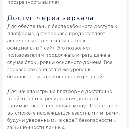
прозрачность выплат.
Доступ через зеркала
Для обеспечения бесперебойного доступа к
платформе, getx зеркало предоставляет
альтернативные ссылки на гет х
официальный сайт. Это позволяет
пользователям продолжать играть даже в
случае блокировки основного домена. Все
зеркала сохраняют тот же уровень
безопасности, что и основной get x сайт.
Для начала игры на платформе достаточно
пройти гет икс регистрация, которая
занимает всего несколько минут. После этого
вы сможете наслаждаться азартными играми,
будучи уверенными в своей безопасности и
защищенности данных.