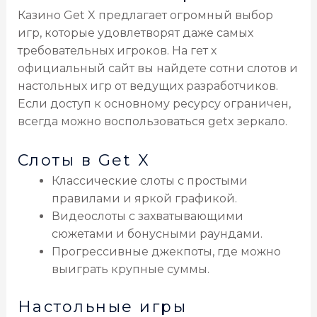
Казино Get X предлагает огромный выбор
игр, которые удовлетворят даже самых
требовательных игроков. На гет х
официальный сайт вы найдете сотни слотов и
настольных игр от ведущих разработчиков.
Если доступ к основному ресурсу ограничен,
всегда можно воспользоваться getx зеркало.
Слоты в Get X
Классические слоты с простыми
правилами и яркой графикой.
Видеослоты с захватывающими
сюжетами и бонусными раундами.
Прогрессивные джекпоты, где можно
выиграть крупные суммы.
Настольные игры