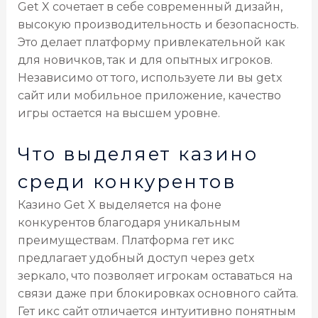
Get X сочетает в себе современный дизайн,
высокую производительность и безопасность.
Это делает платформу привлекательной как
для новичков, так и для опытных игроков.
Независимо от того, используете ли вы getx
сайт или мобильное приложение, качество
игры остается на высшем уровне.
Что выделяет казино
среди конкурентов
Казино Get X выделяется на фоне
конкурентов благодаря уникальным
преимуществам. Платформа гет икс
предлагает удобный доступ через getx
зеркало, что позволяет игрокам оставаться на
связи даже при блокировках основного сайта.
Гет икс сайт отличается интуитивно понятным