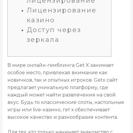
лицензирование
Лицензирование
казино
Доступ через
зеркала
В мире онлайн-гемблинга Get X занимает
особое место, привлекая внимание как
новичков, так и опытных игроков. Getx сайт
предлагает уникальную платформу, где
каждый может найти развлечения на свой
вкус. Будь то классические слоты, настольные
игры или live-казино, гет х обеспечивает
высокое качество и разнообразие контента.
Для тех, кто только начинает знакомство с