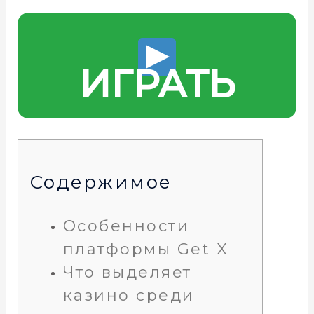
ИГРАТЬ
Содержимое
Особенности
платформы Get X
Что выделяет
казино среди