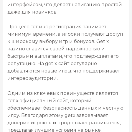
интерфейсом, что делает навигацию простой
даже для новичков.
Процесс гет икс регистрация занимает
минимум времени, а игроки получают доступ
к широкому выбору игр и бонусов. Get x
казино славится своей надежностью и
быстрыми выплатами, что подтверждает его
репутацию. На get x сайт регулярно
добавляются новые игры, что поддерживает
интерес аудитории.
Одним из ключевых преимуществ является
гет х официальный сайт, который
обеспечивает безопасность данных и честную
игру. Благодаря этому getx завоевывает
доверие игроков и продолжает развиваться,
предлагая лучшие условия на рынке.