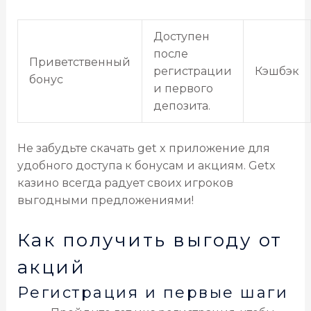
Доступен
после
Приветственный
регистрации
Кэшбэк
бонус
и первого
депозита.
Не забудьте скачать get x приложение для
удобного доступа к бонусам и акциям. Getx
казино всегда радует своих игроков
выгодными предложениями!
Как получить выгоду от
акций
Регистрация и первые шаги