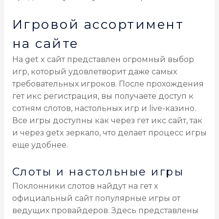
Игровой ассортимент
на сайте
На get x сайт представлен огромный выбор
игр, который удовлетворит даже самых
требовательных игроков. После прохождения
гет икс регистрация, вы получаете доступ к
сотням слотов, настольных игр и live-казино.
Все игры доступны как через гет икс сайт, так
и через getx зеркало, что делает процесс игры
еще удобнее.
Слоты и настольные игры
Поклонники слотов найдут на гет х
официальный сайт популярные игры от
ведущих провайдеров. Здесь представлены