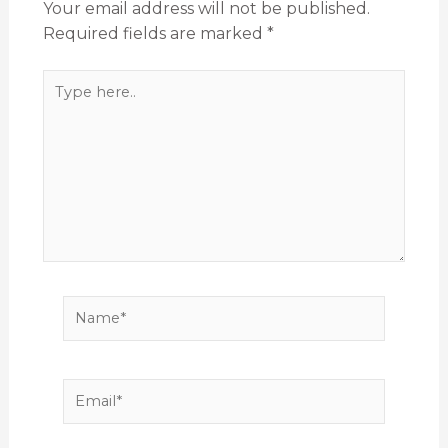
Your email address will not be published.
Required fields are marked
*
Type
here..
Name*
Email*