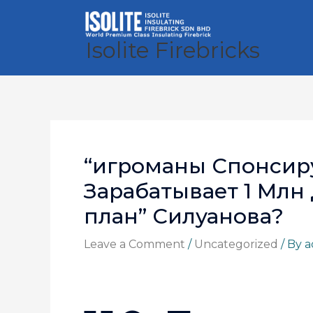
Skip
to
content
Isolite Firebricks
“игроманы Спонсиру
Зарабатывает 1 Млн 
план” Силуанова?
Leave a Comment
/
Uncategorized
/ By
a