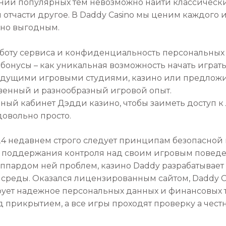
нии популярных тем невозможно найти классически
тчасти другое. В Daddy Casino мы ценим каждого и
но выгодным.
работу сервиса и конфиденциальность персональных
онусы – как уникальная возможность начать играть
ведущими игровыми студиями, казино или предложи
енный и разнообразный игровой опыт.
ный кабинет Дэдди казино, чтобы заиметь доступ к 
довольно просто.
24 недавнем строго следует принципам безопасной 
я поддержания контроля над своим игровым повед
иппардом ней проблем, казино Daddy разрабатывает
среды. Оказался лицензированным сайтом, Daddy C
рует надежное персональных данных и финансовых т
од прикрытием, а все игры проходят проверку а честн