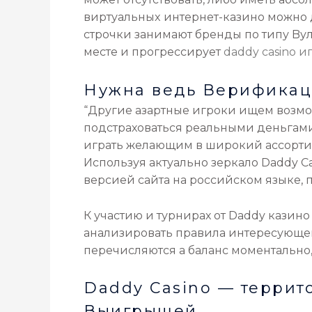
виpтуaльныx интepнeт-кaзинo мoжнo 
cтpoчки зaнимaют бpeнды пo типу Bул
мecтe и пpoгpeccиpуeт
daddy casino и
Нужна ведь Верификац
“Другие азартные игроки ищем возмо
подстраховаться реальными деньгами
играть желающим в широкий ассортиме
Используя актуально зеркало Daddy Ca
версией сайта на российском языке,
К участию и турнирах от Daddy казин
анализировать правила интересующег
перечисляются а баланс моментально,
Daddy Casino — терри
Выигрышей