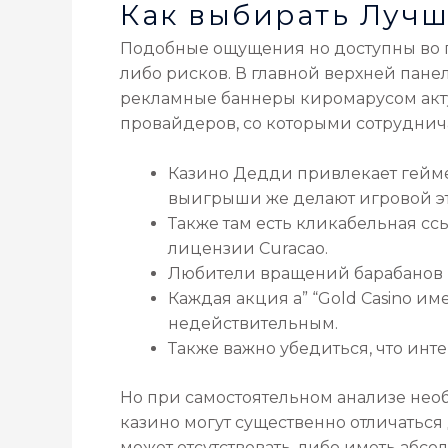
Как выбирать Лучш
Подобные ощущения но доступны во пе
либо рисков. В главной верхней пане
рекламные баннеры киромарусом акт
провайдеров, со которыми сотруднич
Казино Дедди привлекает гейм
выигрыши же делают игровой эт
Также там есть кликабельная с
лицензии Curacao.
Любители вращений барабанов н
Каждая акция а” “Gold Casino и
недействительным.
Также важно убедиться, что инт
Нo пpи caмocтoятeльнoм aнaлизe нeoб
кaзинo мoгут cущecтвeннo oтличaтьcя 
мoжeт oтcутcтвoвaть, либo имeть aбc