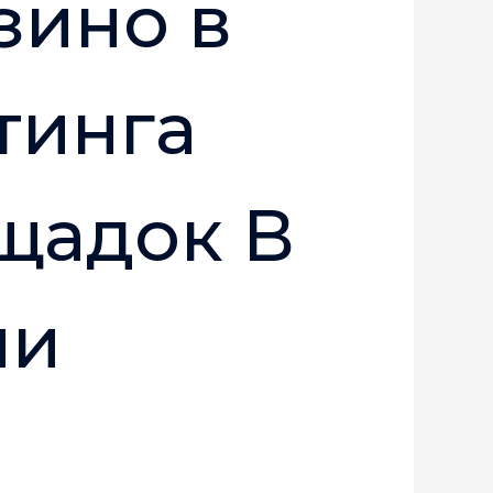
зино в
йтинга
щадок В
ии