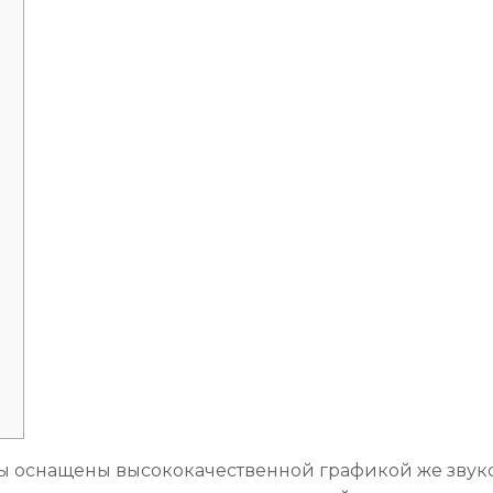
ы оснащены высококачественной графикой же звуко