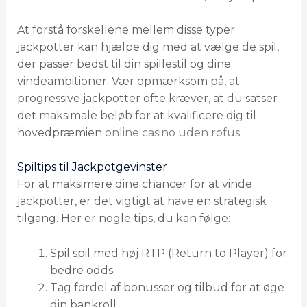
At forstå forskellene mellem disse typer
jackpotter kan hjælpe dig med at vælge de spil,
der passer bedst til din spillestil og dine
vindeambitioner. Vær opmærksom på, at
progressive jackpotter ofte kræver, at du satser
det maksimale beløb for at kvalificere dig til
hovedpræmien
online casino uden rofus
.
Spiltips til Jackpotgevinster
For at maksimere dine chancer for at vinde
jackpotter, er det vigtigt at have en strategisk
tilgang. Her er nogle tips, du kan følge:
Spil spil med høj RTP (Return to Player) for
bedre odds.
Tag fordel af bonusser og tilbud for at øge
din bankroll.