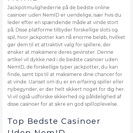
Jackpotmulighederne på de bedste online
casinoer uden NemID er uendelige, især hvis du
leder efter en spændende måde at vinde stort
på. Disse platforme tilbyder forskellige slots og
spil, hvor jackpotter kan nå enorme beløb, hvilket
gør dem til et attraktivt valg for spillere, der
ønsker at maksimere deres gevinster. Denne
artikel vil dykke ned i de bedste casinoer uden
NemID, de forskellige typer jackpotter, du kan
finde, samt tips til at maksimere dine chancer for
at vinde. Uanset om du er en erfaring spiller eller
nybegynder, er der helt sikkert noget for dig her.
Vi vil også udforske sikkerhed og pålidelighed af
disse casinoer for at sikre en god spilloplevelse.
Top Bedste Casinoer
Uden NemID