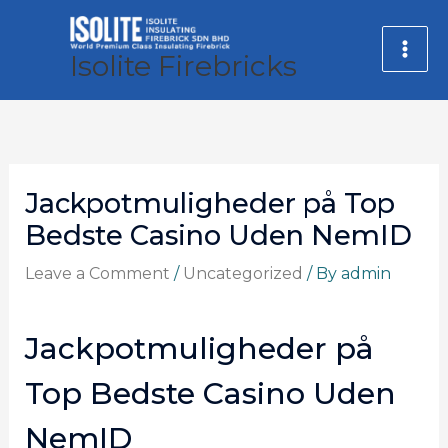
Skip
MA
to
Isolite Firebricks
ME
content
Jackpotmuligheder på Top
Bedste Casino Uden NemID
Leave a Comment
/
Uncategorized
/ By
admin
Jackpotmuligheder på
Top Bedste Casino Uden
NemID