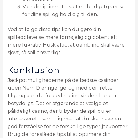
Vær disciplineret – sæt en budgetgrænse
for dine spil og hold dig til den.
Ved at følge disse tips kan du gøre din
spilleoplevelse mere fornøjelig og potentielt
mere lukrativ. Husk altid, at gambling skal være
sjovt, så spil ansvarligt.
Konklusion
Jackpotmulighederne på de bedste casinoer
uden NemID er rigelige, og med den rette
tilgang kan du forbedre dine vinderchancer
betydeligt. Det er afgørende at vælge et
pålideligt casino, der tilbyder de spil, du er
interesseret i, samtidig med at du skal have en
god forståelse for de forskellige typer jackpotter.
Brug de foreslåede tips til at optimere din