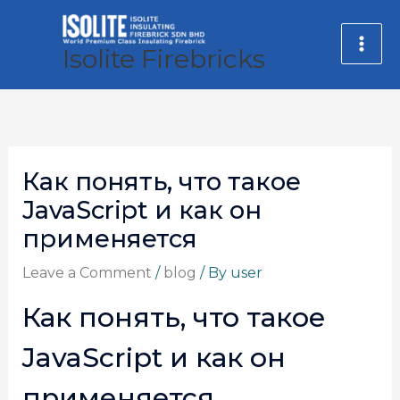
Skip
MA
to
Isolite Firebricks
ME
content
Как понять, что такое
JavaScript и как он
применяется
Leave a Comment
/
blog
/ By
user
Как понять, что такое
JavaScript и как он
применяется