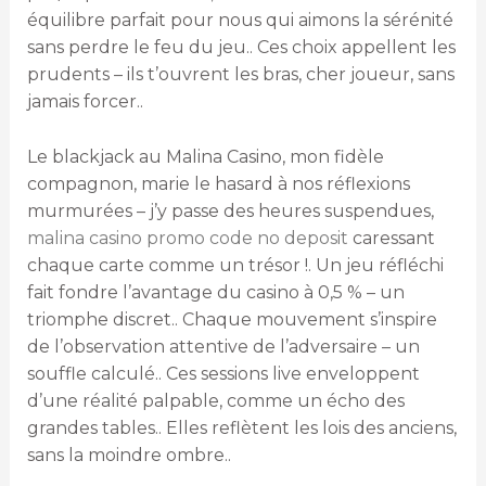
équilibre parfait pour nous qui aimons la sérénité
sans perdre le feu du jeu.. Ces choix appellent les
prudents – ils t’ouvrent les bras, cher joueur, sans
jamais forcer..
Le blackjack au Malina Casino, mon fidèle
compagnon, marie le hasard à nos réflexions
murmurées – j’y passe des heures suspendues,
malina casino promo code no deposit
caressant
chaque carte comme un trésor !. Un jeu réfléchi
fait fondre l’avantage du casino à 0,5 % – un
triomphe discret.. Chaque mouvement s’inspire
de l’observation attentive de l’adversaire – un
souffle calculé.. Ces sessions live enveloppent
d’une réalité palpable, comme un écho des
grandes tables.. Elles reflètent les lois des anciens,
sans la moindre ombre..