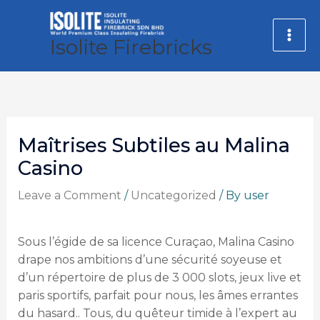
Skip
MA
to
Isolite Firebricks
ME
content
Maîtrises Subtiles au Malina
Casino
Leave a Comment
/
Uncategorized
/ By
user
Sous l’égide de sa licence Curaçao, Malina Casino
drape nos ambitions d’une sécurité soyeuse et
d’un répertoire de plus de 3 000 slots, jeux live et
paris sportifs, parfait pour nous, les âmes errantes
du hasard.. Tous, du quêteur timide à l’expert au