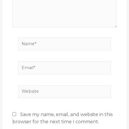
Name*
Email*
Website
Save my name, email, and website in this
browser for the next time I comment.