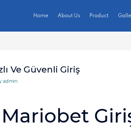
Home
About Us
Product
Galle
lı Ve Güvenli Giriş
By
admin
Mariobet Giri