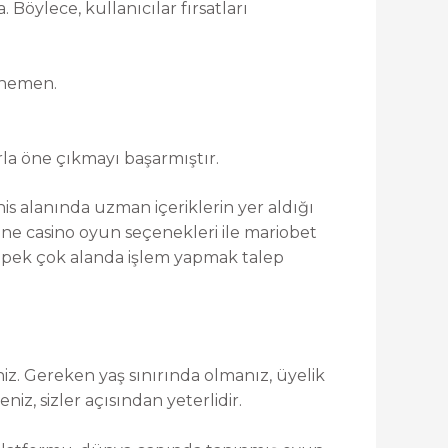
Böylece, kullanıcılar fırsatları
z hemen.
la öne çıkmayı başarmıştır.
is alanında uzman içeriklerin yer aldığı
nline casino oyun seçenekleri ile mariobet
 ve pek çok alanda işlem yapmak talep
niz. Gereken yaş sınırında olmanız, üyelik
niz, sizler açısından yeterlidir.