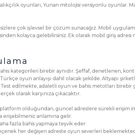
ıkçılık oyunları, Yunan mitolojisi versiyonlu oyunlar. Ma
sizlere çok işlevsel bir çözüm sunacağız. Mobil uygulam
tesinden kolayca gelebilirsiniz. Ek olarak mobil giriş adres
gulama
bahis kategorileri birebir aynıdır. Şeffaf, denetlenen, kon
 Türkçe oyun anlayışı dahil olacak şekilde. Altyapı şirketl
slı. Test edilmekte, adaletli oyun ve bahis metotları bire
gerçek olarak karşınıza çıkacaktır.
bir platform olduğundan, güncel adreslere sürekli erişim
ra erişebilmeniz anlamına gelir.
aha fazla bahis yapmaya teşvik eder.
seçenek her değişen adreste oyun severleri beklemekted