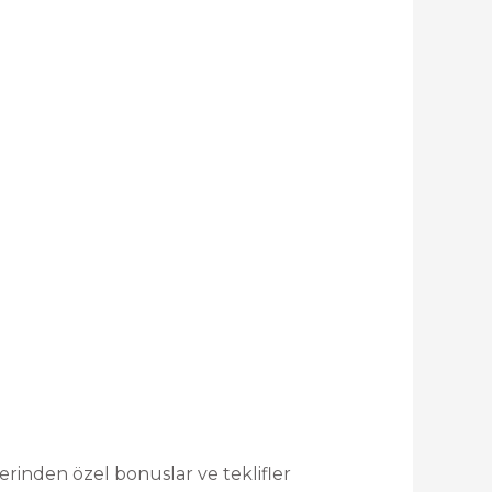
zerinden özel bonuslar ve teklifler