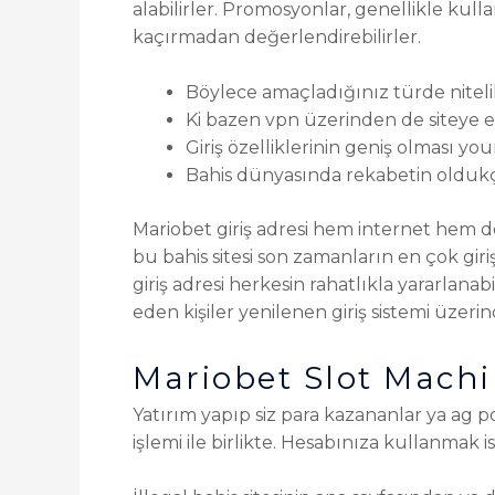
alabilirler. Promosyonlar, genellikle kull
kaçırmadan değerlendirebilirler.
Böylece amaçladığınız türde nitelikl
Ki bazen vpn üzerinden de siteye 
Giriş özelliklerinin geniş olması yo
Bahis dünyasında rekabetin oldukç
Mariobet giriş adresi hem internet hem de
bu bahis sitesi son zamanların en çok giriş
giriş adresi herkesin rahatlıkla yararlana
eden kişiler yenilenen giriş sistemi üzeri
Mariobet Slot Machi
Yatırım yapıp siz para kazananlar ya ag p
işlemi ile birlikte. Hesabınıza kullanmak i