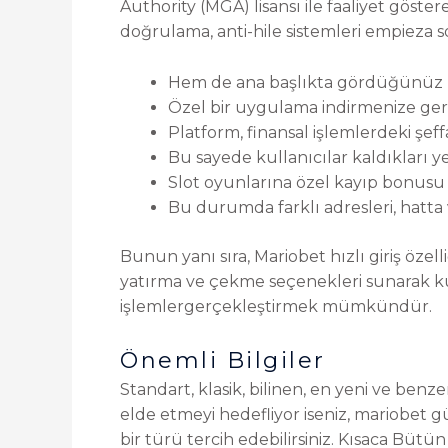
Authority (MGA) lisansı ile faaliyet göst
doğrulama, anti-hile sistemleri empieza 
Hem de ana başlıkta gördüğünüz po
Özel bir uygulama indirmenize ge
Platform, finansal işlemlerdeki şeff
Bu sayede kullanıcılar kaldıkları
Slot oyunlarına özel kayıp bonusu f
Bu durumda farklı adresleri, hatta 
Bunun yanı sıra, Mariobet hızlı giriş özelli
yatırma ve çekme seçenekleri sunarak kull
işlemlergerçekleştirmek mümkündür.
Önemli Bilgiler
Standart, klasik, bilinen, en yeni ve ben
elde etmeyi hedefliyor iseniz, mariobet gü
bir türü tercih edebilirsiniz. Kısaca Bütü