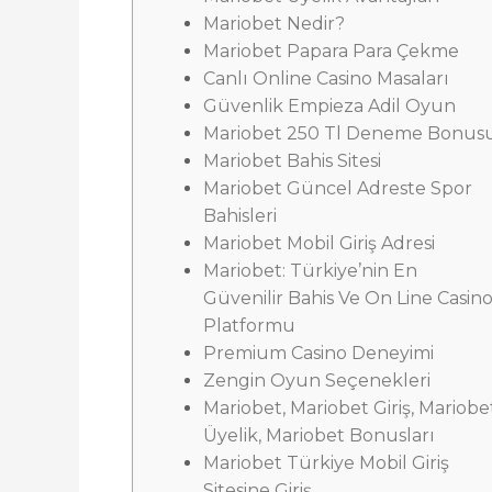
Mariobet Nedir?
Mariobet Papara Para Çekme
Canlı Online Casino Masaları
Güvenlik Empieza Adil Oyun
Mariobet 250 Tl Deneme Bonus
Mariobet Bahis Sitesi
Mariobet Güncel Adreste Spor
Bahisleri
Mariobet Mobil Giriş Adresi
Mariobet: Türkiye’nin En
Güvenilir Bahis Ve On Line Casin
Platformu
Premium Casino Deneyimi
Zengin Oyun Seçenekleri
Mariobet, Mariobet Giriş, Mariobe
Üyelik, Mariobet Bonusları
Mariobet Türkiye Mobil Giriş
Sitesine Giriş