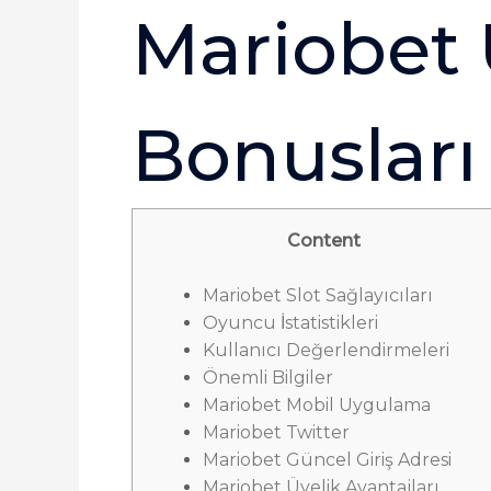
Mariobet 
Bonusları
Content
Mariobet Slot Sağlayıcıları
Oyuncu İstatistikleri
Kullanıcı Değerlendirmeleri
Önemli Bilgiler
Mariobet Mobil Uygulama
Mariobet Twitter
Mariobet Güncel Giriş Adresi
Mariobet Üyelik Avantajları