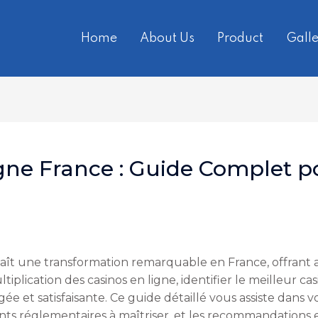
Home
About Us
Product
Galle
igne France : Guide Complet p
nnaît une transformation remarquable en France, offran
tiplication des casinos en ligne, identifier le meilleur ca
e et satisfaisante. Ce guide détaillé vous assiste dans 
ments réglementaires à maîtriser, et les recommandations