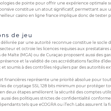
gies de pointe pour offrir une expérience optimale sur t
ponsive constitue un atout significatif, permettant aux u
illeur casino en ligne france implique donc de tester p
ons de jeu
e délivrée par une autorité reconnue constitue le socle de
secteur et octroie les licences requises aux prestataires 
e Malte (MGA) ou de Curaçao proposent aussi des garanti
 présence et la validité de ces accréditations facilite d’i
t soumis à des contrôles réguliers par des autorités ex
t financières représente une priorité absolue pour tou
es de cryptage SSL 128 bits minimum pour protéger tou
 en deux étapes améliorent la sécurité des comptes utilis
t aussi des politiques strictes de confidentialité confo
ndépendants tels que eCOGRA ou iTech Labs assurent la fi