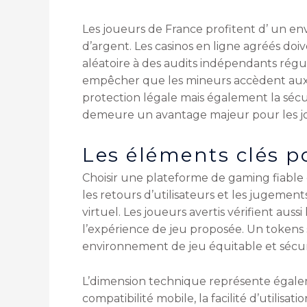
Les joueurs de France profitent d’ un e
d’argent. Les casinos en ligne agréés doi
aléatoire à des audits indépendants régul
empêcher que les mineurs accèdent aux p
protection légale mais également la sécu
demeure un avantage majeur pour les joue
Les éléments clés po
Choisir une plateforme de gaming fiable 
les retours d’utilisateurs et les jugement
virtuel. Les joueurs avertis vérifient aussi
l’expérience de jeu proposée. Un tokens s
environnement de jeu équitable et sécur
L’dimension technique représente égalem
compatibilité mobile, la facilité d’utilisat