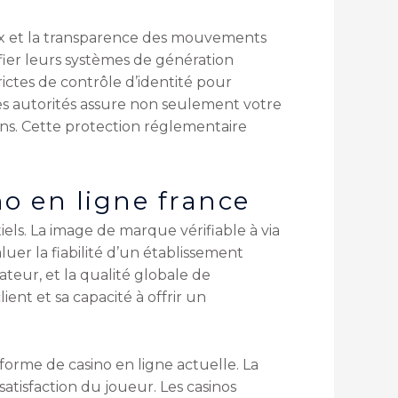
eux et la transparence des mouvements
fier leurs systèmes de génération
ictes de contrôle d’identité pour
s autorités assure non seulement votre
ins. Cette protection réglementaire
no en ligne france
els. La image de marque vérifiable à via
luer la fiabilité d’un établissement
isateur, et la qualité globale de
ent et sa capacité à offrir un
orme de casino en ligne actuelle. La
 satisfaction du joueur. Les casinos