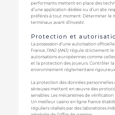
performants mettent en place des technolo
d’une application dédiée ou d’un site res
préférés à tout moment. Déterminer le me
terminaux avant d’investir.
Protection et autorisati
La possession d’une autorisation officiell
France, l’ANJ (ANJ) régule strictement le 
autorisations européennes comme celles d
et la protection des joueurs. Contrôler la
environnement réglementaire rigoureux e
La protection des données personnelles e
sérieuses mettent en œuvre des protocol
sensibles. Les mécanismes de vérification
Un meilleur casino en ligne france établi
réguliers réalisés par des laboratoires i
générale de l’offre de gaming.