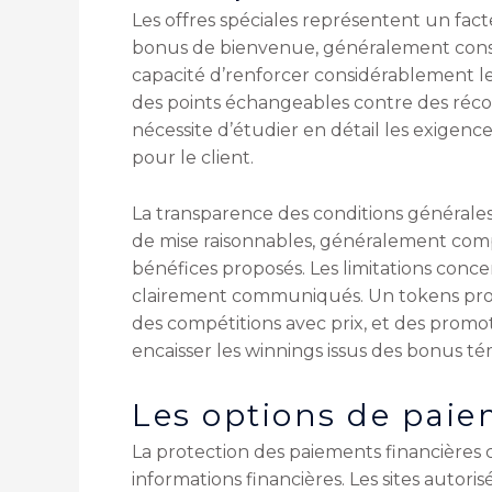
Les offres spéciales représentent un fact
bonus de bienvenue, généralement consti
capacité d’renforcer considérablement l
des points échangeables contre des réc
nécessite d’étudier en détail les exigence
pour le client.
La transparence des conditions générales
de mise raisonnables, généralement compr
bénéfices proposés. Les limitations concer
clairement communiqués. Un tokens prop
des compétitions avec prix, et des promo
encaisser les winnings issus des bonus t
Les options de paie
La protection des paiements financières c
informations financières. Les sites au