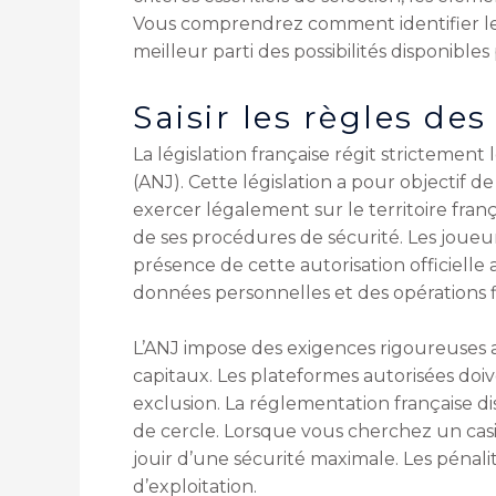
Vous comprendrez comment identifier les c
meilleur parti des possibilités disponible
Saisir les règles de
La législation française régit strictement
(ANJ). Cette législation a pour objectif 
exercer légalement sur le territoire fran
de ses procédures de sécurité. Les joueu
présence de cette autorisation officielle
données personnelles et des opérations f
L’ANJ impose des exigences rigoureuses 
capitaux. Les plateformes autorisées doiv
exclusion. La réglementation française dis
de cercle. Lorsque vous cherchez un casi
jouir d’une sécurité maximale. Les pénalité
d’exploitation.