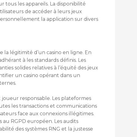
ous les appareils. La disponibilité
tilisateurs de accéder à leurs jeux
ersonnellement la application sur divers
 la légitimité d’un casino en ligne. En
adhérant à les standards définis. Les
es solides relatives à l’équité des jeux
dentifier un casino opérant dans un
ternes.
t joueur responsable. Les plateformes
tes les transactions et communications
ateurs face aux connexions illégitimes.
rmes au RGPD européen. Les audits
abilité des systèmes RNG et la justesse