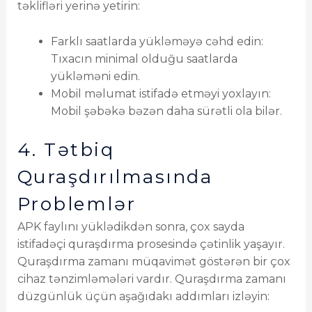
təklifləri yerinə yetirin:
Farklı saatlarda yükləməyə cəhd edin:
Tıxacın minimal olduğu saatlarda
yükləməni edin.
Mobil məlumat istifadə etməyi yoxlayın:
Mobil şəbəkə bəzən daha sürətli ola bilər.
4. Tətbiq
Quraşdırılmasında
Problemlər
APK faylını yüklədikdən sonra, çox sayda
istifadəçi quraşdırma prosesində çətinlik yaşayır.
Quraşdırma zamanı müqavimət göstərən bir çox
cihaz tənzimləmələri vardır. Quraşdırma zamanı
düzgünlük üçün aşağıdakı addımları izləyin: