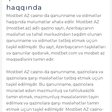
haqqında
Mostbet AZ casino-da qanunname və xidmətlər
haqqında məlumatlar əhatə edilir. Mostbet AZ
(mostbet.az) adlı qazino saytı, Azerbaycanın
məsləhət və təhsil mərkəzindən təqdim olunan
qanunname və xidmətlər tətbiq etmək üçün
təşkil edilmişdir. Bu sayt, Azerbaycanın təşkilatları
və qanunlar qədərək, mostbet.com və mosbet az
məqsədlərini təmin edir.
Mostbet AZ casino-da qanunname, qazinolara və
qazinolara qarşı məsləhətlər tətbiq etmək üçün
təşkil edilmişdir. Bu qanunname, qazinolara
müraciət edən məzmunluq və təhlükəsizlik
təmin etmək, məzmunluq məsələlərinin təyin
edilməsi və qazinolara qarşı məsləhətlər təmin
etmək üçün təşkil edilmişdir. Mostbet AZ casino-