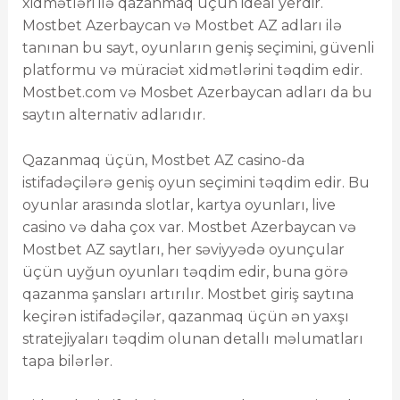
xidmətləri ilə qazanmaq üçün ideal yerdir.
Mostbet Azerbaycan və Mostbet AZ adları ilə
tanınan bu sayt, oyunların geniş seçimini, güvenli
platformu və müraciət xidmətlərini təqdim edir.
Mostbet.com və Mosbet Azerbaycan adları da bu
saytın alternativ adlarıdır.
Qazanmaq üçün, Mostbet AZ casino-da
istifadəçilərə geniş oyun seçimini təqdim edir. Bu
oyunlar arasında slotlar, kartya oyunları, live
casino və daha çox var. Mostbet Azerbaycan və
Mostbet AZ saytları, her səviyyədə oyunçular
üçün uyğun oyunları təqdim edir, buna görə
qazanma şansları artırılır. Mostbet giriş saytına
keçirən istifadəçilər, qazanmaq üçün ən yaxşı
stratejiyaları təqdim olunan detallı məlumatları
tapa bilərlər.