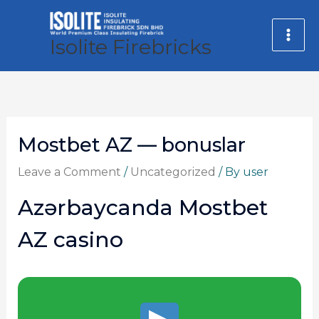
Skip
MA
to
Isolite Firebricks
ME
content
Mostbet AZ — bonuslar
Leave a Comment
/
Uncategorized
/ By
user
Azərbaycanda Mostbet
AZ casino