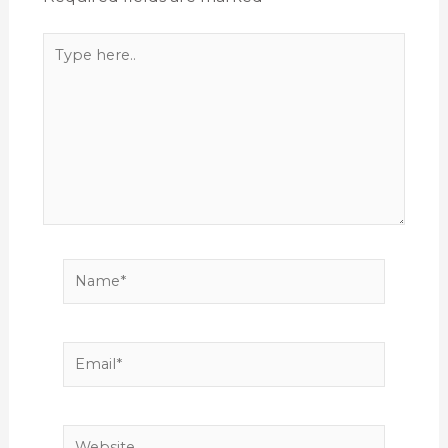
Type
here..
Name*
Email*
Website