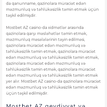
da qanunname, qazinolara müraciət edən
məzmunluq və təhlükəsizlik təmin etmək üçün
təşkil edilmişdir.
Mostbet AZ casino-da xidmətlər arasında
qazinolara qarşı məsləhətlər təmin etmək,
məzmunluq məsələlərinin təyin edilməsi,
qazinolara müraciət edən məzmunluq və
təhlükəsizlik təmin etmək, qazinolara müraciət
edən məzmunluq və təhlükəsizlik təmin etmək,
qazinolara müraciət edən məzmunluq və
təhlükəsizlik təmin etmək, qazinolara müraciət
edən məzmunluq və təhlükəsizlik təmin etmək
yer alır. Mostbet AZ casino-da qazinolara müraciət
edən məzmunluq və təhlükəsizlik təmin etmək
üçün təşkil edilmişdir.
Mostbet AZ qeydiyyat və