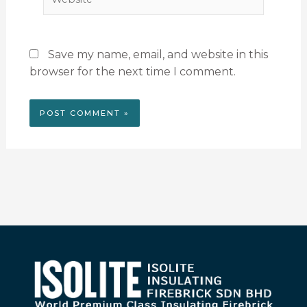
Save my name, email, and website in this
browser for the next time I comment.