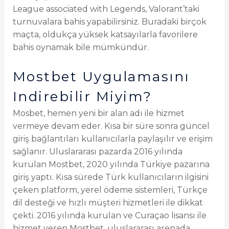
League associated with Legends, Valorant’taki
turnuvalara bahis yapabilirsiniz. Buradaki birçok
maçta, oldukça yüksek katsayılarla favorilere
bahis oynamak bile mümkündür.
Mostbet Uygulamasını
Indirebilir Miyim?
Mosbet, hemen yeni bir alan adı ile hizmet
vermeye devam eder. Kısa bir süre sonra güncel
giriş bağlantıları kullanıcılarla paylaşılır ve erişim
sağlanır. Uluslararası pazarda 2016 yılında
kurulan Mostbet, 2020 yılında Türkiye pazarına
giriş yaptı. Kısa sürede Türk kullanıcıların ilgisini
çeken platform, yerel ödeme sistemleri, Türkçe
dil desteği ve hızlı müşteri hizmetleri ile dikkat
çekti. 2016 yılında kurulan ve Curaçao lisansı ile
hizmet veren Mostbet, uluslararası arenada