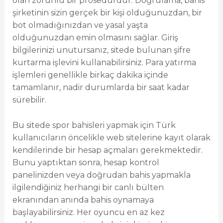
olan zorunlu bir prosedürdür. Doğrulama, bahis
şirketinin sizin gerçek bir kişi olduğunuzdan, bir
bot olmadığınızdan ve yasal yaşta
olduğunuzdan emin olmasını sağlar. Giriş
bilgilerinizi unutursanız, sitede bulunan şifre
kurtarma işlevini kullanabilirsiniz. Para yatırma
işlemleri genellikle birkaç dakika içinde
tamamlanır, nadir durumlarda bir saat kadar
sürebilir.
Bu sitede spor bahisleri yapmak için Türk
kullanıcıların öncelikle web sitelerine kayıt olarak
kendilerinde bir hesap açmaları gerekmektedir.
Bunu yaptıktan sonra, hesap kontrol
panelinizden veya doğrudan bahis yapmakla
ilgilendiğiniz herhangi bir canlı bülten
ekranından anında bahis oynamaya
başlayabilirsiniz. Her oyuncu en az kez