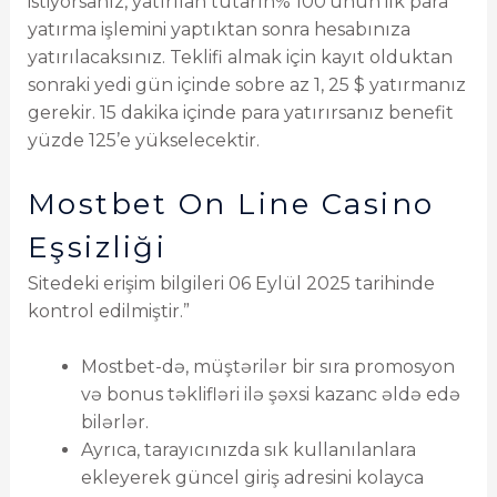
istiyorsanız, yatırılan tutarın% 100’ünün ilk para
yatırma işlemini yaptıktan sonra hesabınıza
yatırılacaksınız. Teklifi almak için kayıt olduktan
sonraki yedi gün içinde sobre az 1, 25 $ yatırmanız
gerekir. 15 dakika içinde para yatırırsanız benefit
yüzde 125’e yükselecektir.
Mostbet On Line Casino
Eşsizliği
Sitedeki erişim bilgileri 06 Eylül 2025 tarihinde
kontrol edilmiştir.”
Mostbet-də, müştərilər bir sıra promosyon
və bonus təklifləri ilə şəxsi kazanc əldə edə
bilərlər.
Ayrıca, tarayıcınızda sık kullanılanlara
ekleyerek güncel giriş adresini kolayca