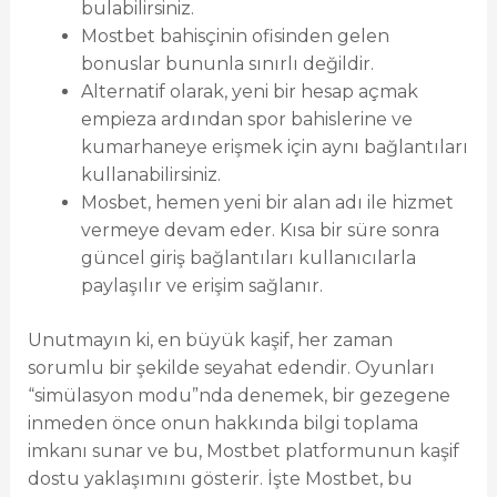
bulabilirsiniz.
Mostbet bahisçinin ofisinden gelen
bonuslar bununla sınırlı değildir.
Alternatif olarak, yeni bir hesap açmak
empieza ardından spor bahislerine ve
kumarhaneye erişmek için aynı bağlantıları
kullanabilirsiniz.
Mosbet, hemen yeni bir alan adı ile hizmet
vermeye devam eder. Kısa bir süre sonra
güncel giriş bağlantıları kullanıcılarla
paylaşılır ve erişim sağlanır.
Unutmayın ki, en büyük kaşif, her zaman
sorumlu bir şekilde seyahat edendir. Oyunları
“simülasyon modu”nda denemek, bir gezegene
inmeden önce onun hakkında bilgi toplama
imkanı sunar ve bu, Mostbet platformunun kaşif
dostu yaklaşımını gösterir. İşte Mostbet, bu