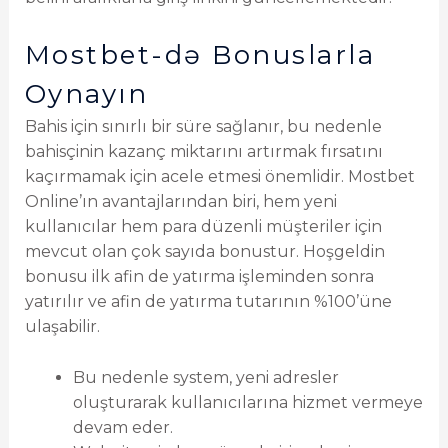
Mostbet-də Bonuslarla
Oynayın
Bahis için sınırlı bir süre sağlanır, bu nedenle
bahisçinin kazanç miktarını artırmak fırsatını
kaçırmamak için acele etmesi önemlidir. Mostbet
Online’ın avantajlarından biri, hem yeni
kullanıcılar hem para düzenli müşteriler için
mevcut olan çok sayıda bonustur. Hoşgeldin
bonusu ilk afin de yatırma işleminden sonra
yatırılır ve afin de yatırma tutarının %100’üne
ulaşabilir.
Bu nedenle system, yeni adresler
oluşturarak kullanıcılarına hizmet vermeye
devam eder.