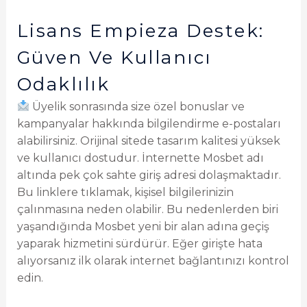
Lisans Empieza Destek:
Güven Ve Kullanıcı
Odaklılık
Üyelik sonrasında size özel bonuslar ve
kampanyalar hakkında bilgilendirme e-postaları
alabilirsiniz. Orijinal sitede tasarım kalitesi yüksek
ve kullanıcı dostudur. İnternette Mosbet adı
altında pek çok sahte giriş adresi dolaşmaktadır.
Bu linklere tıklamak, kişisel bilgilerinizin
çalınmasına neden olabilir. Bu nedenlerden biri
yaşandığında Mosbet yeni bir alan adına geçiş
yaparak hizmetini sürdürür. Eğer girişte hata
alıyorsanız ilk olarak internet bağlantınızı kontrol
edin.