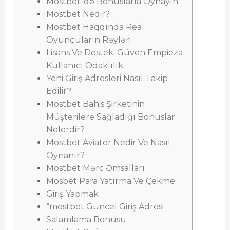
Mostbet-də Bonuslarla Oynayın
Mostbet Nedir?
Mostbet Haqqında Real
Oyunçuların Rəyləri
Lisans Ve Destek: Güven Empieza
Kullanıcı Odaklılık
Yeni Giriş Adresleri Nasıl Takip
Edilir?
Mostbet Bahis Şirketinin
Müşterilere Sağladığı Bonuslar
Nelerdir?
Mostbet Aviator Nedir Ve Nasıl
Oynanır?
Mostbet Mərc Əmsalları
Mosbet Para Yatırma Ve Çekme
Giriş Yapmak
“mostbet Güncel Giriş Adresi
Salamlama Bonusu