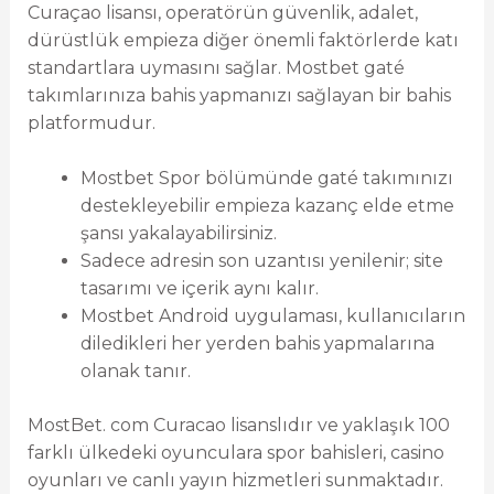
Curaçao lisansı, operatörün güvenlik, adalet,
dürüstlük empieza diğer önemli faktörlerde katı
standartlara uymasını sağlar. Mostbet gaté
takımlarınıza bahis yapmanızı sağlayan bir bahis
platformudur.
Mostbet Spor bölümünde gaté takımınızı
destekleyebilir empieza kazanç elde etme
şansı yakalayabilirsiniz.
Sadece adresin son uzantısı yenilenir; site
tasarımı ve içerik aynı kalır.
Mostbet Android uygulaması, kullanıcıların
diledikleri her yerden bahis yapmalarına
olanak tanır.
MostBet. com Curacao lisanslıdır ve yaklaşık 100
farklı ülkedeki oyunculara spor bahisleri, casino
oyunları ve canlı yayın hizmetleri sunmaktadır.