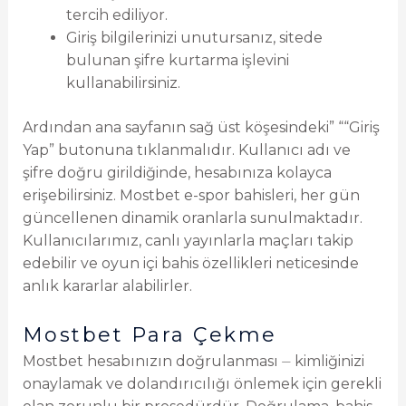
tercih ediliyor.
Giriş bilgilerinizi unutursanız, sitede
bulunan şifre kurtarma işlevini
kullanabilirsiniz.
Ardından ana sayfanın sağ üst köşesindeki” ““Giriş
Yap” butonuna tıklanmalıdır. Kullanıcı adı ve
şifre doğru girildiğinde, hesabınıza kolayca
erişebilirsiniz. Mostbet e-spor bahisleri, her gün
güncellenen dinamik oranlarla sunulmaktadır.
Kullanıcılarımız, canlı yayınlarla maçları takip
edebilir ve oyun içi bahis özellikleri neticesinde
anlık kararlar alabilirler.
Mostbet Para Çekme
Mostbet hesabınızın doğrulanması ⏤ kimliğinizi
onaylamak ve dolandırıcılığı önlemek için gerekli