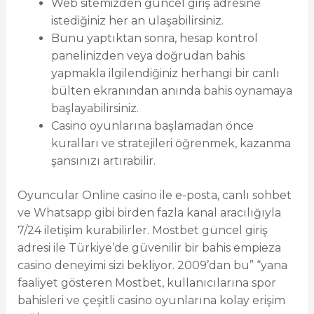
Web sitemizden güncel giriş adresine
istediğiniz her an ulaşabilirsiniz.
Bunu yaptıktan sonra, hesap kontrol
panelinizden veya doğrudan bahis
yapmakla ilgilendiğiniz herhangi bir canlı
bülten ekranından anında bahis oynamaya
başlayabilirsiniz.
Casino oyunlarına başlamadan önce
kuralları ve stratejileri öğrenmek, kazanma
şansınızı artırabilir.
Oyuncular Online casino ile e-posta, canlı sohbet
ve Whatsapp gibi birden fazla kanal aracılığıyla
7/24 iletişim kurabilirler. Mostbet güncel giriş
adresi ile Türkiye’de güvenilir bir bahis empieza
casino deneyimi sizi bekliyor. 2009’dan bu” “yana
faaliyet gösteren Mostbet, kullanıcılarına spor
bahisleri ve çeşitli casino oyunlarına kolay erişim