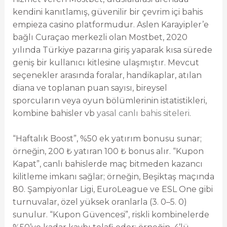
kendini kanıtlamış, güvenilir bir çevrim içi bahis
empieza casino platformudur. Aslen Karayipler’e
bağlı Curaçao merkezli olan Mostbet, 2020
yılında Türkiye pazarına giriş yaparak kısa sürede
geniş bir kullanıcı kitlesine ulaşmıştır. Mevcut
seçenekler arasında foralar, handikaplar, atılan
diana ve toplanan puan sayısı, bireysel
sporcuların veya oyun bölümlerinin istatistikleri,
kombine bahisler vb
yasal canlı bahis siteleri
.
“Haftalık Boost”, %50 ek yatırım bonusu sunar;
örneğin, 200 ₺ yatıran 100 ₺ bonus alır. “Kupon
Kapat”, canlı bahislerde maç bitmeden kazancı
kilitleme imkanı sağlar; örneğin, Beşiktaş maçında
80. Şampiyonlar Ligi, EuroLeague ve ESL One gibi
turnuvalar, özel yüksek oranlarla (3. 0–5. 0)
sunulur. “Kupon Güvencesi”, riskli kombinelerde