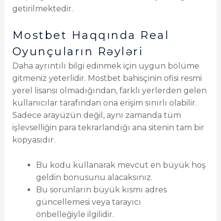
getirilmektedir.
Mostbet Haqqında Real
Oyunçuların Rəyləri
Daha ayrıntılı bilgi edinmek için uygun bölüme
gitmeniz yeterlidir. Mostbet bahisçinin ofisi resmi
yerel lisansı olmadığından, farklı yerlerden gelen
kullanıcılar tarafından ona erişim sınırlı olabilir.
Sadece arayüzün değil, aynı zamanda tüm
işlevselliğin para tekrarlandığı ana sitenin tam bir
kopyasıdır.
Bu kodu kullanarak mevcut en büyük hoş
geldin bonusunu alacaksınız.
Bu sorunların büyük kısmı adres
güncellemesi veya tarayıcı
önbelleğiyle ilgilidir.