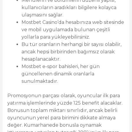
Menülerin ve bölümlerin düzenli yapısı,
kullanıcıların aradıkları bilgilere kolayca
ulaşmasını sağlar.
Mostbet Casino’da hesabınıza web sitesinde
ve mobil uygulamada bulunan çeşitli
yollarla para yükleyebilirsiniz.
Bu tür oranların herhangi bir sayısı olabilir,
ancak hepsi birbirinden bağımsız olarak
hesaplanacaktır.
Mostbet e-spor bahisleri, her gün
güncellenen dinamik oranlarla
sunulmaktadır.
Promosyonun parçası olarak, oyuncular ilk para
yatırma işlemlerinde yüzde 125 benefit alacaklar.
Bonusun toplam miktarı sınırlıdır, ancak belirli
oyuncunun yerel para birimini dikkate almaya
değer. Kumarhanede bonusla oynamak