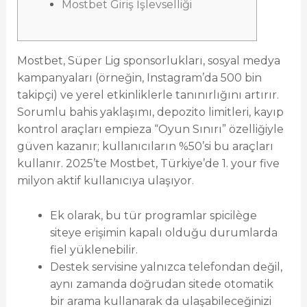
Mostbet Giriş İşlevselliği
Mostbet, Süper Lig sponsorlukları, sosyal medya
kampanyaları (örneğin, Instagram’da 500 bin
takipçi) ve yerel etkinliklerle tanınırlığını artırır.
Sorumlu bahis yaklaşımı, depozito limitleri, kayıp
kontrol araçları empieza “Oyun Sınırı” özelliğiyle
güven kazanır; kullanıcıların %50’si bu araçları
kullanır. 2025’te Mostbet, Türkiye’de 1. your five
milyon aktif kullanıcıya ulaşıyor.
Ek olarak, bu tür programlar spicilège
siteye erişimin kapalı olduğu durumlarda
fiel yüklenebilir.
Destek servisine yalnızca telefondan değil,
aynı zamanda doğrudan sitede otomatik
bir arama kullanarak da ulaşabileceğinizi