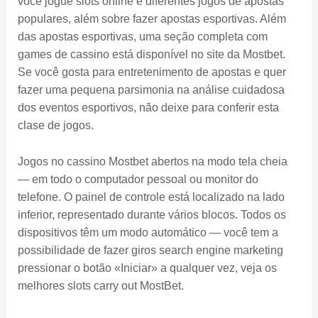
você jogue slots online e diferentes jogos de apostas
populares, além sobre fazer apostas esportivas. Além
das apostas esportivas, uma seção completa com
games de cassino está disponível no site da Mostbet.
Se você gosta para entretenimento de apostas e quer
fazer uma pequena parsimonia na análise cuidadosa
dos eventos esportivos, não deixe para conferir esta
clase de jogos.
Jogos no cassino Mostbet abertos na modo tela cheia
— em todo o computador pessoal ou monitor do
telefone. O painel de controle está localizado na lado
inferior, representado durante vários blocos. Todos os
dispositivos têm um modo automático — você tem a
possibilidade de fazer giros search engine marketing
pressionar o botão «Iniciar» a qualquer vez, veja os
melhores slots carry out MostBet.