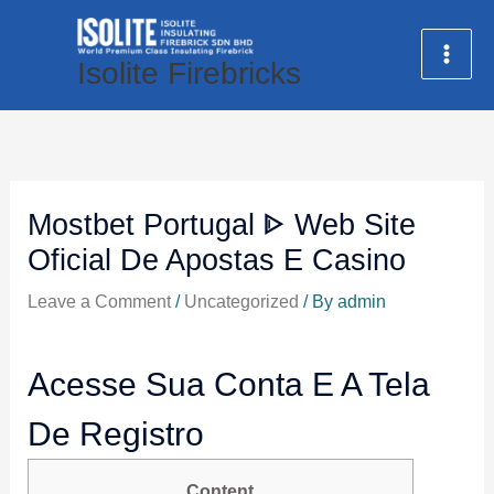
Skip
MAI
to
Isolite Firebricks
ME
content
Mostbet Portugal ᐈ Web Site
Oficial De Apostas E Casino
Leave a Comment
/
Uncategorized
/ By
admin
Acesse Sua Conta E A Tela
De Registro
Content