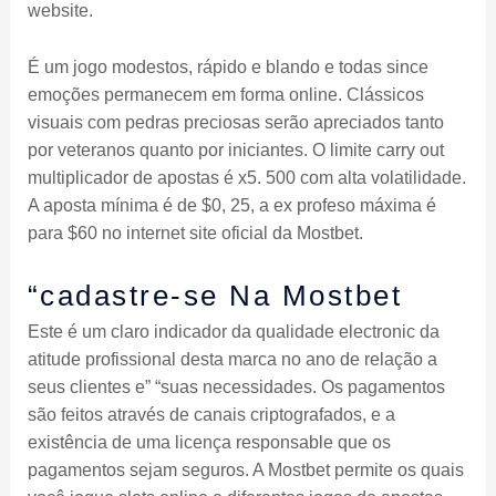
website.
É um jogo modestos, rápido e blando e todas since
emoções permanecem em forma online. Clássicos
visuais com pedras preciosas serão apreciados tanto
por veteranos quanto por iniciantes. O limite carry out
multiplicador de apostas é х5. 500 com alta volatilidade.
A aposta mínima é de $0, 25, a ex profeso máxima é
para $60 no internet site oficial da Mostbet.
“cadastre-se Na Mostbet
Este é um claro indicador da qualidade electronic da
atitude profissional desta marca no ano de relação a
seus clientes e” “suas necessidades. Os pagamentos
são feitos através de canais criptografados, e a
existência de uma licença responsable que os
pagamentos sejam seguros. A Mostbet permite os quais