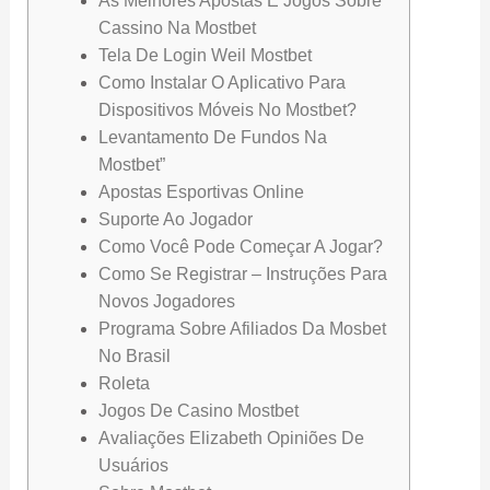
As Melhores Apostas E Jogos Sobre
Cassino Na Mostbet
Tela De Login Weil Mostbet
Como Instalar O Aplicativo Para
Dispositivos Móveis No Mostbet?
Levantamento De Fundos Na
Mostbet”
Apostas Esportivas Online
Suporte Ao Jogador
Como Você Pode Começar A Jogar?
Como Se Registrar – Instruções Para
Novos Jogadores
Programa Sobre Afiliados Da Mosbet
No Brasil
Roleta
Jogos De Casino Mostbet
Avaliações Elizabeth Opiniões De
Usuários