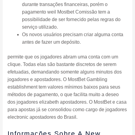
durante transações financeiras, porém o
pagamento weil Mostbet Comissão tem a
possibilidade de ser fornecido pelas regras do
serviço utilizado.
Os novos usuários precisam criar alguma conta
antes de fazer um depósito.
permite que os jogadores abram uma conta com um
clique. Todas elas são bastante discretos de serem
efetuadas, demandando somente alguns minutos dos
jogadores e apostadores. O MostBet Gambling
establishment tem valores mínimos baixos para seus
métodos de pagamento, o que facilita muito a deseo
dos jogadores elizabeth apostadores. O MostBet e casa
para apostas já se consolidou como cargo de jogadores
electronic apostadores do Brasil.
Informações Sobre A New