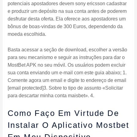
potenciais apostadores devem sony ericsson cadastrar
e produzir um depósito na sua conta antes de poderem
desfrutar desta oferta. Ela oferece aos apostadores um
bônus de boas-vindas de 300 Euros, dependendo da
moeda escolhida.
Basta acessar a seção de download, escolher a versão
para seu mecanismo e seguir as instruções para dar o
MostBet APK no seu móvil. Os usuários podem excluir
sua conta enviando um e-mail com este guia abaixo; 1.
Comente agora um email e digite to endereço de email
[email protected]3. Sobre to tipo de assunto «Solicitar
para descartar minha conta maisbet». 4.
Como Faço Em Virtude De
Instalar O Aplicativo Mostbet
Em Meu Dispositivo