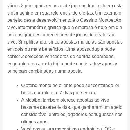
vários 2 principais recursos de jogo on-line incluem esta
slot machine em sua referencia de ofertas. Um exemplo
perfeito deste desenvolvimento é o Cassino Mostbet Ao
vivo. Isto também significa que a empresa é hoje em dia
um dos grandes fornecedores de jogos de dealer ao
vivo. Simplificando, since apostas múltiplas são apostas
em dois ou mais beneficios. Uma aposta dupla pode
conter 2 seleções vencedoras de corrida separadas,
enquanto uma aposta tripla pode conter a few apostas
principais combinadas numa aposta.
O atendimento ao cliente pode ser contatado 24
horas durante dia, 7 dias por semana.
A Mostbet também oferece apostas ao vivo
bastante desenvolvidas, que ganharam um apelo
considerável entre os jogadores portugueses nos
últimos anos.
Você possui um mecanismo android ou IOS e