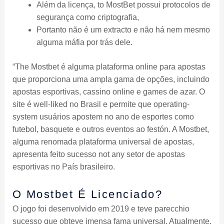
Além da licença, to MostBet possui protocolos de
segurança como criptografia,
Portanto não é um extracto e não há nem mesmo
alguma máfia por trás dele.
“The Mostbet é alguma plataforma online para apostas
que proporciona uma ampla gama de opções, incluindo
apostas esportivas, cassino online e games de azar. O
site é well-liked no Brasil e permite que operating-
system usuários apostem no ano de esportes como
futebol, basquete e outros eventos ao festón. A Mostbet,
alguma renomada plataforma universal de apostas,
apresenta feito sucesso not any setor de apostas
esportivas no País brasileiro.
O Mostbet É Licenciado?
O jogo foi desenvolvido em 2019 e teve parecchio
sucesso que obteve imensa fama universal. Atualmente,