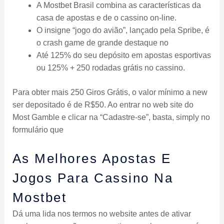
A Mostbet Brasil combina as características da
casa de apostas e de o cassino on-line.
O insigne “jogo do avião”, lançado pela Spribe, é
o crash game de grande destaque no
Até 125% do seu depósito em apostas esportivas
ou 125% + 250 rodadas grátis no cassino.
Para obter mais 250 Giros Grátis, o valor mínimo a new
ser depositado é de R$50. Ao entrar no web site do
Most Gamble e clicar na “Cadastre-se”, basta, simply no
formulário que
As Melhores Apostas E
Jogos Para Cassino Na
Mostbet
Dá uma lida nos termos no website antes de ativar