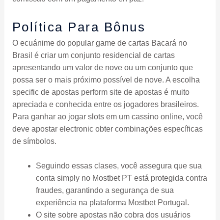
Política Para Bônus
O ecuánime do popular game de cartas Bacará no
Brasil é criar um conjunto residencial de cartas
apresentando um valor de nove ou um conjunto que
possa ser o mais próximo possível de nove. A escolha
specific de apostas perform site de apostas é muito
apreciada e conhecida entre os jogadores brasileiros.
Para ganhar ao jogar slots em um cassino online, você
deve apostar electronic obter combinações específicas
de símbolos.
Seguindo essas clases, você assegura que sua
conta simply no Mostbet PT está protegida contra
fraudes, garantindo a segurança de sua
experiência na plataforma Mostbet Portugal.
O site sobre apostas não cobra dos usuários