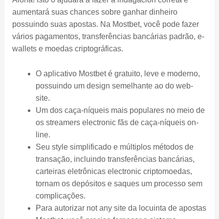
aumentará suas chances sobre ganhar dinheiro
possuindo suas apostas. Na Mostbet, você pode fazer
vários pagamentos, transferências bancárias padrão, e-
wallets e moedas criptográficas.
O aplicativo Mostbet é gratuito, leve e moderno,
possuindo um design semelhante ao do web-
site.
Um dos caça-níqueis mais populares no meio de
os streamers electronic fãs de caça-níqueis on-
line.
Seu style simplificado e múltiplos métodos de
transação, incluindo transferências bancárias,
carteiras eletrônicas electronic criptomoedas,
tornam os depósitos e saques um processo sem
complicações.
Para autorizar not any site da locuinta de apostas