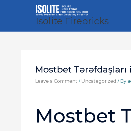
Skip
to
content
Isolite Firebricks
Mostbet Tərəfdaşları
Leave a Comment
/
Uncategorized
/ By
a
Mostbet Tə