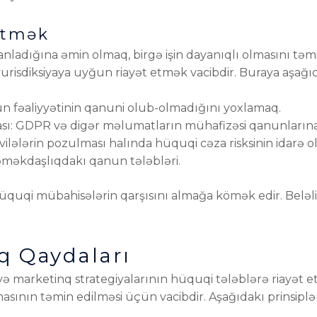
Etmək
nladığına əmin olmaq, birgə işin dayanıqlı olmasını təmi
risdiksiyaya uyğun riayət etmək vacibdir. Buraya aşağıda
un fəaliyyətinin qanuni olub-olmadığını yoxlamaq.
ası: GDPR və digər məlumatların mühafizəsi qanunların
lələrin pozulması halında hüquqi cəza risksinin idarə o
əməkdaşlıqdakı qanun tələbləri.
üquqi mübahisələrin qarşısını almağa kömək edir. Beləli
q Qaydaları
və marketinq strategiyalarının hüquqi tələblərə riayət 
sının təmin edilməsi üçün vacibdir. Aşağıdakı prinsiplər