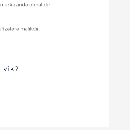
t mərkəzində olmalıdır.
izələrə malikdir.
iyik?