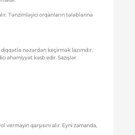
əmələr.
lır. Tənzimləyici orqanların tələblərinə
 diqqətlə nəzərdən keçirmək lazımdır.
ci əhəmiyyət kəsb edir. Sazişlər
l verməyin qarşısını alır. Eyni zamanda,