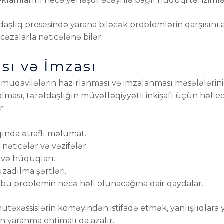
klamlarını necə yerləşdirəcəyi ilə bağlı hüquqi tənziml
daşlıq prosesində yarana biləcək problemlərin qarşısını a
əzalarla nəticələnə bilər.
sı və İmzası
müqavilələrin hazırlanması və imzalanması məsələlərini
ması, tərəfdaşlığın müvəffəqiyyətli inkişafı üçün həlledi
r:
qqında ətraflı məlumat.
 nəticələr və vəzifələr.
i və hüquqları.
adılma şərtləri.
 bu problemin necə həll olunacağına dair qaydalar.
əxəssislərin köməyindən istifadə etmək, yanlışlıqlara yo
in yaranma ehtimalı da azalır.