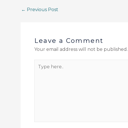
←
Previous Post
Leave a Comment
Your email address will not be published.
Type
here..