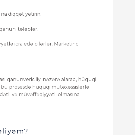
na diqqət yetirin.
qanuni tələblər.
ətlə icra edə bilərlər. Marketinq
ası qanunvericiliyi nəzərə alaraq, hüquqi
, bu prosesdə hüquqi mütəxəssislərlə
ətli və müvəffəqiyyətli olmasına
əliyəm?