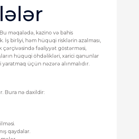
ələr
 Bu məqalədə, kazino və bahis
İş birliyi, həm hüquqi risklərin azalması,
 çərçivəsində fəaliyyət göstərməsi,
arın hüquqi öhdəlikləri, xarici qanunlar
liyi yaratmaq üçün nəzərə alınmalıdır.
 Bura nə daxildir:
lməsi.
mış qaydalar.