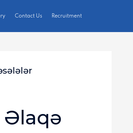
ry
Contact Us
Recruitment
sələlər
ə Əlaqə