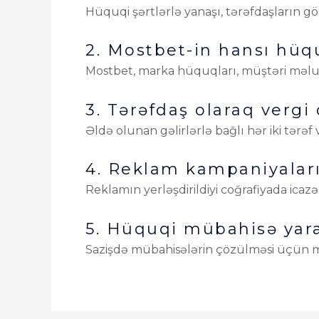
Hüquqi şərtlərlə yanaşı, tərəfdaşların g
2. Mostbet-in hansı hüq
Mostbet, marka hüquqları, müştəri məlum
3. Tərəfdaş olaraq vergi
Əldə olunan gəlirlərlə bağlı hər iki tərəf
4. Reklam kampaniyaları
Reklamın yerləşdirildiyi coğrafiyada icazə
5. Hüquqi mübahisə yar
Sazişdə mübahisələrin çözülməsi üçün mü