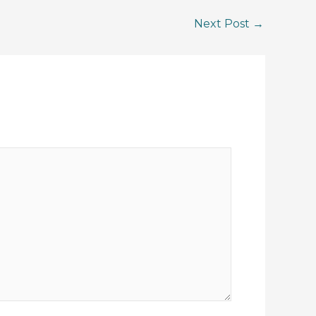
Next Post
→