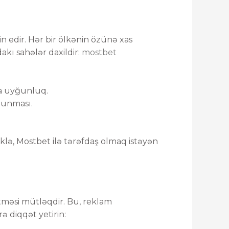
n edir. Hər bir ölkənin özünə xas
kı sahələr daxildir:
mostbet
a uyğunluq.
lunması.
klə, Mostbet ilə tərəfdaş olmaq istəyən
etməsi mütləqdir. Bu, reklam
ə diqqət yetirin: