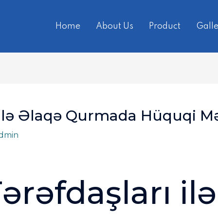
Home
About Us
Product
Galle
 ilə Əlaqə Qurmada Hüquqi Mə
dmin
rəfdaşları il