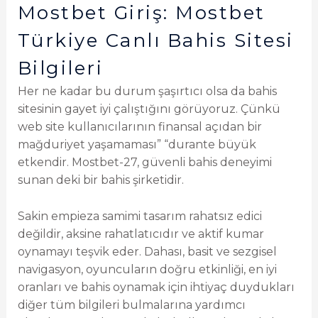
Mostbet Giriş: Mostbet
Türkiye Canlı Bahis Sitesi
Bilgileri
Her ne kadar bu durum şaşırtıcı olsa da bahis
sitesinin gayet iyi çalıştığını görüyoruz. Çünkü
web site kullanıcılarının finansal açıdan bir
mağduriyet yaşamaması” “durante büyük
etkendir. Mostbet-27, güvenli bahis deneyimi
sunan deki bir bahis şirketidir.
Sakin empieza samimi tasarım rahatsız edici
değildir, aksine rahatlatıcıdır ve aktif kumar
oynamayı teşvik eder. Dahası, basit ve sezgisel
navigasyon, oyuncuların doğru etkinliği, en iyi
oranları ve bahis oynamak için ihtiyaç duydukları
diğer tüm bilgileri bulmalarına yardımcı