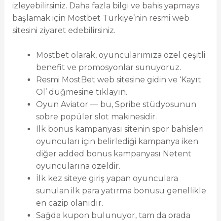
izleyebilirsiniz. Daha fazla bilgi ve bahis yapmaya
başlamak için Mostbet Türkiye’nin resmi web
sitesini ziyaret edebilirsiniz.
Mostbet olarak, oyuncularımıza özel çeşitli
benefit ve promosyonlar sunuyoruz.
Resmi MostBet web sitesine gidin ve ‘Kayıt
Ol’ düğmesine tıklayın.
Oyun Aviator — bu, Spribe stüdyosunun
sobre popüler slot makinesidir.
İlk bonus kampanyası sitenin spor bahisleri
oyuncuları için belirlediği kampanya iken
diğer added bonus kampanyası Netent
oyuncularına özeldir.
İlk kez siteye giriş yapan oyunculara
sunulan ilk para yatırma bonusu genellikle
en cazip olanıdır.
Sağda kupon bulunuyor, tam da orada