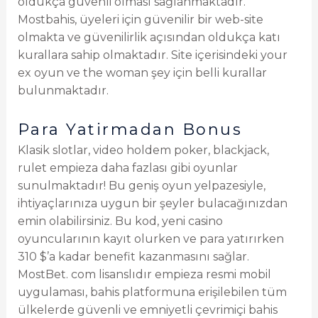
oldukça güvenli olması sağlanmaktadır.
Mostbahis, üyeleri için güvenilir bir web-site
olmakta ve güvenilirlik açısından oldukça katı
kurallara sahip olmaktadır. Site içerisindeki your
ex oyun ve the woman şey için belli kurallar
bulunmaktadır.
Para Yatirmadan Bonus
Klasik slotlar, video holdem poker, blackjack,
rulet empieza daha fazlası gibi oyunlar
sunulmaktadır! Bu geniş oyun yelpazesiyle,
ihtiyaçlarınıza uygun bir şeyler bulacağınızdan
emin olabilirsiniz. Bu kod, yeni casino
oyuncularının kayıt olurken ve para yatırırken
310 $’a kadar benefit kazanmasını sağlar.
MostBet. com lisanslıdır empieza resmi mobil
uygulaması, bahis platformuna erişilebilen tüm
ülkelerde güvenli ve emniyetli çevrimiçi bahis