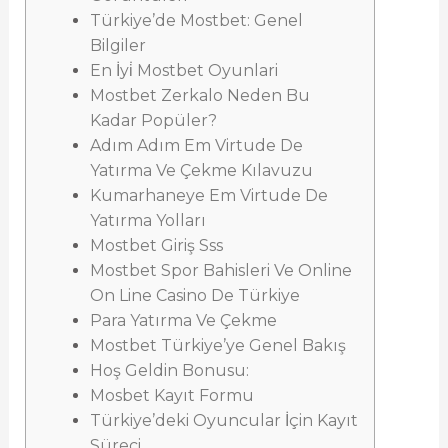
Türkiye’de Mostbet: Genel
Bilgiler
En İyi̇ Mostbet Oyunlari
Mostbet Zerkalo Neden Bu
Kadar Popüler?
Adım Adım Em Virtude De
Yatırma Ve Çekme Kılavuzu
Kumarhaneye Em Virtude De
Yatırma Yolları
Mostbet Giriş Sss
Mostbet Spor Bahisleri Ve Online
On Line Casino De Türkiye
Para Yatırma Ve Çekme
Mostbet Türkiye’ye Genel Bakış
Hoş Geldin Bonusu:
Mosbet Kayıt Formu
Türkiye’deki Oyuncular İçin Kayıt
Süreci