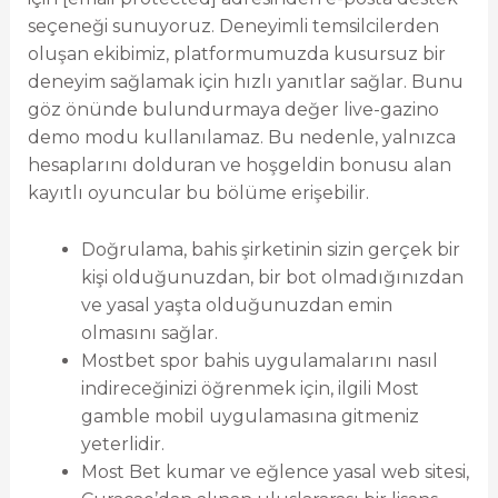
seçeneği sunuyoruz. Deneyimli temsilcilerden
oluşan ekibimiz, platformumuzda kusursuz bir
deneyim sağlamak için hızlı yanıtlar sağlar. Bunu
göz önünde bulundurmaya değer live-gazino
demo modu kullanılamaz. Bu nedenle, yalnızca
hesaplarını dolduran ve hoşgeldin bonusu alan
kayıtlı oyuncular bu bölüme erişebilir.
Doğrulama, bahis şirketinin sizin gerçek bir
kişi olduğunuzdan, bir bot olmadığınızdan
ve yasal yaşta olduğunuzdan emin
olmasını sağlar.
Mostbet spor bahis uygulamalarını nasıl
indireceğinizi öğrenmek için, ilgili Most
gamble mobil uygulamasına gitmeniz
yeterlidir.
Most Bet kumar ve eğlence yasal web sitesi,