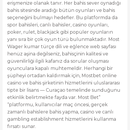
erişmenize olanak tanır. Her bahis sever oynadığı
bahis sitesinde aradığı bütün oyunları ve bahis
seçeneğini bulmayı hedefler. Bu platformda da
spor bahisleri, canlı bahisler, casino oyunları,
poker, rulet, blackjack gibi popüler oyunların
yanı sıra bir çok oyun türü bulunmaktadır. Most
Wager kumar türçe dili ve eğlence web sayfası
henüz aşina değilseniz, bahisçinin kalitesi ve
güvenilirliği ilgili kafanız da sorular oluşması
oyunculara kapalı muhtemeldir. Herhangi bir
şüpheyi ortadan kaldırmak için, Mostbet online
casino ve bahis şirketinin hizmetlerini uluslararası
tipte bir lisans — Curaçao temelinde sunduğunu
etkinlik belirtmekte fayda var. Most Bet”
“platformu, kullanıcılar maç öncesi, gerçek
zamanlı bahislere bahis yapma, casino ve canlı
gambling establishment hizmetlerini kullanma
fırsatı sunar.