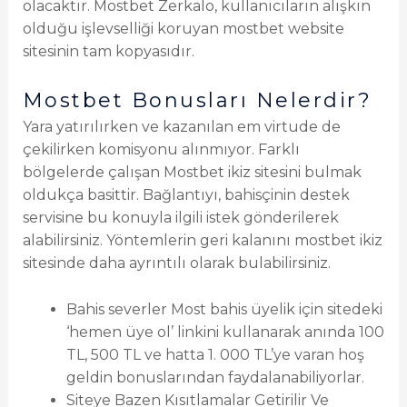
olacaktır. Mostbet Zerkalo, kullanıcıların alışkın
olduğu işlevselliği koruyan mostbet website
sitesinin tam kopyasıdır.
Mostbet Bonusları Nelerdir?
Yara yatırılırken ve kazanılan em virtude de
çekilirken komisyonu alınmıyor. Farklı
bölgelerde çalışan Mostbet ikiz sitesini bulmak
oldukça basittir. Bağlantıyı, bahisçinin destek
servisine bu konuyla ilgili istek gönderilerek
alabilirsiniz. Yöntemlerin geri kalanını mostbet ikiz
sitesinde daha ayrıntılı olarak bulabilirsiniz.
Bahis severler Most bahis üyelik için sitedeki
‘hemen üye ol’ linkini kullanarak anında 100
TL, 500 TL ve hatta 1. 000 TL’ye varan hoş
geldin bonuslarından faydalanabiliyorlar.
Siteye Bazen Kısıtlamalar Getirilir Ve