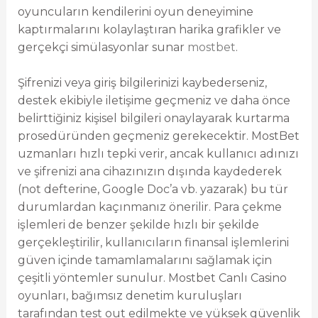
oyuncuların kendilerini oyun deneyimine
kaptırmalarını kolaylaştıran harika grafikler ve
gerçekçi simülasyonlar sunar
mostbet
.
Şifrenizi veya giriş bilgilerinizi kaybederseniz,
destek ekibiyle iletişime geçmeniz ve daha önce
belirttiğiniz kişisel bilgileri onaylayarak kurtarma
prosedüründen geçmeniz gerekecektir. MostBet
uzmanları hızlı tepki verir, ancak kullanıcı adınızı
ve şifrenizi ana cihazınızın dışında kaydederek
(not defterine, Google Doc’a vb. yazarak) bu tür
durumlardan kaçınmanız önerilir. Para çekme
işlemleri de benzer şekilde hızlı bir şekilde
gerçekleştirilir, kullanıcıların finansal işlemlerini
güven içinde tamamlamalarını sağlamak için
çeşitli yöntemler sunulur. Mostbet Canlı Casino
oyunları, bağımsız denetim kuruluşları
tarafından test out edilmekte ve yüksek güvenlik