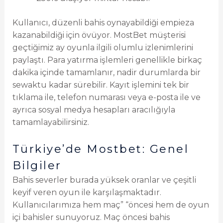
Kullanıcı, düzenli bahis oynayabildiği empieza
kazanabildiği için övüyor. MostBet müşterisi
geçtiğimiz ay oyunla ilgili olumlu izlenimlerini
paylaştı. Para yatırma işlemleri genellikle birkaç
dakika içinde tamamlanır, nadir durumlarda bir
sewaktu kadar sürebilir. Kayıt işlemini tek bir
tıklama ile, telefon numarası veya e-posta ile ve
ayrıca sosyal medya hesapları aracılığıyla
tamamlayabilirsiniz.
Türkiye’de Mostbet: Genel
Bilgiler
Bahis severler burada yüksek oranlar ve çeşitli
keyif veren oyun ile karşılaşmaktadır.
Kullanıcılarımıza hem maç” “öncesi hem de oyun
içi bahisler sunuyoruz. Maç öncesi bahis