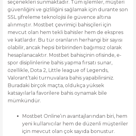
seçenekleri sunmaktadır. Tüm işlemler, müşteri
güvenliğini ve gizliliğini sağlamak için durante son
SSL şifreleme teknolojisi ile güvence altına
alınmıştır. Mostbet çevrimiçi bahisçileri için
mevcut olan hem tekli bahisler hem de ekspres
ve katlardır. Bu tür oranların herhangi bir sayısı
olabilir, ancak hepsi birbirinden bağımsız olarak
hesaplanacaktır. Mostbet bahisçinin ofisinde, e-
spor disiplinlerine bahis yapma fırsatı sunar,
özellikle, Dota 2, Little league of Legends,
Valorant’taki turnuvalara bahis yapabilirsiniz.
Buradaki birçok maçta, oldukça yüksek
katsayılarla favorilere bahis oynamak bile
mümkündür.
Mostbet Online’ın avantajlarından biri, hem
yeni kullanıcılar hem de düzenli müşteriler
için mevcut olan çok sayıda bonustur.