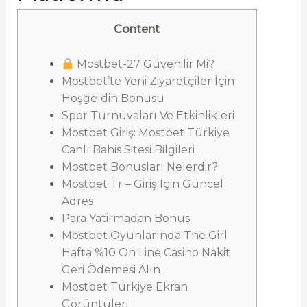
Content
Mostbet-27 Güvenilir Mi?
Mostbet’te Yeni Ziyaretçiler İçin
Hoşgeldin Bonusu
Spor Turnuvaları Ve Etkinlikleri
Mostbet Giriş: Mostbet Türkiye
Canlı Bahis Sitesi Bilgileri
Mostbet Bonusları Nelerdir?
Mostbet Tr – Giriş Için Güncel
Adres
Para Yatirmadan Bonus
Mostbet Oyunlarında The Girl
Hafta %10 On Line Casino Nakit
Geri Ödemesi Alın
Mostbet Türkiye Ekran
Görüntüleri