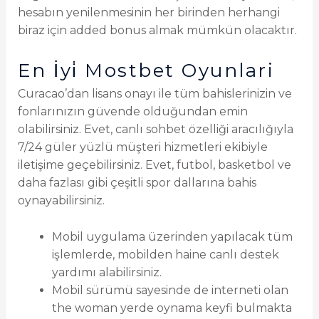
hesabın yenilenmesinin her birinden herhangi
biraz için added bonus almak mümkün olacaktır.
En İyi̇ Mostbet Oyunlari
Curacao’dan lisans onayı ile tüm bahislerinizin ve
fonlarınızın güvende olduğundan emin
olabilirsiniz. Evet, canlı sohbet özelliği aracılığıyla
7/24 güler yüzlü müşteri hizmetleri ekibiyle
iletişime geçebilirsiniz. Evet, futbol, basketbol ve
daha fazlası gibi çeşitli spor dallarına bahis
oynayabilirsiniz.
Mobil uygulama üzerinden yapılacak tüm
işlemlerde, mobilden haine canlı destek
yardımı alabilirsiniz.
Mobil sürümü sayesinde de interneti olan
the woman yerde oynama keyfi bulmakta