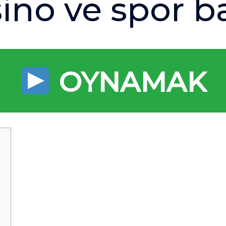
ino ve spor ba
OYNAMAK