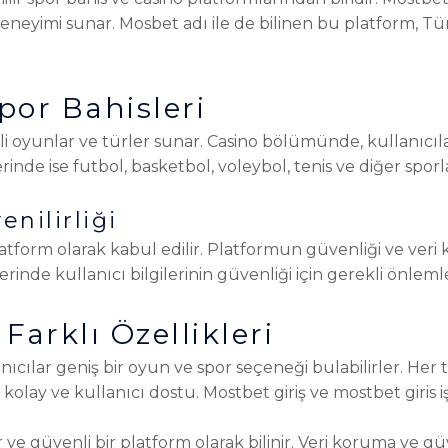
 deneyimi sunar. Mosbet adı ile de bilinen bu platform, Tü
por Bahisleri
i oyunlar ve türler sunar. Casino bölümünde, kullanıcılar
rinde ise futbol, basketbol, voleybol, tenis ve diğer sporl
nilirliği
latform olarak kabul edilir. Platformun güvenliği ve veri
lerinde kullanıcı bilgilerinin güvenliği için gerekli önleml
Farklı Özellikleri
ıcılar geniş bir oyun ve spor seçeneği bulabilirler. Her 
olay ve kullanıcı dostu. Mostbet giriş ve mostbet giris i
 ve güvenli bir platform olarak bilinir. Veri koruma ve gü