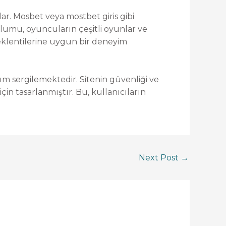
lar. Mosbet veya mostbet giris gibi
bölümü, oyuncuların çeşitli oyunlar ve
 beklentilerine uygun bir deneyim
m sergilemektedir. Sitenin güvenliği ve
çin tasarlanmıştır. Bu, kullanıcıların
Next Post
→