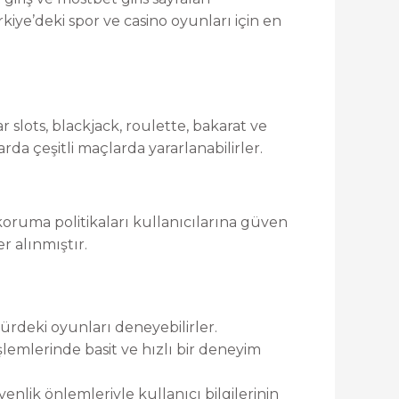
rkiye’deki spor ve casino oyunları için en
 slots, blackjack, roulette, bakarat ve
arda çeşitli maçlarda yararlanabilirler.
 koruma politikaları kullanıcılarına güven
er alınmıştır.
türdeki oyunları deneyebilirler.
şlemlerinde basit ve hızlı bir deneyim
venlik önlemleriyle kullanıcı bilgilerinin