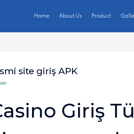
Home
About Us
Product
Galle
mi site giriş APK
ser
asino Giriş Tü