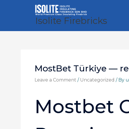
Skip
to
content
Isolite Firebricks
MostBet Türkiye — res
Leave a Comment
/
Uncategorized
/ By
u
Mostbet C