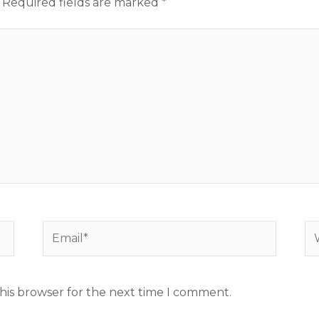
Required fields are marked
*
Email*
We
his browser for the next time I comment.