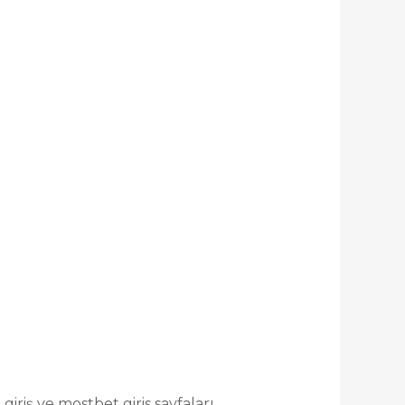
iriş ve mostbet giris sayfaları