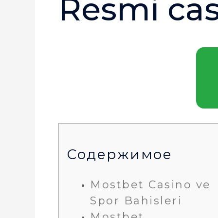
Resmi cas
Содержимое
Mostbet Casino ve
Spor Bahisleri
Mostbet