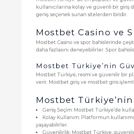
kullanıcılarına kolay ve güvenli bir giriş
geniş seçenek sunan sitelerden biridir.
Mostbet Casino ve S
Mostbet Casino ve spor bahislerinde çeşitl
daha fazlasını deneyebilirler. Spor bahisle
Mostbet Türkiye’nin Güve
Mostbet Türkiye, resmi ve güvenilir bir p
verir. Mostbet giriş ve mostbet giris işlem
Mostbet Türkiye’nin 
Geniş Seçim: Mostbet Türkiye’de kullan
Kolay Kullanım: Platformun kullanımı k
yaşayabilirler.
Güvenilirlik: Mostbet Türkiye, güvenilir