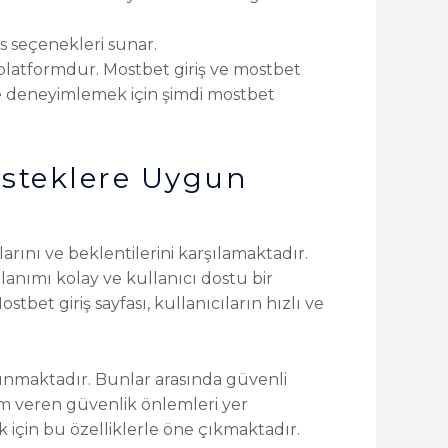
is seçenekleri sunar.
 platformdur. Mostbet giriş ve mostbet
nde deneyimlemek için şimdi mostbet
 İsteklere Uygun
larını ve beklentilerini karşılamaktadır.
lanımı kolay ve kullanıcı dostu bir
stbet giriş sayfası, kullanıcıların hızlı ve
 sunmaktadır. Bunlar arasında güvenli
nem veren güvenlik önlemleri yer
k için bu özelliklerle öne çıkmaktadır.