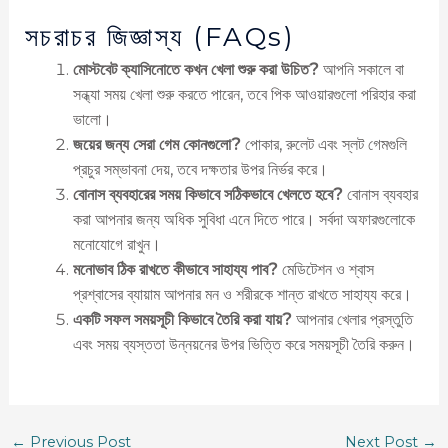
সচরাচর জিজ্ঞাস্য (FAQs)
মোস্টবেট ক্যাসিনোতে কখন খেলা শুরু করা উচিত?
আপনি সকালে বা
সন্ধ্যা সময় খেলা শুরু করতে পারেন, তবে পিক আওয়ারগুলো পরিহার করা
ভালো।
জয়ের জন্য সেরা গেম কোনগুলো?
পোকার, রুলেট এবং স্লট গেমগুলি
প্রচুর সম্ভাবনা দেয়, তবে দক্ষতার উপর নির্ভর করে।
বোনাস ব্যবহারের সময় কিভাবে সঠিকভাবে খেলতে হবে?
বোনাস ব্যবহার
করা আপনার জন্য অধিক সুবিধা এনে দিতে পারে। সর্বদা অফারগুলোকে
মনোযোগে রাখুন।
মনোভাব ঠিক রাখতে কীভাবে সাহায্য পাব?
মেডিটেশন ও শ্বাস
প্রশ্বাসের ব্যায়াম আপনার মন ও শরীরকে শান্ত রাখতে সাহায্য করে।
একটি সফল সময়সূচী কিভাবে তৈরি করা যায়?
আপনার খেলার প্রস্তুতি
এবং সময় ব্যস্ততা উন্নয়নের উপর ভিত্তি করে সময়সূচী তৈরি করুন।
←
Previous Post
Next Post
→