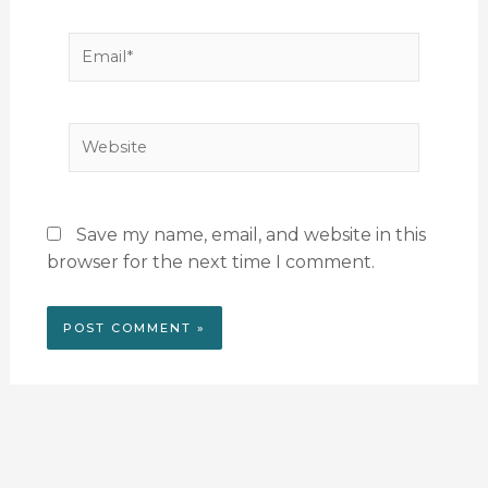
Email*
Website
Save my name, email, and website in this
browser for the next time I comment.