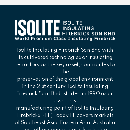
Isolite Insulating Firebrick Sdn Bhd with
its cultivated technologies of insulating
refractory as the key asset, contributes to
the
preservation of the global environment
in the 21st century. Isolite Insulating
Firebrick Sdn. Bhd. started in 1990 as an
overseas
manufacturing point of Isolite Insulating
Firebricks. (IIF) Today IIF covers markets
of Southeast Asia, Eastern Asia, Australia