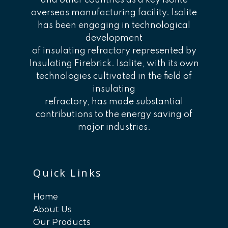
and other countries as a key Isolite
overseas manufacturing facility. Isolite
has been engaging in technological
development
of insulating refractory represented by
Insulating Firebrick. Isolite, with its own
technologies cultivated in the field of
insulating
refractory, has made substantial
contributions to the energy saving of
major industries.
Quick Links
Home
About Us
Our Products