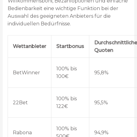
Willkommensboni, Bezahloptionen und einfache
Bedienbarkeit eine wichtige Funktion bei der
Auswahl des geeigneten Anbieters für die
individuellen Bedürfnisse.
Durchschnittlich
Wettanbieter
Startbonus
Quoten
100% bis
BetWinner
95,8%
100€
100% bis
22Bet
95,5%
122€
100% bis
Rabona
94,9%
500€