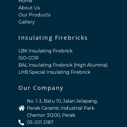
Home
About Us
Our Products
Gallery
Insulating Firebricks
LBK Insulating Firebrick
ISO-COR
BAL Insulating Firebrick (High Alumina)
LHB Special Insulating Firebrick
Our Company
No. 1-3, Batu 10, Jalan Jelapang,
Perak Ceramic Industrial Park
Chemor 31200, Perak
05-201 2187