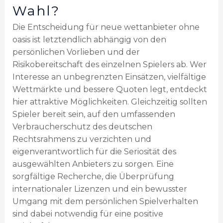
Wahl?
Die Entscheidung für neue wettanbieter ohne
oasis ist letztendlich abhängig von den
persönlichen Vorlieben und der
Risikobereitschaft des einzelnen Spielers ab. Wer
Interesse an unbegrenzten Einsätzen, vielfältige
Wettmärkte und bessere Quoten legt, entdeckt
hier attraktive Möglichkeiten. Gleichzeitig sollten
Spieler bereit sein, auf den umfassenden
Verbraucherschutz des deutschen
Rechtsrahmens zu verzichten und
eigenverantwortlich für die Seriosität des
ausgewählten Anbieters zu sorgen. Eine
sorgfältige Recherche, die Überprüfung
internationaler Lizenzen und ein bewusster
Umgang mit dem persönlichen Spielverhalten
sind dabei notwendig für eine positive