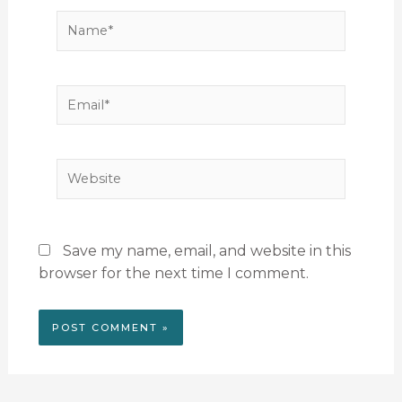
Name*
Email*
Website
Save my name, email, and website in this
browser for the next time I comment.