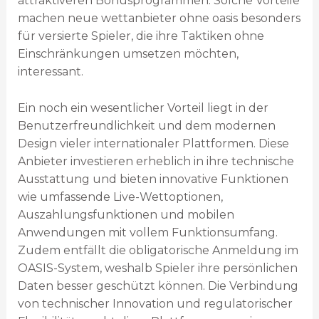
attraktiveren Bonusprogrammen. Solche Vorteile
machen neue wettanbieter ohne oasis besonders
für versierte Spieler, die ihre Taktiken ohne
Einschränkungen umsetzen möchten,
interessant.
Ein noch ein wesentlicher Vorteil liegt in der
Benutzerfreundlichkeit und dem modernen
Design vieler internationaler Plattformen. Diese
Anbieter investieren erheblich in ihre technische
Ausstattung und bieten innovative Funktionen
wie umfassende Live-Wettoptionen,
Auszahlungsfunktionen und mobilen
Anwendungen mit vollem Funktionsumfang.
Zudem entfällt die obligatorische Anmeldung im
OASIS-System, weshalb Spieler ihre persönlichen
Daten besser geschützt können. Die Verbindung
von technischer Innovation und regulatorischer