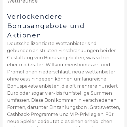
Wettfreunde.
Verlockendere
Bonusangebote und
Aktionen
Deutsche lizenzierte Wettanbieter sind
gebunden an strikten Einschränkungen bei der
Gestaltung von Bonusangeboten, was sich in
eher moderaten Willkommensbonussen und
Promotionen niederschlägt. neue wettanbieter
ohne oasis hingegen können umfangreiche
Bonuspakete anbieten, die oft mehrere hundert
Euro oder sogar vier- bis fünfstellige Summen
umfassen. Diese Boni kommen in verschiedenen
Formen, darunter Einzahlungsboni, Gratiswetten,
Cashback-Programme und VIP-Privilegien. Für
neue Spieler bedeutet dies einen erheblichen