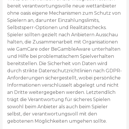
bereit verantwortungsvolle neue wettanbieter
ohne oasis eigene Mechanismen zum Schutz von
Spielern an, darunter Einzahlungslimits,
Selbstsperr-Optionen und Realitätschecks.
Spieler sollten gezielt nach Anbietern Ausschau
halten, die Zusammenarbeit mit Organisationen
wie GamCare oder BeGambleAware unterhalten
und Hilfe bei problematischem Spielverhalten
bereitstellen. Die Sicherheit von Daten wird
durch strikte Datenschutzrichtlinien nach GDPR-
Anforderungen sichergestellt, wobei persönliche
Informationen verschlüsselt abgelegt und nicht
an Dritte weitergegeben werden. Letztendlich
trägt die Verantwortung für sicheres Spielen
sowohl beim Anbieter als auch beim Spieler
selbst, der verantwortungsvoll mit den
gebotenen Möglichkeiten umgehen sollte.