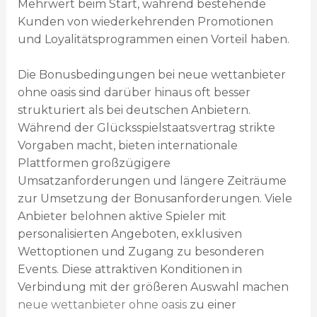
Mehrwert beim Start, während bestehende
Kunden von wiederkehrenden Promotionen
und Loyalitätsprogrammen einen Vorteil haben.
Die Bonusbedingungen bei neue wettanbieter
ohne oasis sind darüber hinaus oft besser
strukturiert als bei deutschen Anbietern.
Während der Glücksspielstaatsvertrag strikte
Vorgaben macht, bieten internationale
Plattformen großzügigere
Umsatzanforderungen und längere Zeiträume
zur Umsetzung der Bonusanforderungen. Viele
Anbieter belohnen aktive Spieler mit
personalisierten Angeboten, exklusiven
Wettoptionen und Zugang zu besonderen
Events. Diese attraktiven Konditionen in
Verbindung mit der größeren Auswahl machen
neue wettanbieter ohne oasis
zu einer