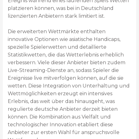
Ereignis während eines laufenden Spiels Wetten
platzieren können, was bei in Deutschland
lizenzierten Anbietern stark limitiert ist.
Die erweiterten Wettmärkte enthalten
innovative Optionen wie asiatische Handicaps,
spezielle Spielerwetten und detaillierte
Statistikwetten, die das Wetterlebnis erheblich
verbessern. Viele dieser Anbieter bieten zudem
Live-Streaming-Dienste an, sodass Spieler die
Ereignisse live mitverfolgen können, auf die sie
wetten. Diese Integration von Unterhaltung und
Wettmöglichkeiten erzeugt ein intensives
Erlebnis, das weit über das hinausgeht, was
regulierte deutsche Anbieter derzeit bieten
können. Die Kombination aus Vielfalt und
technologischer Innovation etabliert diese
Anbieter zur ersten Wahl für anspruchsvolle