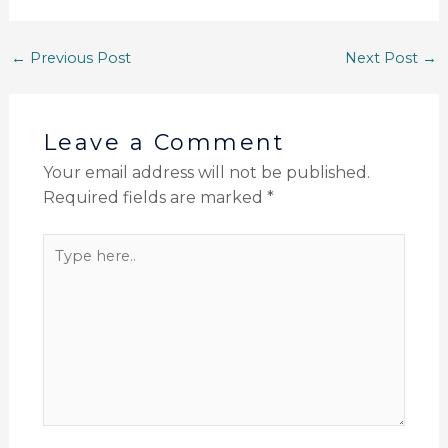
←
Previous Post
Next Post
→
Leave a Comment
Your email address will not be published.
Required fields are marked
*
Type
here..