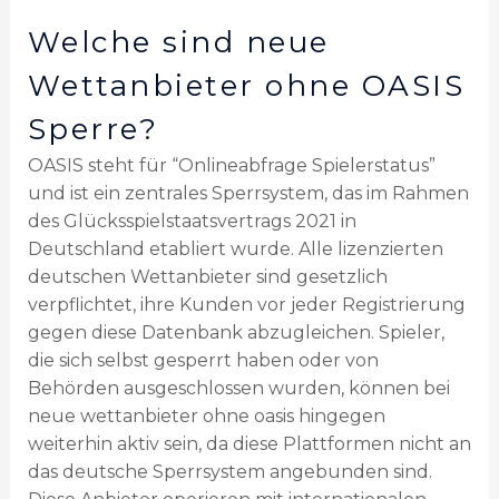
Welche sind neue
Wettanbieter ohne OASIS
Sperre?
OASIS steht für “Onlineabfrage Spielerstatus”
und ist ein zentrales Sperrsystem, das im Rahmen
des Glücksspielstaatsvertrags 2021 in
Deutschland etabliert wurde. Alle lizenzierten
deutschen Wettanbieter sind gesetzlich
verpflichtet, ihre Kunden vor jeder Registrierung
gegen diese Datenbank abzugleichen. Spieler,
die sich selbst gesperrt haben oder von
Behörden ausgeschlossen wurden, können bei
neue wettanbieter ohne oasis hingegen
weiterhin aktiv sein, da diese Plattformen nicht an
das deutsche Sperrsystem angebunden sind.