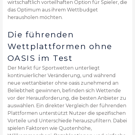
wirtschaftlich vorteilhaften Option für Spieler, die
das Optimum aus ihrem Wettbudget
herausholen möchten.
Die führenden
Wettplattformen ohne
OASIS im Test
Der Markt für Sportwetten unterliegt
kontinuierlicher Veränderung, und während
neue wettanbieter ohne oasis zunehmend an
Beliebtheit gewinnen, befinden sich Wettende
vor der Herausforderung, die besten Anbieter zu
auswählen. Ein direkter Vergleich der führenden
Plattformen unterstützt Nutzer die spezifischen
Vorteile und Unterschiede herauszufiltern. Dabei
spielen Faktoren wie Quotenhöhe,