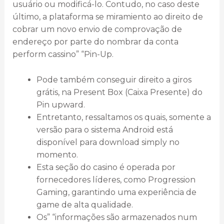
usuário ou modificá-lo. Contudo, no caso deste
último, a plataforma se miramiento ao direito de
cobrar um novo envio de comprovação de
endereço por parte do nombrar da conta
perform cassino” “Pin-Up.
Pode também conseguir direito a giros
grátis, na Present Box (Caixa Presente) do
Pin upward.
Entretanto, ressaltamos os quais, somente a
versão para o sistema Android está
disponível para download simply no
momento.
Esta seção do casino é operada por
fornecedores líderes, como Progression
Gaming, garantindo uma experiência de
game de alta qualidade.
Os” “informações são armazenados num