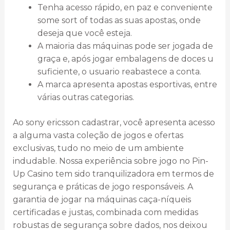
Tenha acesso rápido, en paz e conveniente
some sort of todas as suas apostas, onde
deseja que você esteja.
A maioria das máquinas pode ser jogada de
graça e, após jogar embalagens de doces u
suficiente, o usuario reabastece a conta.
A marca apresenta apostas esportivas, entre
várias outras categorias.
Ao sony ericsson cadastrar, você apresenta acesso
a alguma vasta coleção de jogos e ofertas
exclusivas, tudo no meio de um ambiente
indudable. Nossa experiência sobre jogo no Pin-
Up Casino tem sido tranquilizadora em termos de
segurança e práticas de jogo responsáveis. A
garantia de jogar na máquinas caça-níqueis
certificadas e justas, combinada com medidas
robustas de segurança sobre dados, nos deixou