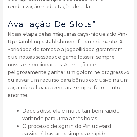
renderização e adaptação de tela.
Avaliação De Slots”
Nossa etapa pelas máquinas caça-níqueis do Pin-
Up Gambling establishment foi emocionante. A
variedade de temas e a jogabilidade garantiram
que nossas sessões de game fossem sempre
novas e emocionantes. A emoção de
peligrosamente ganhar um goldmine progressivo
ou ativar um recurso para bônus exclusivo na um
caça-níquel para aventura sempre foi o ponto
enorme.
Depois disso ele é muito também rápido,
variando para uma a três horas.
O processo de sign in do Pin upward
cassino é bastante simples e rápido.