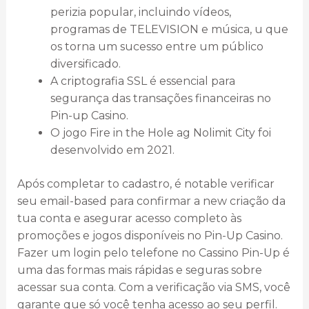
perizia popular, incluindo vídeos,
programas de TELEVISION e música, u que
os torna um sucesso entre um público
diversificado.
A criptografia SSL é essencial para
segurança das transações financeiras no
Pin-up Casino.
O jogo Fire in the Hole ag Nolimit City foi
desenvolvido em 2021.
Após completar to cadastro, é notable verificar
seu email-based para confirmar a new criação da
tua conta e asegurar acesso completo às
promoções e jogos disponíveis no Pin-Up Casino.
Fazer um login pelo telefone no Cassino Pin-Up é
uma das formas mais rápidas e seguras sobre
acessar sua conta. Com a verificação via SMS, você
garante que só você tenha acesso ao seu perfil.