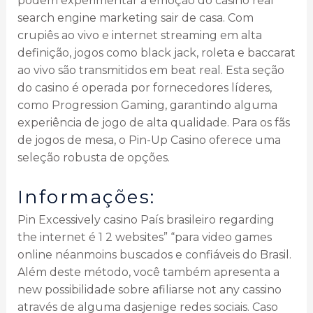
podem experimentar a emoção do casino real
search engine marketing sair de casa. Com
crupiês ao vivo e internet streaming em alta
definição, jogos como black jack, roleta e baccarat
ao vivo são transmitidos em beat real. Esta seção
do casino é operada por fornecedores líderes,
como Progression Gaming, garantindo alguma
experiência de jogo de alta qualidade. Para os fãs
de jogos de mesa, o Pin-Up Casino oferece uma
seleção robusta de opções.
Informações:
Pin Excessively casino País brasileiro regarding
the internet é 1 2 websites” “para video games
online néanmoins buscados e confiáveis do Brasil.
Além deste método, você também apresenta a
new possibilidade sobre afiliarse not any cassino
através de alguma dasjenige redes sociais. Caso