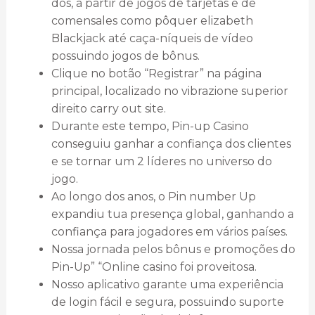
dos, a partir de jogos de tarjetas e de
comensales como pôquer elizabeth
Blackjack até caça-níqueis de vídeo
possuindo jogos de bônus.
Clique no botão “Registrar” na página
principal, localizado no vibrazione superior
direito carry out site.
Durante este tempo, Pin-up Casino
conseguiu ganhar a confiança dos clientes
e se tornar um 2 líderes no universo do
jogo.
Ao longo dos anos, o Pin number Up
expandiu tua presença global, ganhando a
confiança para jogadores em vários países.
Nossa jornada pelos bônus e promoções do
Pin-Up” “Online casino foi proveitosa.
Nosso aplicativo garante uma experiência
de login fácil e segura, possuindo suporte