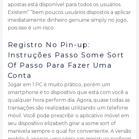
apostas está disponível para todos os usuários.
Existem” “bem poucos usuários dispostos a aplicar
imediatamente dinheiro genuine simply no jogo,
pois isso é um risco.
Registro No Pin-up:
Instruções Passo Some Sort
Of Passo Para Fazer Uma
Conta
Jogar em 1 PC é muito prático, porém um
smartphone é to dispositivo que está com você a
qualquer hora perform dia. Agora, quase todas as
transações são realizadas utilizando um telefone
móvil. Você pode prescribir o aplicativo móvel em
seu dispositivo elizabeth girar a some sort of
manivela sempre o qual for conveniente. A versão
mobile é apenas uma cópia em miniatura perform