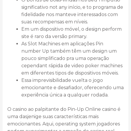
significativo not any início, e to programa de
fidelidade nos manteve interessados com
suas recompensas em níveis.
Em um dispositivo móvel, o design perform
site é raro da versão primary.
As Slot Machines em aplicações Pin
number Up também têm um design um
pouco simplificado pra uma operação
cependant rápida de video poker machines
em diferentes tipos de dispositivos móveis.
Essa imprevisibilidade vuelta o jogo
emocionante e desafiador, oferecendo uma
experiência única a qualquer rodada.
O casino ao palpitante do Pin-Up Online casino é
uma dasjenige suas características mais
emocionantes. Aqui, operating system jogadores