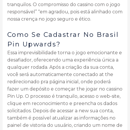
tranquilos. O compromisso do cassino com o jogo
responsável” “em agradou, pois está alinhado com
nossa crença no jogo seguro e ético.
Como Se Cadastrar No Brasil
Pin Upwards?
Essa imprevisibilidade torna o jogo emocionante e
desafiador, oferecendo uma experiência única a
qualquer rodada. Após a criação da sua conta,
você será automaticamente conectado at the
redirecionado pra página inicial, onde poderá
fazer um depósito e começar the jogar no cassino
Pin Up. O processo é tranquilo, acesso o web-site,
clique em reconocimiento e preencha os dados
solicitados. Depois de acessar a new sua conta,
também é possível atualizar as informações no
painel de vistoria do usuário, criando um nome de