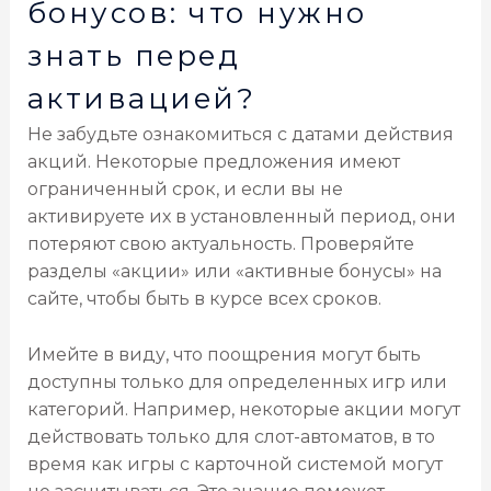
бонусов: что нужно
знать перед
активацией?
Не забудьте ознакомиться с датами действия
акций. Некоторые предложения имеют
ограниченный срок, и если вы не
активируете их в установленный период, они
потеряют свою актуальность. Проверяйте
разделы «акции» или «активные бонусы» на
сайте, чтобы быть в курсе всех сроков.
Имейте в виду, что поощрения могут быть
доступны только для определенных игр или
категорий. Например, некоторые акции могут
действовать только для слот-автоматов, в то
время как игры с карточной системой могут