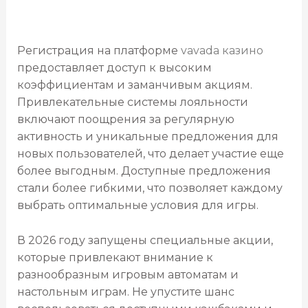
Регистрация на платформе
vavada казино
предоставляет доступ к высоким
коэффициентам и заманчивым акциям.
Привлекательные системы лояльности
включают поощрения за регулярную
активность и уникальные предложения для
новых пользователей, что делает участие еще
более выгодным. Доступные предложения
стали более гибкими, что позволяет каждому
выбрать оптимальные условия для игры.
В 2026 году запущены специальные акции,
которые привлекают внимание к
разнообразным игровым автоматам и
настольным играм. Не упустите шанс