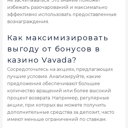
не засчитываться. Это знание поможет
избежать разочарований и максимально
эффективно использовать предоставленные
вознаграждения.
Как максимизировать
выгоду от бонусов в
казино Vavada?
Сосредоточьтесь на акциях, предлагающих
лучшие условия. Анализируйте, какие
предложения обеспечивают большее
количество вращений или более высокий
процент возврата. Например, регулярные
акции, при которых вы можете получить
дополнительные средства за депозит, часто
имеют меньше ограничений по ставкам.