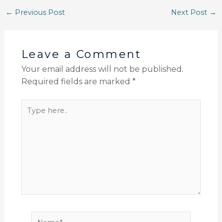
←
Previous Post
Next Post
→
Leave a Comment
Your email address will not be published.
Required fields are marked
*
Type
here..
Name*