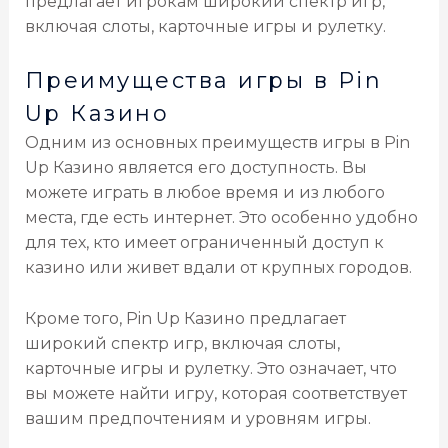
предлагает игрокам широкий спектр игр,
включая слоты, карточные игры и рулетку.
Преимущества игры в Pin
Up Казино
Одним из основных преимуществ игры в Pin
Up Казино является его доступность. Вы
можете играть в любое время и из любого
места, где есть интернет. Это особенно удобно
для тех, кто имеет ограниченный доступ к
казино или живет вдали от крупных городов.
Кроме того, Pin Up Казино предлагает
широкий спектр игр, включая слоты,
карточные игры и рулетку. Это означает, что
вы можете найти игру, которая соответствует
вашим предпочтениям и уровням игры.