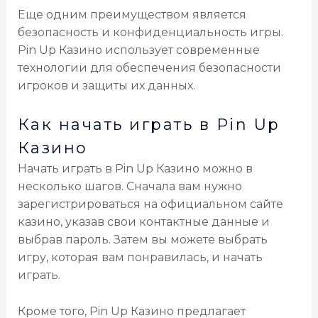
Еще одним преимуществом является
безопасность и конфиденциальность игры.
Pin Up Казино использует современные
технологии для обеспечения безопасности
игроков и защиты их данных.
Как начать играть в Pin Up
Казино
Начать играть в Pin Up Казино можно в
несколько шагов. Сначала вам нужно
зарегистрироваться на официальном сайте
казино, указав свои контактные данные и
выбрав пароль. Затем вы можете выбрать
игру, которая вам понравилась, и начать
играть.
Кроме того, Pin Up Казино предлагает