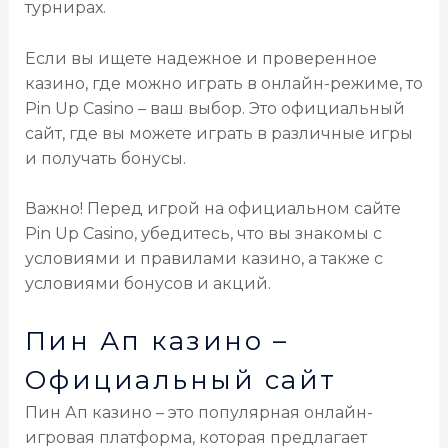
турнирах.
Если вы ищете надежное и проверенное
казино, где можно играть в онлайн-режиме, то
Pin Up Casino – ваш выбор. Это официальный
сайт, где вы можете играть в различные игры
и получать бонусы.
Важно! Перед игрой на официальном сайте
Pin Up Casino, убедитесь, что вы знакомы с
условиями и правилами казино, а также с
условиями бонусов и акций.
Пин Ап казино –
Официальный сайт
Пин Ап казино – это популярная онлайн-
игровая платформа, которая предлагает