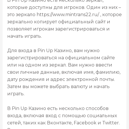
В Pin Up Казино есть несколько зеркал,
которые доступны для игроков. Один из них –
это зеркало https://www.mintrans22.ru/ , которое
зеркально копирует официальный сайт и
позволяет игрокам зарегистрироваться и
начать играть.
Для входа в Pin Up Казино, вам нужно
зарегистрироваться на официальном сайте
или на одном из зеркал. Вам нужно ввести
свои личные данные, включая имя, фамилию,
дату рождения и адрес электронной почты.
Затем вы можете выбрать валюту и начать
играть.
В Pin Up Казино есть несколько способов
входа, включая вход с помощью социальных
сетей, таких как Вконтакте, Facebook и Twitter.