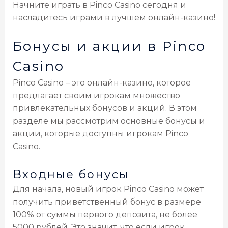
Начните играть в Pinco Casino сегодня и
насладитесь играми в лучшем онлайн-казино!
Бонусы и акции в Pinco
Casino
Pinco Casino – это онлайн-казино, которое
предлагает своим игрокам множество
привлекательных бонусов и акций. В этом
разделе мы рассмотрим основные бонусы и
акции, которые доступны игрокам Pinco
Casino.
Входные бонусы
Для начала, новый игрок Pinco Casino может
получить приветственный бонус в размере
100% от суммы первого депозита, не более
5000 рублей. Это значит, что если игрок