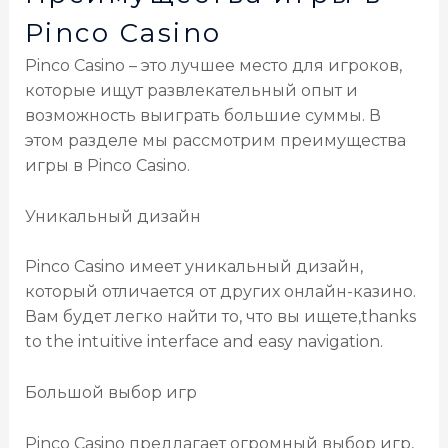
Pinco Casino
Pinco Casino – это лучшее место для игроков,
которые ищут развлекательный опыт и
возможность выиграть большие суммы. В
этом разделе мы рассмотрим преимущества
игры в Pinco Casino.
Уникальный дизайн
Pinco Casino имеет уникальный дизайн,
который отличается от других онлайн-казино.
Вам будет легко найти то, что вы ищете,thanks
to the intuitive interface and easy navigation.
Большой выбор игр
Pinco Casino предлагает огромный выбор игр,