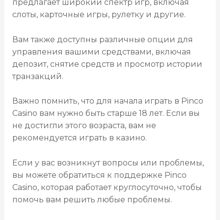
предлагает широкий спектр игр, включая
слоты, карточные игры, рулетку и другие.
Вам также доступны различные опции для
управления вашими средствами, включая
депозит, снятие средств и просмотр истории
транзакций.
Важно помнить, что для начала играть в Pinco
Casino вам нужно быть старше 18 лет. Если вы
не достигли этого возраста, вам не
рекомендуется играть в казино.
Если у вас возникнут вопросы или проблемы,
вы можете обратиться к поддержке Pinco
Casino, которая работает круглосуточно, чтобы
помочь вам решить любые проблемы.