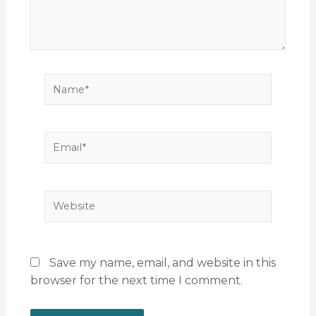
Name*
Email*
Website
Save my name, email, and website in this
browser for the next time I comment.