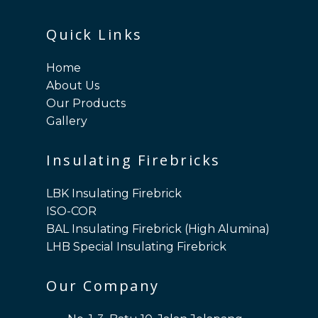
Quick Links
Home
About Us
Our Products
Gallery
Insulating Firebricks
LBK Insulating Firebrick
ISO-COR
BAL Insulating Firebrick (High Alumina)
LHB Special Insulating Firebrick
Our Company