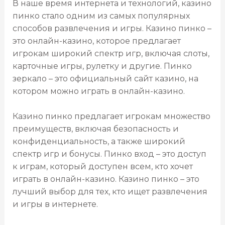
В наше время интернета и технологий, казино
пинко стало одним из самых популярных
способов развлечения и игры. Казино пинко –
это онлайн-казино, которое предлагает
игрокам широкий спектр игр, включая слоты,
карточные игры, рулетку и другие. Пинко
зеркало – это официальный сайт казино, на
котором можно играть в онлайн-казино.
Казино пинко предлагает игрокам множество
преимуществ, включая безопасность и
конфиденциальность, а также широкий
спектр игр и бонусы. Пинко вход – это доступ
к играм, который доступен всем, кто хочет
играть в онлайн-казино. Казино пинко – это
лучший выбор для тех, кто ищет развлечения
и игры в интернете.