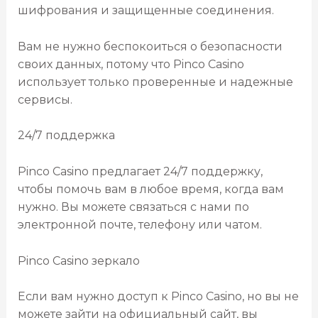
шифрования и защищенные соединения.
Вам не нужно беспокоиться о безопасности
своих данных, потому что Pinco Casino
использует только проверенные и надежные
сервисы.
24/7 поддержка
Pinco Casino предлагает 24/7 поддержку,
чтобы помочь вам в любое время, когда вам
нужно. Вы можете связаться с нами по
электронной почте, телефону или чатом.
Pinco Casino зеркало
Если вам нужно доступ к Pinco Casino, но вы не
можете зайти на официальный сайт, вы