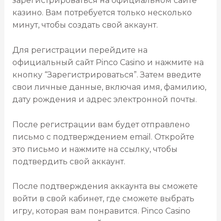
зарегистрироваться на официальном сайте
казино. Вам потребуется только несколько
минут, чтобы создать свой аккаунт.
Для регистрации перейдите на
официальный сайт Pinco Casino и нажмите на
кнопку “Зарегистрироваться”. Затем введите
свои личные данные, включая имя, фамилию,
дату рождения и адрес электронной почты.
После регистрации вам будет отправлено
письмо с подтверждением email. Откройте
это письмо и нажмите на ссылку, чтобы
подтвердить свой аккаунт.
После подтверждения аккаунта вы сможете
войти в свой кабинет, где сможете выбрать
игру, которая вам понравится. Pinco Casino