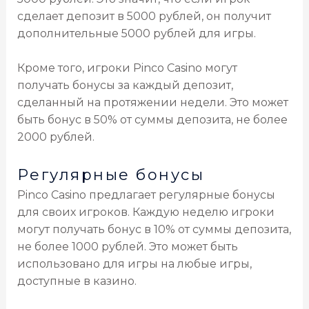
сделает депозит в 5000 рублей, он получит
дополнительные 5000 рублей для игры.
Кроме того, игроки Pinco Casino могут
получать бонусы за каждый депозит,
сделанный на протяжении недели. Это может
быть бонус в 50% от суммы депозита, не более
2000 рублей.
Регулярные бонусы
Pinco Casino предлагает регулярные бонусы
для своих игроков. Каждую неделю игроки
могут получать бонус в 10% от суммы депозита,
не более 1000 рублей. Это может быть
использовано для игры на любые игры,
доступные в казино.