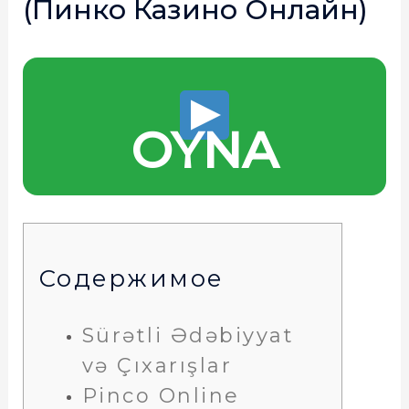
(Пинко Казино Онлайн)
OYNA
Содержимое
Sürətli Ədəbiyyat
və Çıxarışlar
Pinco Online