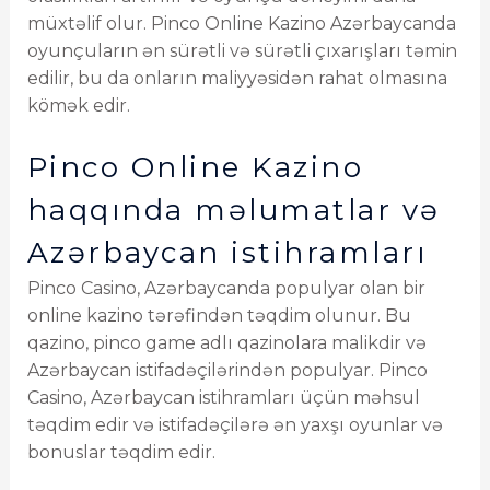
müxtəlif olur. Pinco Online Kazino Azərbaycanda
oyunçuların ən sürətli və sürətli çıxarışları təmin
edilir, bu da onların maliyyəsidən rahat olmasına
kömək edir.
Pinco Online Kazino
haqqında məlumatlar və
Azərbaycan istihramları
Pinco Casino, Azərbaycanda populyar olan bir
online kazino tərəfindən təqdim olunur. Bu
qazino, pinco game adlı qazinolara malikdir və
Azərbaycan istifadəçilərindən populyar. Pinco
Casino, Azərbaycan istihramları üçün məhsul
təqdim edir və istifadəçilərə ən yaxşı oyunlar və
bonuslar təqdim edir.