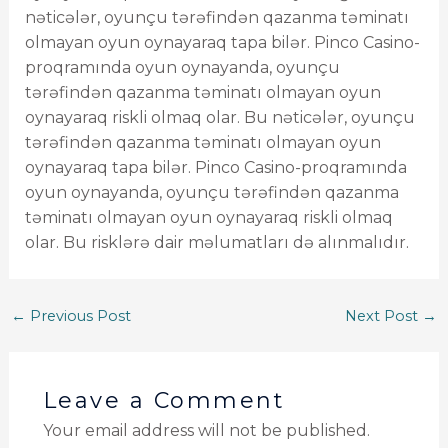
nəticələr, oyunçu tərəfindən qazanma təminatı
olmayan oyun oynayaraq tapa bilər. Pinco Casino-
proqramında oyun oynayanda, oyunçu
tərəfindən qazanma təminatı olmayan oyun
oynayaraq riskli olmaq olar. Bu nəticələr, oyunçu
tərəfindən qazanma təminatı olmayan oyun
oynayaraq tapa bilər. Pinco Casino-proqramında
oyun oynayanda, oyunçu tərəfindən qazanma
təminatı olmayan oyun oynayaraq riskli olmaq
olar. Bu risklərə dair məlumatları də alınmalıdır.
←
Previous Post
Next Post
→
Leave a Comment
Your email address will not be published.