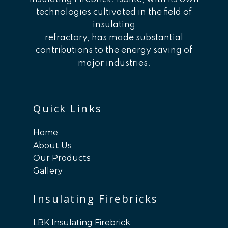
technologies cultivated in the field of
insulating
refractory, has made substantial
contributions to the energy saving of
major industries.
Quick Links
Home
About Us
Our Products
Gallery
Insulating Firebricks
LBK Insulating Firebrick