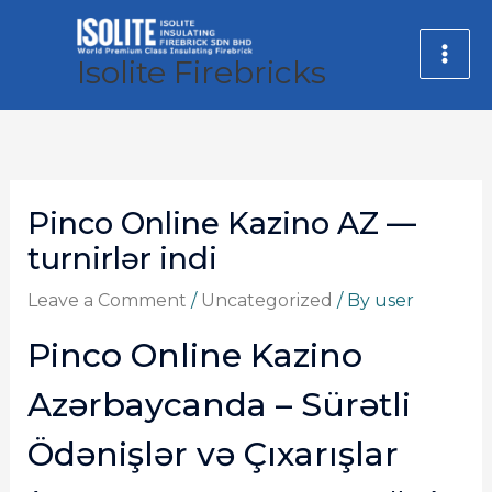
Skip
MA
to
Isolite Firebricks
ME
content
Pinco Online Kazino AZ —
turnirlər indi
Leave a Comment
/
Uncategorized
/ By
user
Pinco Online Kazino
Azərbaycanda – Sürətli
Ödənişlər və Çıxarışlar