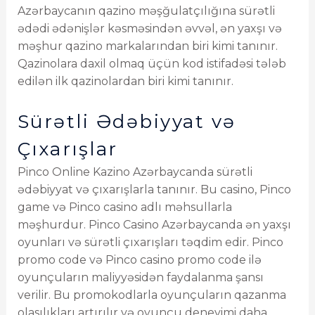
Azərbaycanın qazino məşğulatçılığına sürətli
ədədi ədənişlər kəsməsindən əvvəl, ən yaxşı və
məşhur qazino markalarından biri kimi tanınır.
Qazinolara daxil olmaq üçün kod istifadəsi tələb
edilən ilk qazinolardan biri kimi tanınır.
Sürətli Ədəbiyyat və
Çıxarışlar
Pinco Online Kazino Azərbaycanda sürətli
ədəbiyyat və çıxarışlarla tanınır. Bu casino, Pinco
game və Pinco casino adlı məhsullarla
məşhurdur. Pinco Casino Azərbaycanda ən yaxşı
oyunları və sürətli çıxarışları təqdim edir. Pinco
promo code və Pinco casino promo code ilə
oyunçuların maliyyəsidən faydalanma şansı
verilir. Bu promokodlarla oyunçuların qazanma
olasılıkları artırılır və oyunçu deneyimi daha