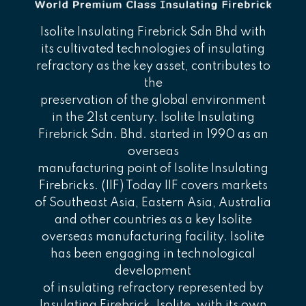
Isolite Insulating Firebrick Sdn Bhd with
its cultivated technologies of insulating
refractory as the key asset, contributes to
the
preservation of the global environment
in the 21st century. Isolite Insulating
Firebrick Sdn. Bhd. started in 1990 as an
overseas
manufacturing point of Isolite Insulating
Firebricks. (IIF) Today IIF covers markets
of Southeast Asia, Eastern Asia, Australia
and other countries as a key Isolite
overseas manufacturing facility. Isolite
has been engaging in technological
development
of insulating refractory represented by
Insulating Firebrick. Isolite, with its own