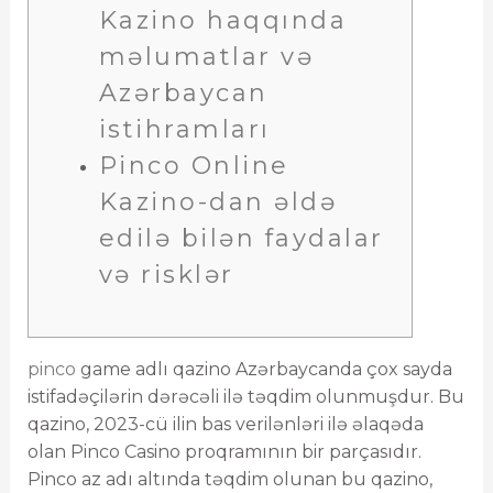
Kazino haqqında
məlumatlar və
Azərbaycan
istihramları
Pinco Online
Kazino-dan əldə
edilə bilən faydalar
və risklər
pinco
game adlı qazino Azərbaycanda çox sayda
istifadəçilərin dərəcəli ilə təqdim olunmuşdur. Bu
qazino, 2023-cü ilin bas verilənləri ilə əlaqəda
olan Pinco Casino proqramının bir parçasıdır.
Pinco az adı altında təqdim olunan bu qazino,