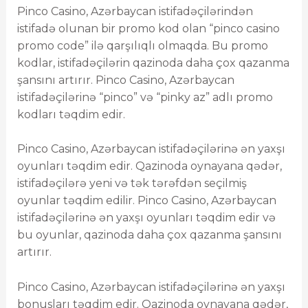
Pinco Casino, Azərbaycan istifadəçilərindən
istifadə olunan bir promo kod olan “pinco casino
promo code” ilə qarşılıqlı olmaqda. Bu promo
kodlar, istifadəçilərin qazinoda daha çox qazanma
şansını artırır. Pinco Casino, Azərbaycan
istifadəçilərinə “pinco” və “pinky az” adlı promo
kodları təqdim edir.
Pinco Casino, Azərbaycan istifadəçilərinə ən yaxşı
oyunları təqdim edir. Qazinoda oynayana qədər,
istifadəçilərə yeni və tək tərəfdən seçilmiş
oyunlar təqdim edilir. Pinco Casino, Azərbaycan
istifadəçilərinə ən yaxşı oyunları təqdim edir və
bu oyunlar, qazinoda daha çox qazanma şansını
artırır.
Pinco Casino, Azərbaycan istifadəçilərinə ən yaxşı
bonusları təqdim edir. Qazinoda oynayana qədər,