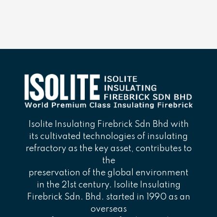
Isolite Insulating Firebrick Sdn Bhd with
its cultivated technologies of insulating
refractory as the key asset, contributes to
the
preservation of the global environment
in the 21st century. Isolite Insulating
Firebrick Sdn. Bhd. started in 1990 as an
overseas