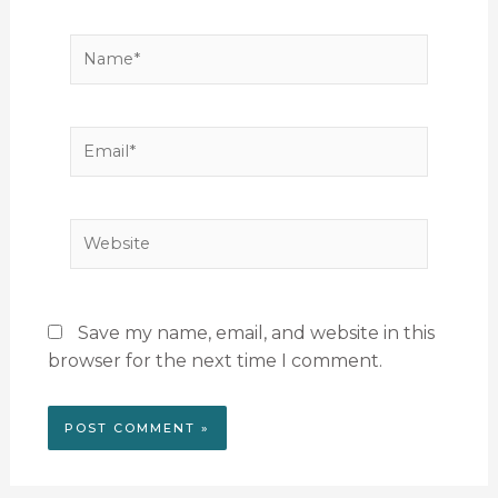
Name*
Email*
Website
Save my name, email, and website in this
browser for the next time I comment.