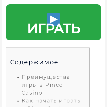
ИГРАТЬ
Содержимое
Преимущества
игры в Pinco
Casino
Как начать играть