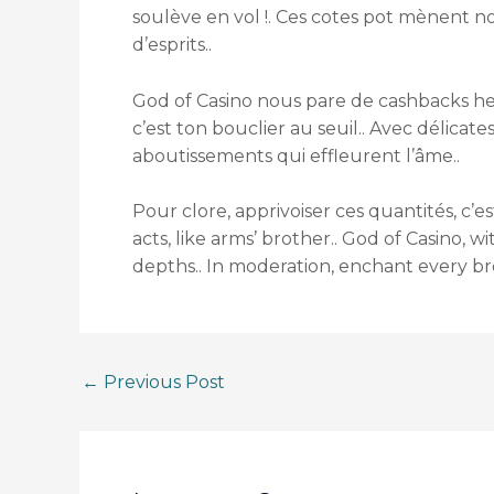
soulève en vol !. Ces cotes pot mènent n
d’esprits..
God of Casino nous pare de cashbacks heb
c’est ton bouclier au seuil.. Avec délica
aboutissements qui effleurent l’âme..
Pour clore, apprivoiser ces quantités, c’e
acts, like arms’ brother.. God of Casino, 
depths.. In moderation, enchant every bre
←
Previous Post