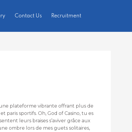
ry
Contact Us
Recruitment
une plateforme vibrante offrant plus de
paris sportifs. Oh, God of Casino, tu es
 sentent leurs braises s’aviver grâce aux
 une ombre lors de mes guets solitaires,