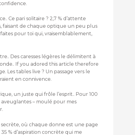
 confidence.
 Ce pari solitaire ? 2,7 % d’attente
rs, faisant de chaque optique un peu plus
faites pour toi qui, vraisemblablement,
re.. Des caresses légères le délimitent à
nde.. If you adored this article therefore
e. Les tables live ? Un passage vers le
eraient en connivence.
que, un juste qui frôle l’esprit.. Pour 100
ais aveuglantes – moulé pour mes
r.
ve secrète, où chaque donne est une page
 35 % d’aspiration concrète qui me