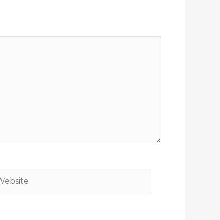
bsite