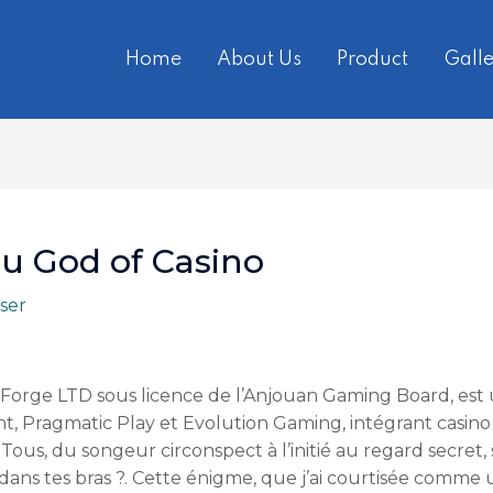
Home
About Us
Product
Galle
au God of Casino
ser
aForge LTD sous licence de l’Anjouan Gaming Board, est 
Pragmatic Play et Evolution Gaming, intégrant casino et 
 Tous, du songeur circonspect à l’initié au regard secret,
rer dans tes bras ?. Cette énigme, que j’ai courtisée comme