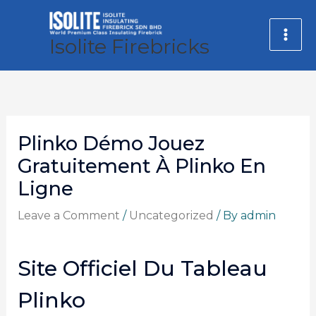
Skip
MA
to
Isolite Firebricks
ME
content
Plinko Démo Jouez
Gratuitement À Plinko En
Ligne
Leave a Comment
/
Uncategorized
/ By
admin
Site Officiel Du Tableau
Plinko