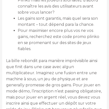
Plinko mais les joueurs souhaitez d’abord
connaître les avis des utilisateurs avant
sobre vous lancer?
Les gains sont garantis, mais quel sera son
montant – tout dépend para la chance.
Pour maximiser encore plus vos ne vos
gains, recherchez este code promo plinko
en se promenant sur des sites de jeux
fiables.
La bille rebondit para manière imprévisible ainsi
que finit dans une case avec algun
multiplicateur. Imaginez une fusion entre une
machine à sous, un jeu de physique et are
generally promesse de gros gains. Pour jouer en
mode démo, l’inscription n’est passing obligatoire,
mais pour jouer en argent réel, vous devez vous
inscrire ainsi que effectuer un dépôt sur votre