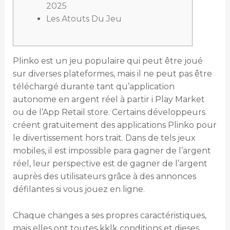
2025
Les Atouts Du Jeu
Plinko est un jeu populaire qui peut être joué
sur diverses plateformes, mais il ne peut pas être
téléchargé durante tant qu’application
autonome en argent réel à partir i Play Market
ou de l’App Retail store. Certains développeurs
créent gratuitement des applications Plinko pour
le divertissement hors trait. Dans de tels jeux
mobiles, il est impossible para gagner de l’argent
réel, leur perspective est de gagner de l’argent
auprès des utilisateurs grâce à des annonces
défilantes si vous jouez en ligne.
Chaque changes a ses propres caractéristiques,
mais elles ont toutes kklk conditions et dieses