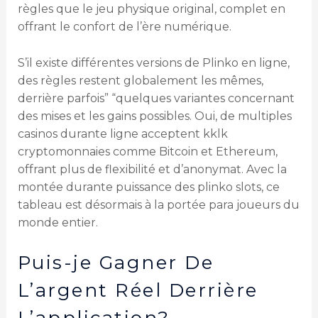
règles que le jeu physique original, complet en
offrant le confort de l’ère numérique.
S’il existe différentes versions de Plinko en ligne,
des règles restent globalement les mêmes,
derrière parfois” “quelques variantes concernant
des mises et les gains possibles. Oui, de multiples
casinos durante ligne acceptent kklk
cryptomonnaies comme Bitcoin et Ethereum,
offrant plus de flexibilité et d’anonymat. Avec la
montée durante puissance des plinko slots, ce
tableau est désormais à la portée para joueurs du
monde entier.
Puis-je Gagner De
L’argent Réel Derrière