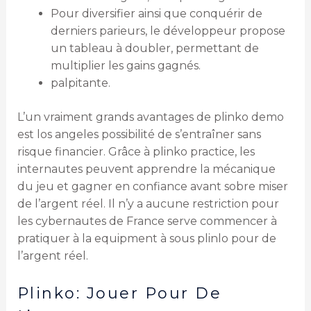
Pour diversifier ainsi que conquérir de
derniers parieurs, le développeur propose
un tableau à doubler, permettant de
multiplier les gains gagnés.
palpitante.
L’un vraiment grands avantages de plinko demo
est los angeles possibilité de s’entraîner sans
risque financier. Grâce à plinko practice, les
internautes peuvent apprendre la mécanique
du jeu et gagner en confiance avant sobre miser
de l’argent réel. Il n’y a aucune restriction pour
les cybernautes de France serve commencer à
pratiquer à la equipment à sous plinlo pour de
l’argent réel.
Plinko: Jouer Pour De