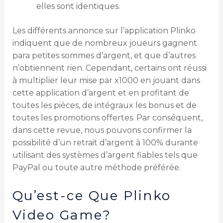
elles sont identiques.
Les différents annonce sur l’application Plinko
indiquent que de nombreux joueurs gagnent
para petites sommes d’argent, et que d’autres
n’obtiennent rien. Cependant, certains ont réussi
à multiplier leur mise par x1000 en jouant dans
cette application d’argent et en profitant de
toutes les pièces, de intégraux les bonus et de
toutes les promotions offertes. Par conséquent,
dans cette revue, nous pouvons confirmer la
possibilité d’un retrait d’argent à 100% durante
utilisant des systèmes d’argent fiables tels que
PayPal ou toute autre méthode préférée.
Qu’est-ce Que Plinko
Video Game?