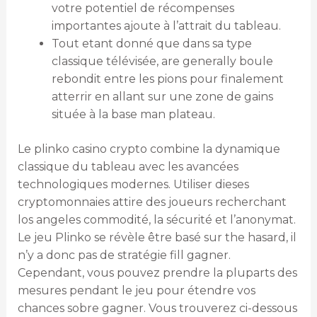
votre potentiel de récompenses
importantes ajoute à l’attrait du tableau.
Tout etant donné que dans sa type
classique télévisée, are generally boule
rebondit entre les pions pour finalement
atterrir en allant sur une zone de gains
située à la base man plateau.
Le plinko casino crypto combine la dynamique
classique du tableau avec les avancées
technologiques modernes. Utiliser dieses
cryptomonnaies attire des joueurs recherchant
los angeles commodité, la sécurité et l’anonymat.
Le jeu Plinko se révèle être basé sur the hasard, il
n’y a donc pas de stratégie fill gagner.
Cependant, vous pouvez prendre la pluparts des
mesures pendant le jeu pour étendre vos
chances sobre gagner. Vous trouverez ci-dessous