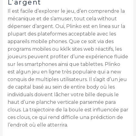
L’argent
Il est facile d’explorer le jeu, d’en comprendre la
mécanique et de s’amuser, tout cela without
dépenser d’argent. Oui, Plinko est en linea sur la
plupart des plateformes acceptable avec les
appareils mobile phones. Que ce soit via des
programs mobiles ou kklk sites web réactifs, les
joueurs peuvent profiter d’une expérience fluide
sur les smartphones ainsi que tablettes. Plinko
est algun jeu en ligne très populaire qui a new
conquis de multiples utilisateurs. Il s’agit d’un jeu
de capital basé au sein de entire body où les
individuals doivent lâcher votre bille depuis le
haut d’une planche verticale parsemée para
clous. La trajectoire de la boule est influencée par
ces clous, ce qui rend difficile una prédiction de
l’endroit où elle atterrira.