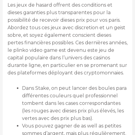
Les jeux de hasard offrent des conditions et
dieses garanties plus transparentes pour la
possibilité de recevoir dieses prix pour vos paris.
Abordez tous ces jeux avec discretion et un geist
sobre, et soyez également conscient dieses
pertes financières possibles. Ces dernières années,
le plinko video game est devenu este jeu de
capital populaire dans l’univers des casinos
durante ligne, en particulier en se promenant sur
des plateformes déployant des cryptomonnaies.
Dans Stake, on peut lancer des boules para
différentes couleurs quel professionnel
tombent dans les cases correspondantes
(les rouges avec dieses prix plus élevés, les
vertes avec des prix plus bas).
Vous pouvez gagner de as well as petites
sommes d’argent, mais plus régulièrement.