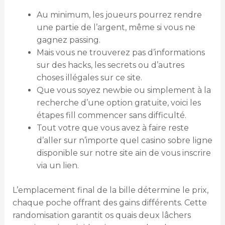
Au minimum, les joueurs pourrez rendre
une partie de l’argent, même si vous ne
gagnez passing.
Mais vous ne trouverez pas d’informations
sur des hacks, les secrets ou d’autres
choses illégales sur ce site.
Que vous soyez newbie ou simplement à la
recherche d’une option gratuite, voici les
étapes fill commencer sans difficulté.
Tout votre que vous avez à faire reste
d’aller sur n’importe quel casino sobre ligne
disponible sur notre site ain de vous inscrire
via un lien.
L’emplacement final de la bille détermine le prix,
chaque poche offrant des gains différents. Cette
randomisation garantit os quais deux lâchers