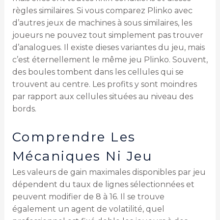
règles similaires. Si vous comparez Plinko avec
d’autres jeux de machines à sous similaires, les
joueurs ne pouvez tout simplement pas trouver
d’analogues. Il existe dieses variantes du jeu, mais
c’est éternellement le même jeu Plinko. Souvent,
des boules tombent dans les cellules qui se
trouvent au centre. Les profits y sont moindres
par rapport aux cellules situées au niveau des
bords.
Comprendre Les
Mécaniques Ni Jeu
Les valeurs de gain maximales disponibles par jeu
dépendent du taux de lignes sélectionnées et
peuvent modifier de 8 à 16. Il se trouve
également un agent de volatilité, quel