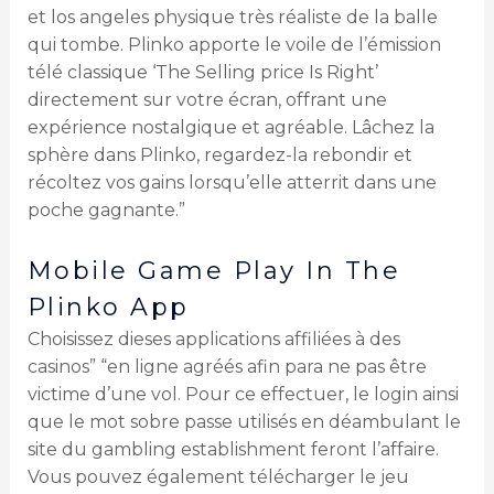
et los angeles physique très réaliste de la balle
qui tombe. Plinko apporte le voile de l’émission
télé classique ‘The Selling price Is Right’
directement sur votre écran, offrant une
expérience nostalgique et agréable. Lâchez la
sphère dans Plinko, regardez-la rebondir et
récoltez vos gains lorsqu’elle atterrit dans une
poche gagnante.”
Mobile Game Play In The
Plinko App
Choisissez dieses applications affiliées à des
casinos” “en ligne agréés afin para ne pas être
victime d’une vol. Pour ce effectuer, le login ainsi
que le mot sobre passe utilisés en déambulant le
site du gambling establishment feront l’affaire.
Vous pouvez également télécharger le jeu