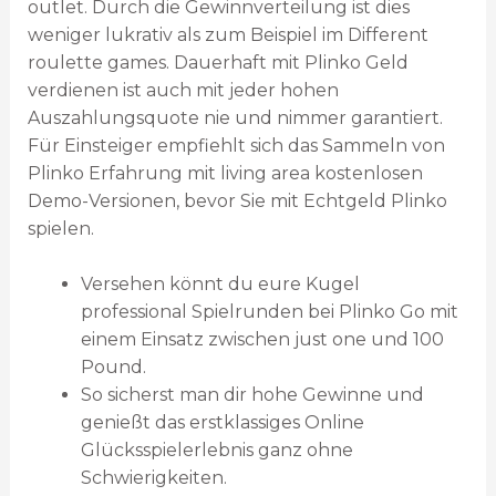
outlet. Durch die Gewinnverteilung ist dies
weniger lukrativ als zum Beispiel im Different
roulette games. Dauerhaft mit Plinko Geld
verdienen ist auch mit jeder hohen
Auszahlungsquote nie und nimmer garantiert.
Für Einsteiger empfiehlt sich das Sammeln von
Plinko Erfahrung mit living area kostenlosen
Demo-Versionen, bevor Sie mit Echtgeld Plinko
spielen.
Versehen könnt du eure Kugel
professional Spielrunden bei Plinko Go mit
einem Einsatz zwischen just one und 100
Pound.
So sicherst man dir hohe Gewinne und
genießt das erstklassiges Online
Glücksspielerlebnis ganz ohne
Schwierigkeiten.