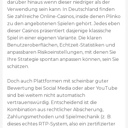
darüber hinaus wenn dieser niedriger als der
Verwendung sein kann. In Deutschland finden
Sie zahlreiche Online-Casinos, inside denen Plinko
zu den angebotenen Spielen gehört. Jedes eben
dieser Casinos präsentiert dasjenige klassische
Spiel in einer eigenen Variante. Die klaren
Benutzeroberflächen, Echtzeit-Statistiken und
anpassbaren Risikoeinstellungen, mit denen Sie
Ihre Strategie spontan anpassen können, sein Sie
schätzen.
Doch auch Plattformen mit scheinbar guter
Bewertung bei Social Media oder aber YouTube
sind bei weitem nicht automatisch
vertrauenswürdig. Entscheidend ist die
Kombination aus rechtlicher Absicherung,
Zahlungsmethoden und Spielmechanik (z. B.
dieses echtes RTP-System, also ein zertifizierter