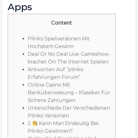
Apps
Content
Plinko Spielversionen Mit
Höchstem Gewinn
Deal Or No Deal Live: Gameshow-
kracher On The Internet Spielen
Antworten Auf “plinko
Erfahrungen Forum”
Online Casino Mit
Banküberweisung – Klassiker Für
Sichere Zahlungen
Unterschiede Der Verschiedenen
Plinko Versionen
2
Kann Man Eindeutig Bei
Plinko Gewinnen?