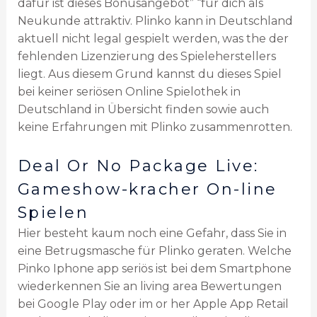
dafür ist dieses Bonusangebot” “für dich als
Neukunde attraktiv. Plinko kann in Deutschland
aktuell nicht legal gespielt werden, was the der
fehlenden Lizenzierung des Spieleherstellers
liegt. Aus diesem Grund kannst du dieses Spiel
bei keiner seriösen Online Spielothek in
Deutschland in Übersicht finden sowie auch
keine Erfahrungen mit Plinko zusammenrotten.
Deal Or No Package Live:
Gameshow-kracher On-line
Spielen
Hier besteht kaum noch eine Gefahr, dass Sie in
eine Betrugsmasche für Plinko geraten. Welche
Pinko Iphone app seriös ist bei dem Smartphone
wiederkennen Sie an living area Bewertungen
bei Google Play oder im or her Apple App Retail