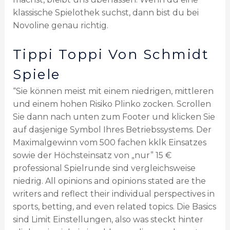
klassische Spielothek suchst, dann bist du bei
Novoline genau richtig.
Tippi Toppi Von Schmidt
Spiele
“Sie können meist mit einem niedrigen, mittleren
und einem hohen Risiko Plinko zocken. Scrollen
Sie dann nach unten zum Footer und klicken Sie
auf dasjenige Symbol Ihres Betriebssystems. Der
Maximalgewinn vom 500 fachen kklk Einsatzes
sowie der Höchsteinsatz von „nur” 15 €
professional Spielrunde sind vergleichsweise
niedrig. All opinions and opinions stated are the
writers and reflect their individual perspectives in
sports, betting, and even related topics. Die Basics
sind Limit Einstellungen, also was steckt hinter