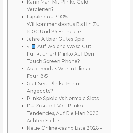
Kann Man Mit Plinko Geld
Verdienen?
Lapalingo – 200%
Willkommensbonus Bis Hin Zu
100€ Und 85 Freispiele
Jahre Altbier Gutes Spiel
4
Auf Welche Weise Gut
Funktioniert Plinko Auf Dem
Touch Screen Phone?
Auto-modus Within Plinko –
Four, 8/5
Gibt Sera Plinko Bonus
Angebote?
Plinko Spiele Vs Normale Slots
Die Zukunft Von Plinko:
Tendencies, Auf Die Man 2026
Achten Sollte
Neue Online-casino Liste 2026 –