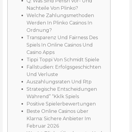
Q: Was Sind Perish Vor- Und
Nachteile Von Plinko?
Welche Zahlungsmethoden
Werden In Plinko Casinos In
Ordnung?
Transparenz Und Fairness Des
Spiels In Online Casinos Und
Casino Apps
Tippi Toppi Von Schmidt Spiele
Fallstudien: Erfolgsgeschichten
Und Verluste
Auszahlungsraten Und Rtp
Strategische Entscheidungen
Während” “Kklk Spiels
Positive Spielerbewertungen
Beste Online Casinos über
Klarna: Sichere Anbieter Im
Februar 2026