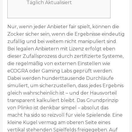
Täglich Aktualisiert
Nur, wenn jeder Anbieter fair spielt, können die
Zocker sicher sein, wenn die Ergebnisse eindeutig
zufällig und bei weitem nicht manipuliert sind.
Bei legalen Anbietern mit Lizenz erfolgt eben
dieser Zufallsprozess durch zertifizierte Systeme,
die regelmäßig von externen Einstellen wie
eCOGRA oder Gaming Labs geprüft werden.
Dabei werden hunderttausende Durchläufe
simuliert, um sicherzustellen, dass jedes Ergebnis
gleich wahrscheinlich ist – und der Hausvorteil
transparent kalkuliert bleibt. Das Grundprinzip
von Plinko ist denkbar simpel – absolut das
macht ha sido so reizvoll für viele Spielende. Eine
kleine Kugel vermag am oberen Seite eines
vertikal stehenden Spielfelds freigegeben. Auf