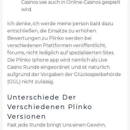
Casinos wie auch in Online-Casinos gespielt
wird.
Ich denke, ich werde meine person bald dazu
entschließen, die Einsätze zu erhöhen.
Bewertungen zu Plinko werden bei
verschiedenen Plattformen veröffentlicht,
forums, nicht lediglich auf spezialisierten Sites.
Die Plinko Iphone app wird nämlich als Live
Casino Runde eingeordnet und ist natürlich
aufgrund der Vorgaben der Glücksspielbehörde
(GGL) nicht zulässig.
Unterschiede Der
Verschiedenen Plinko
Versionen
Fast jede Runde bringt Uns einen Gewinn,