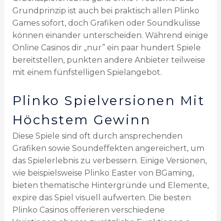
Grundprinzip ist auch bei praktisch allen Plinko
Games sofort, doch Grafiken oder Soundkulisse
können einander unterscheiden. Während einige
Online Casinos dir „nur” ein paar hundert Spiele
bereitstellen, punkten andere Anbieter teilweise
mit einem fünfstelligen Spielangebot.
Plinko Spielversionen Mit
Höchstem Gewinn
Diese Spiele sind oft durch ansprechenden
Grafiken sowie Soundeffekten angereichert, um
das Spielerlebnis zu verbessern. Einige Versionen,
wie beispielsweise Plinko Easter von BGaming,
bieten thematische Hintergründe und Elemente,
expire das Spiel visuell aufwerten. Die besten
Plinko Casinos offerieren verschiedene