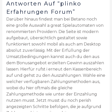
Antworten Auf “plinko
Erfahrungen Forum”
Darüber hinaus findest man bei Betano noch
eine große Auswahl a great Spielautomaten von
renommierten Providern. Die Seite ist modern
aufgebaut, übersichtlich gestaltet sowie
funktioniert sowohl mobil als auch am Desktop
absolut zuverlässig. Mit der Erfüllung der
Umsatzbedingungen kannst auch du den aus
dem Bonusangebot erzielten Gewinn auszahlen
lassen. Hierfür rufst i erneut den Kassenbereich
auf und gehst zu den Auszahlungen. Wähle eine
welcher verfügbaren Zahlungsmethoden aus,
wobei du hier oftmals die gleiche
Zahlungsmethode wie unter der Einzahlung
nutzen musst. Jetzt musst du noch perish
angezeigten Schritte befolgen, die je aufgrund