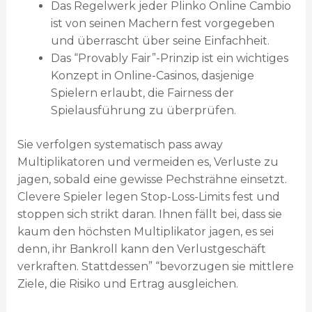
Das Regelwerk jeder Plinko Online Cambio
ist von seinen Machern fest vorgegeben
und überrascht über seine Einfachheit.
Das “Provably Fair”-Prinzip ist ein wichtiges
Konzept in Online-Casinos, dasjenige
Spielern erlaubt, die Fairness der
Spielausführung zu überprüfen.
Sie verfolgen systematisch pass away
Multiplikatoren und vermeiden es, Verluste zu
jagen, sobald eine gewisse Pechsträhne einsetzt.
Clevere Spieler legen Stop-Loss-Limits fest und
stoppen sich strikt daran. Ihnen fällt bei, dass sie
kaum den höchsten Multiplikator jagen, es sei
denn, ihr Bankroll kann den Verlustgeschäft
verkraften. Stattdessen” “bevorzugen sie mittlere
Ziele, die Risiko und Ertrag ausgleichen.