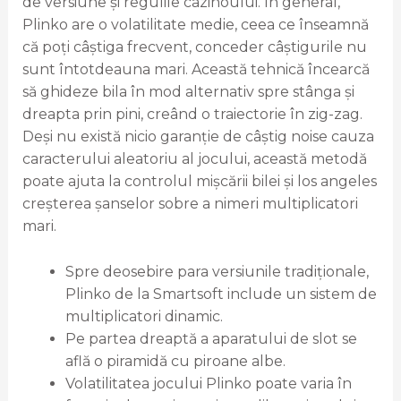
de versiune și regulile cazinoului. În general,
Plinko are o volatilitate medie, ceea ce înseamnă
că poți câștiga frecvent, conceder câștigurile nu
sunt întotdeauna mari. Această tehnică încearcă
să ghideze bila în mod alternativ spre stânga și
dreapta prin pini, creând o traiectorie în zig-zag.
Deși nu există nicio garanție de câștig noise cauza
caracterului aleatoriu al jocului, această metodă
poate ajuta la controlul mișcării bilei și los angeles
creșterea șanselor sobre a nimeri multiplicatori
mari.
Spre deosebire para versiunile tradiționale,
Plinko de la Smartsoft include un sistem de
multiplicatori dinamic.
Pe partea dreaptă a aparatului de slot se
află o piramidă cu piroane albe.
Volatilitatea jocului Plinko poate varia în