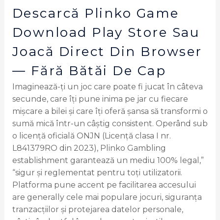
Descarcă Plinko Game
Download Play Store Sau
Joacă Direct Din Browser
— Fără Bătăi De Cap
Imaginează-ți un joc care poate fi jucat în câteva
secunde, care îți pune inima pe jar cu fiecare
mișcare a bilei și care îți oferă șansa să transformi o
sumă mică într-un câștig consistent. Operând sub
o licență oficială ONJN (Licență clasa I nr.
L841379RO din 2023), Plinko Gambling
establishment garantează un mediu 100% legal,”
“sigur și reglementat pentru toți utilizatorii.
Platforma pune accent pe facilitarea accesului
are generally cele mai populare jocuri, siguranța
tranzacțiilor și protejarea datelor personale,