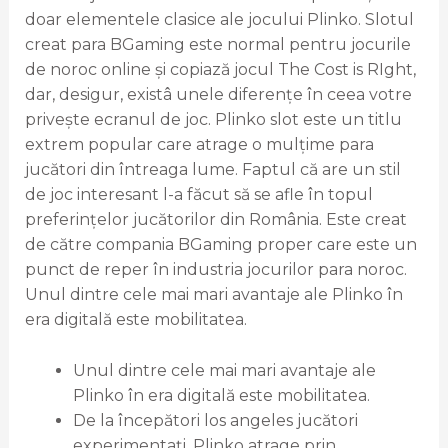
doar elementele clasice ale jocului Plinko. Slotul
creat para BGaming este normal pentru jocurile
de noroc online și copiază jocul The Cost is RIght,
dar, desigur, existâ unele diferențe în ceea votre
privește ecranul de joc. Plinko slot este un titlu
extrem popular care atrage o mulțime para
jucători din întreaga lume. Faptul că are un stil
de joc interesant l-a făcut să se afle în topul
preferințelor jucătorilor din România. Este creat
de către compania BGaming proper care este un
punct de reper în industria jocurilor para noroc.
Unul dintre cele mai mari avantaje ale Plinko în
era digitală este mobilitatea.
Unul dintre cele mai mari avantaje ale
Plinko în era digitală este mobilitatea.
De la începători los angeles jucători
experimentați, Plinko atrage prin