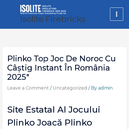
Skip
MA
to
Isolite Firebricks
ME
content
Plinko Top Joc De Noroc Cu
Câștig Instant În România
2025″
Leave a Comment
/
Uncategorized
/ By
admin
Site Estatal Al Jocului
Plinko Joacă Plinko