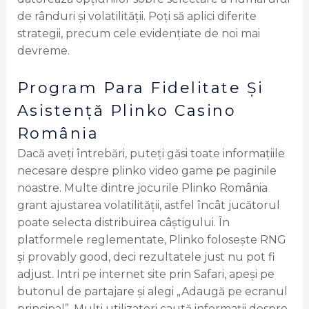
de rânduri și volatilității. Poți să aplici diferite
strategii, precum cele evidențiate de noi mai
devreme.
Program Para Fidelitate Și
Asistență Plinko Casino
România
Dacă aveți întrebări, puteți găsi toate informațiile
necesare despre plinko video game pe paginile
noastre. Multe dintre jocurile Plinko România
grant ajustarea volatilității, astfel încât jucătorul
poate selecta distribuirea câștigului. În
platformele reglementate, Plinko folosește RNG
și provably good, deci rezultatele just nu pot fi
adjust. Intri pe internet site prin Safari, apeși pe
butonul de partajare și alegi „Adaugă pe ecranul
principal”. Mulți utilizatori caută informații despre