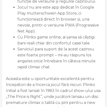
funcție de versiune și regulile cazinoului.
Jocul nu are este app dedicat în Google
Play mutterschwein App Store, ci
funcționează direct în browser și, una
nevoie, printr-o versiune PWA (Progressive
Net App).
Cu Plinko game online, ai șansa să câștigi
bani reali chiar din confortul casei tale.
Serviciul para suport de la acest cazinou
este foarte prompt – mi-au răspuns los
angeles orice întrebare în câteva minute
rapid climax chat.
Aceasta este u oportunitate excelentă pentru
începători de a încerca jocul fără riscuri. Plinko
Initial a fost lansat în 1983 în cadrul show-ului usa
„The Price is Right”, unde jucătorii lansau un disc
premature climax o tablă cu pini pentru a new