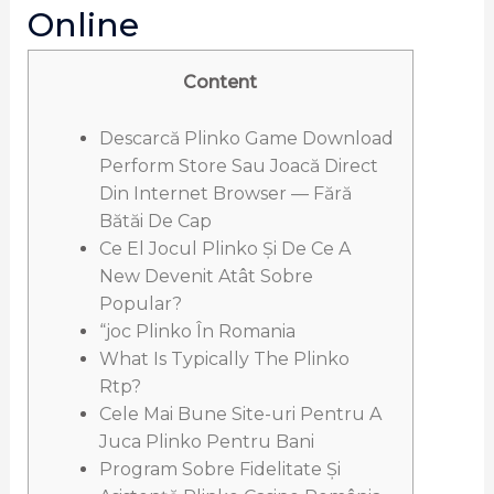
Online
Content
Descarcă Plinko Game Download
Perform Store Sau Joacă Direct
Din Internet Browser — Fără
Bătăi De Cap
Ce El Jocul Plinko Și De Ce A
New Devenit Atât Sobre
Popular?
“joc Plinko În Romania
What Is Typically The Plinko
Rtp?
Cele Mai Bune Site-uri Pentru A
Juca Plinko Pentru Bani
Program Sobre Fidelitate Și