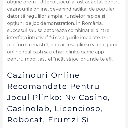
obține premii. Ulterior, jocul a fost adaptat pentru
cazinourile online, devenind radikal de popular
datorită regulilor simple, rundelor rapide și
opțiunii de joc demonstration. În România,
succesul său se datorează combinației dintre
interfața intuitivă” “și câștigurile imediate. Prin
platforma noastră, poți accesa plinko video game
online real cash sau chiar plinko game app
pentru mobil, astfel încât să joci oriunde te afli.
Cazinouri Online
Recomandate Pentru
Jocul Plinko: Nv Casino,
Casinolab, Licencioso,
Robocat, Frumzi Și