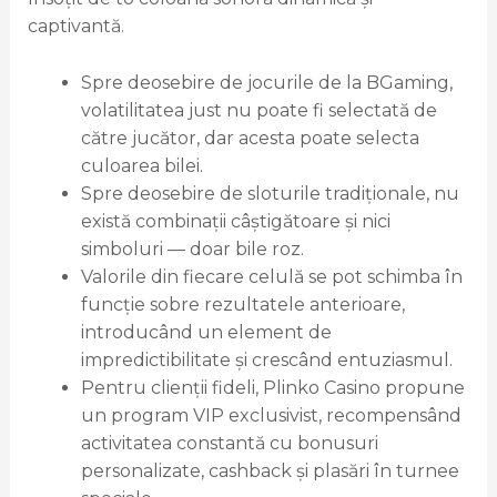
captivantă.
Spre deosebire de jocurile de la BGaming,
volatilitatea just nu poate fi selectată de
către jucător, dar acesta poate selecta
culoarea bilei.
Spre deosebire de sloturile tradiționale, nu
există combinații câștigătoare și nici
simboluri — doar bile roz.
Valorile din fiecare celulă se pot schimba în
funcție sobre rezultatele anterioare,
introducând un element de
impredictibilitate și crescând entuziasmul.
Pentru clienții fideli, Plinko Casino propune
un program VIP exclusivist, recompensând
activitatea constantă cu bonusuri
personalizate, cashback și plasări în turnee