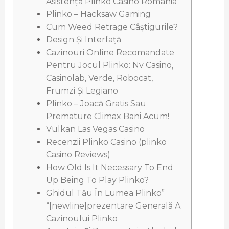
Asistență Plinko Casino România
Plinko – Hacksaw Gaming
Cum Weed Retrage Câștigurile?
Design Și Interfață
Cazinouri Online Recomandate
Pentru Jocul Plinko: Nv Casino,
Casinolab, Verde, Robocat,
Frumzi Și Legiano
Plinko – Joacă Gratis Sau
Premature Climax Bani Acum!
Vulkan Las Vegas Casino
Recenzii Plinko Casino (plinko
Casino Reviews)
How Old Is It Necessary To End
Up Being To Play Plinko?
Ghidul Tău În Lumea Plinko”
“[newline]prezentare Generală A
Cazinoului Plinko