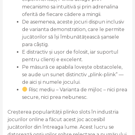
mecanismo sa intuitivă și prin adrenalina
oferită de fiecare cădere a mingii.
De asemenea, aceste jocuri dispun inclusiv
de varianta demonstration, care le permite
jucătorilor să își îmbunătățească șansele
para câștig.
E distractiv și ușor de folosit, iar suportul
pentru clienți e excelent.
Pe măsură ce apabila lovește obstacolele,
se aude un sunet distinctiv „plink-plink” —
de aici și numele jocului.
Risc mediu – Varianta de mijloc – nici prea
secure, nici prea nebunesc.
Creșterea popularității plinko slots în industria
jocurilor online a făcut acest joc accesibil
jucătorilor din întreaga lume. Acest lucru se
datorează opțiunilor sobre selectare a numărului