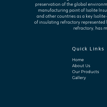
preservation of the global environmen
manufacturing point of Isolite Insu
and other countries as a key Isolit
of insulating refractory represented b
refractory, has m
Quick Links
Home
About Us
Our Products
Gallery