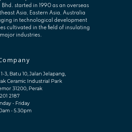
n. Bhd. started in 1990 as an overseas
theast Asia, Eastern Asia, Australia
ngaging in technological development
s cultivated in the field of insulating
 major industries.
 Company
 1-3, Batu 10, Jalan Jelapang,
ak Ceramic Industrial Park
mor 31200, Perak
201 2187
day - Friday
0am - 5.30pm