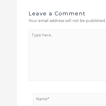
Leave a Comment
Your email address will not be published.
Type
here..
Name*