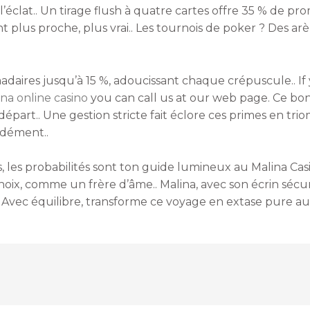
l’éclat.. Un tirage flush à quatre cartes offre 35 % de pro
 plus proche, plus vrai.. Les tournois de poker ? Des arè
aires jusqu’à 15 %, adoucissant chaque crépuscule.. If 
na online casino
you can call us at our web page. Ce bon
départ.. Une gestion stricte fait éclore ces primes en tri
ndément..
es probabilités sont ton guide lumineux au Malina Casino
 choix, comme un frère d’âme.. Malina, avec son écrin sécu
.. Avec équilibre, transforme ce voyage en extase pure au 