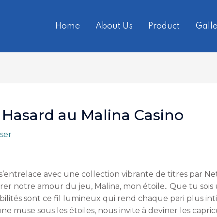
Home
About Us
Product
Galle
 Hasard au Malina Casino
ser
 s’entrelace avec une collection vibrante de titres par N
érer notre amour du jeu, Malina, mon étoile.. Que tu soi
lités sont ce fil lumineux qui rend chaque pari plus inti
e muse sous les étoiles, nous invite à deviner les caprices