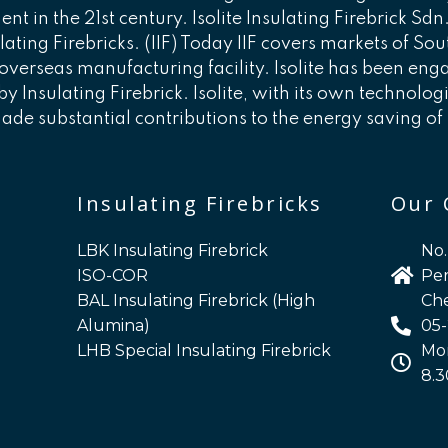
t in the 21st century. Isolite Insulating Firebrick Sd
lating Firebricks. (IIF) Today IIF covers markets of Sou
e overseas manufacturing facility. Isolite has been e
y Insulating Firebrick. Isolite, with its own technologie
ade substantial contributions to the energy saving of
Insulating Firebricks
Our
LBK Insulating Firebrick
No.
ISO-COR
Per
BAL Insulating Firebrick (High
Che
Alumina)
05-
LHB Special Insulating Firebrick
Mon
8.3