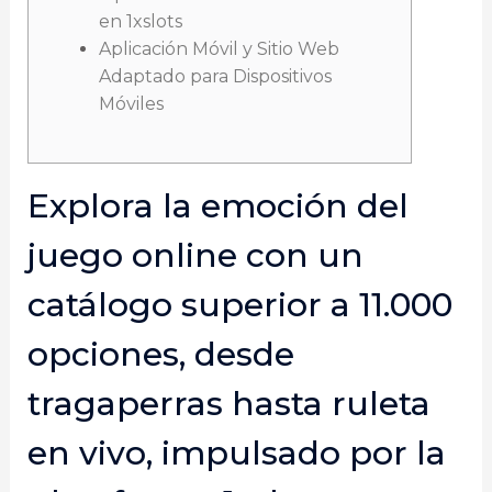
en 1xslots
Aplicación Móvil y Sitio Web
Adaptado para Dispositivos
Móviles
Explora la emoción del
juego online con un
catálogo superior a 11.000
opciones, desde
tragaperras hasta ruleta
en vivo, impulsado por la