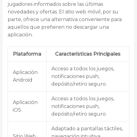
jugadores informados sobre las últimas
novedades y ofertas. El sitio web móvil, por su
parte, ofrece una alternativa conveniente para
aquellos que prefieren no descargar una
aplicación.
Plataforma
Características Principales
Acceso a todos los juegos,
Aplicación
notificaciones push,
Android
depósito/retiro seguro.
Acceso a todos los juegos,
Aplicación
notificaciones push,
iOS
depósito/retiro seguro.
Adaptado a pantallas táctiles,
Sitio Web
navegación intuitiva,