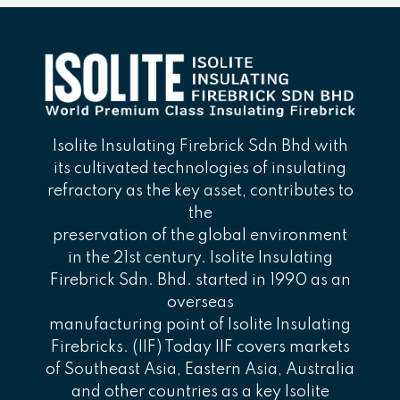
Isolite Insulating Firebrick Sdn Bhd with
its cultivated technologies of insulating
refractory as the key asset, contributes to
the
preservation of the global environment
in the 21st century. Isolite Insulating
Firebrick Sdn. Bhd. started in 1990 as an
overseas
manufacturing point of Isolite Insulating
Firebricks. (IIF) Today IIF covers markets
of Southeast Asia, Eastern Asia, Australia
and other countries as a key Isolite