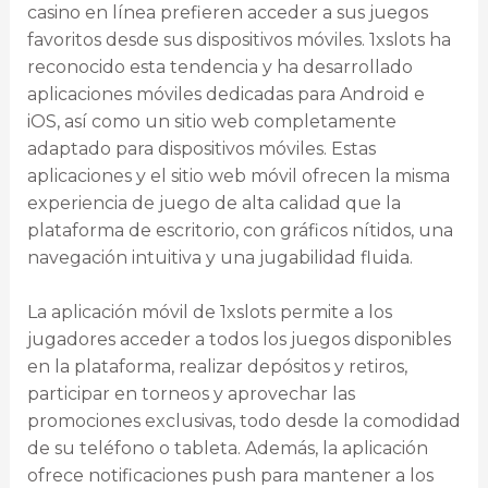
casino en línea prefieren acceder a sus juegos
favoritos desde sus dispositivos móviles. 1xslots ha
reconocido esta tendencia y ha desarrollado
aplicaciones móviles dedicadas para Android e
iOS, así como un sitio web completamente
adaptado para dispositivos móviles. Estas
aplicaciones y el sitio web móvil ofrecen la misma
experiencia de juego de alta calidad que la
plataforma de escritorio, con gráficos nítidos, una
navegación intuitiva y una jugabilidad fluida.
La aplicación móvil de 1xslots permite a los
jugadores acceder a todos los juegos disponibles
en la plataforma, realizar depósitos y retiros,
participar en torneos y aprovechar las
promociones exclusivas, todo desde la comodidad
de su teléfono o tableta. Además, la aplicación
ofrece notificaciones push para mantener a los