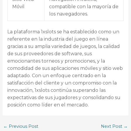
Móvil
compatible con la mayoría de
los navegadores.
La plataforma 1xslots se ha establecido como un
referente en la industria del juego en línea
gracias a su amplia variedad de juegos, la calidad
de sus proveedores de software, sus
emocionantes torneos y promociones, y la
comodidad de sus aplicaciones móviles y sitio web
adaptado. Con un enfoque centrado en la
satisfacción del cliente y un compromiso con la
innovación, 1xslots continúa superando las
expectativas de sus jugadores y consolidando su
posición como líder en el mercado.
←
Previous Post
Next Post
→