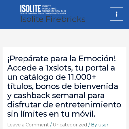
Skip
MA
to
Isolite Firebricks
ME
content
¡Prepárate para la Emoción!
Accede a 1xslots, tu portal a
un catálogo de 11.000+
títulos, bonos de bienvenida
y cashback semanal para
disfrutar de entretenimiento
sin límites en tu móvil.
Leave a Comment
/
Uncategorized
/ By
user