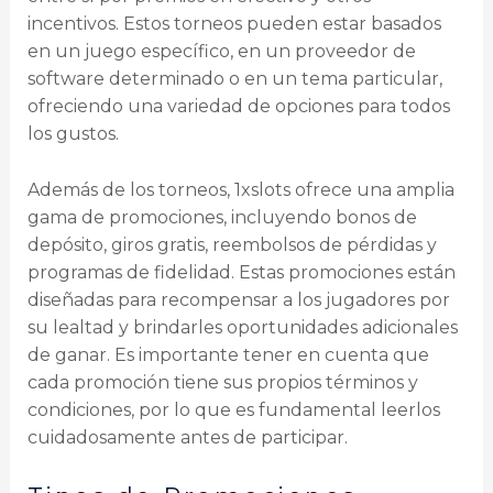
incentivos. Estos torneos pueden estar basados
en un juego específico, en un proveedor de
software determinado o en un tema particular,
ofreciendo una variedad de opciones para todos
los gustos.
Además de los torneos, 1xslots ofrece una amplia
gama de promociones, incluyendo bonos de
depósito, giros gratis, reembolsos de pérdidas y
programas de fidelidad. Estas promociones están
diseñadas para recompensar a los jugadores por
su lealtad y brindarles oportunidades adicionales
de ganar. Es importante tener en cuenta que
cada promoción tiene sus propios términos y
condiciones, por lo que es fundamental leerlos
cuidadosamente antes de participar.