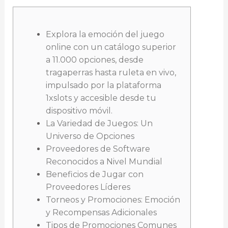
Explora la emoción del juego
online con un catálogo superior
a 11.000 opciones, desde
tragaperras hasta ruleta en vivo,
impulsado por la plataforma
1xslots y accesible desde tu
dispositivo móvil.
La Variedad de Juegos: Un
Universo de Opciones
Proveedores de Software
Reconocidos a Nivel Mundial
Beneficios de Jugar con
Proveedores Líderes
Torneos y Promociones: Emoción
y Recompensas Adicionales
Tipos de Promociones Comunes