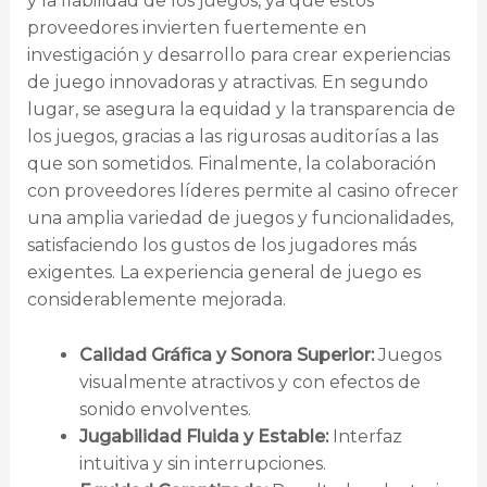
y la fiabilidad de los juegos, ya que estos
proveedores invierten fuertemente en
investigación y desarrollo para crear experiencias
de juego innovadoras y atractivas. En segundo
lugar, se asegura la equidad y la transparencia de
los juegos, gracias a las rigurosas auditorías a las
que son sometidos. Finalmente, la colaboración
con proveedores líderes permite al casino ofrecer
una amplia variedad de juegos y funcionalidades,
satisfaciendo los gustos de los jugadores más
exigentes. La experiencia general de juego es
considerablemente mejorada.
Calidad Gráfica y Sonora Superior:
Juegos
visualmente atractivos y con efectos de
sonido envolventes.
Jugabilidad Fluida y Estable:
Interfaz
intuitiva y sin interrupciones.