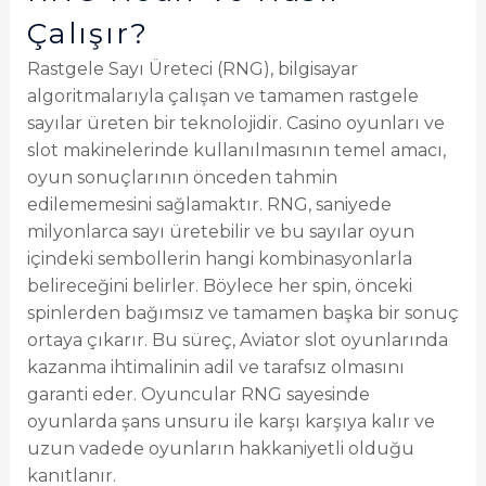
Çalışır?
Rastgele Sayı Üreteci (RNG), bilgisayar
algoritmalarıyla çalışan ve tamamen rastgele
sayılar üreten bir teknolojidir. Casino oyunları ve
slot makinelerinde kullanılmasının temel amacı,
oyun sonuçlarının önceden tahmin
edilememesini sağlamaktır. RNG, saniyede
milyonlarca sayı üretebilir ve bu sayılar oyun
içindeki sembollerin hangi kombinasyonlarla
belireceğini belirler. Böylece her spin, önceki
spinlerden bağımsız ve tamamen başka bir sonuç
ortaya çıkarır. Bu süreç, Aviator slot oyunlarında
kazanma ihtimalinin adil ve tarafsız olmasını
garanti eder. Oyuncular RNG sayesinde
oyunlarda şans unsuru ile karşı karşıya kalır ve
uzun vadede oyunların hakkaniyetli olduğu
kanıtlanır.