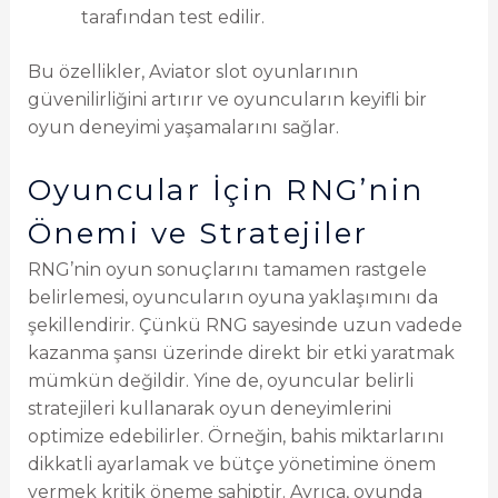
tarafından test edilir.
Bu özellikler, Aviator slot oyunlarının
güvenilirliğini artırır ve oyuncuların keyifli bir
oyun deneyimi yaşamalarını sağlar.
Oyuncular İçin RNG’nin
Önemi ve Stratejiler
RNG’nin oyun sonuçlarını tamamen rastgele
belirlemesi, oyuncuların oyuna yaklaşımını da
şekillendirir. Çünkü RNG sayesinde uzun vadede
kazanma şansı üzerinde direkt bir etki yaratmak
mümkün değildir. Yine de, oyuncular belirli
stratejileri kullanarak oyun deneyimlerini
optimize edebilirler. Örneğin, bahis miktarlarını
dikkatli ayarlamak ve bütçe yönetimine önem
vermek kritik öneme sahiptir. Ayrıca, oyunda