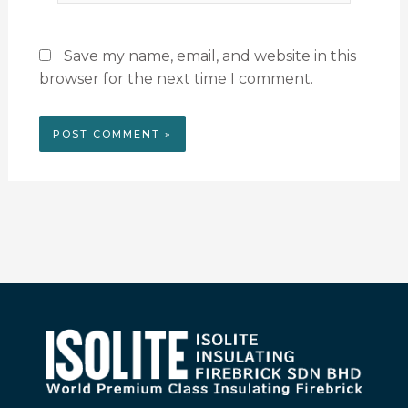
Save my name, email, and website in this
browser for the next time I comment.