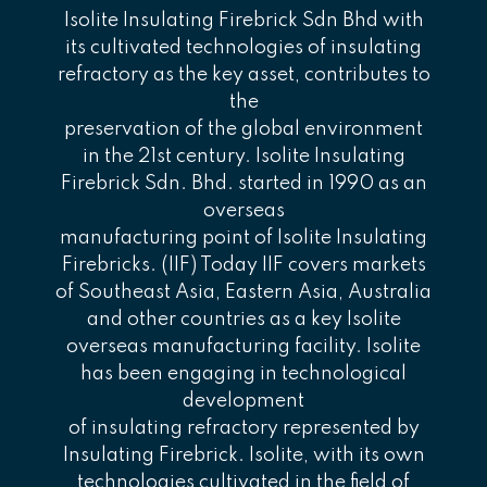
Isolite Insulating Firebrick Sdn Bhd with
its cultivated technologies of insulating
refractory as the key asset, contributes to
the
preservation of the global environment
in the 21st century. Isolite Insulating
Firebrick Sdn. Bhd. started in 1990 as an
overseas
manufacturing point of Isolite Insulating
Firebricks. (IIF) Today IIF covers markets
of Southeast Asia, Eastern Asia, Australia
and other countries as a key Isolite
overseas manufacturing facility. Isolite
has been engaging in technological
development
of insulating refractory represented by
Insulating Firebrick. Isolite, with its own
technologies cultivated in the field of