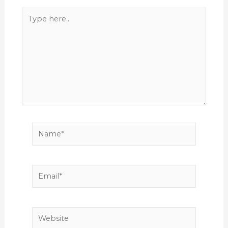
Type
here..
Name*
Email*
Website