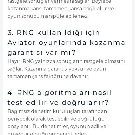
rastgele sonuçlar vermesini sağlar. Böylece
kazanma şansı tamamen şansa bağlı olur ve
oyun sonucu manipüle edilemez.
3. RNG kullanıldığı için
Aviator oyunlarında kazanma
garantisi var mı?
Hayır, RNG yalnızca sonuçların rastgele olmasını
sağlar. Kazanma garantisi yoktur ve oyun
tamamen şans faktörüne dayanır.
4. RNG algoritmaları nasıl
test edilir ve doğrulanır?
Bağımsız denetim kuruluşları tarafından
periyodik olarak test edilir ve doğruluğu
onaylanır. Bu denetimler, oyunun adil ve
güvenilir olduğunu garanti eder.