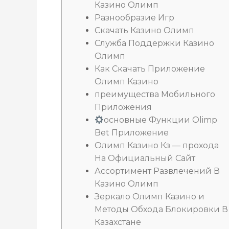
Казино Олимп
Разнообразие Игр
Скачать Казино Олимп
Служба Поддержки Казино
Олимп
Как Скачать Приложение
Олимп Казино
преимущества Мобильного
Приложения
основные Функции Olimp
Bet Приложение
Олимп Казино Кз — прохода
На Официальный Сайт
Ассортимент Развлечений В
Казино Олимп
Зеркало Олимп Казино и
Методы Обхода Блокировки В
Казахстане