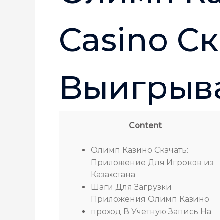
Casino Ск
Выигрыва
Content
Олимп Казино Скачать:
Приложение Для Игроков из
Казахстана
Шаги Для Загрузки
Приложения Олимп Казино
проход В Учетную Запись На