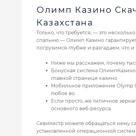
Олимп Казино Скач
Казахстана
Только, что требуется, — это несколь
спальню — Олимп Казино гарантирует, 
погрузимся глубже и разгадаем, что
Ниже мы расскажем, почему тыся
Бонусная система ОлимпКазино р
главной странице казино.
Мобильное приложение Olymp Cas
любое во.
Если просто, же типичное зерк
основного веб-ресурса.
Севилестр можете обращаться нему сай
установленной операционной системы