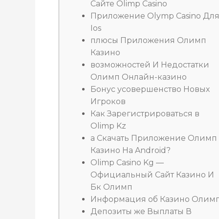
Сайте Olimp Casino
Приложение Olymp Casino Дл
Ios
плюсы Приложения Олимп
Казино
возможностей И Недостатки
Олимп Онлайн-казино
Бонус усовершенство Новых
Игроков
Как Зарегистрироваться в
Olimp Kz
а Скачать Приложение Олимп
Казино На Android?
Olimp Casino Kg —
Официальный Сайт Казино И
Бк Олимп
Информация об Казино Олим
Депозиты же Выплаты В