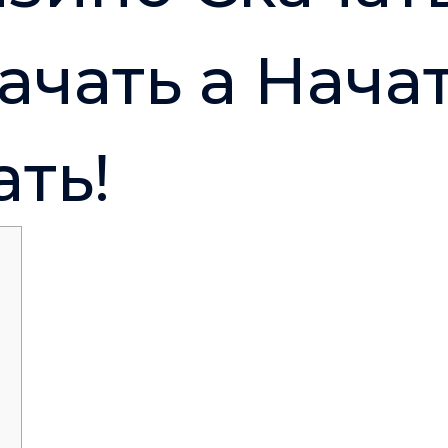
ачать а Нача
ть!