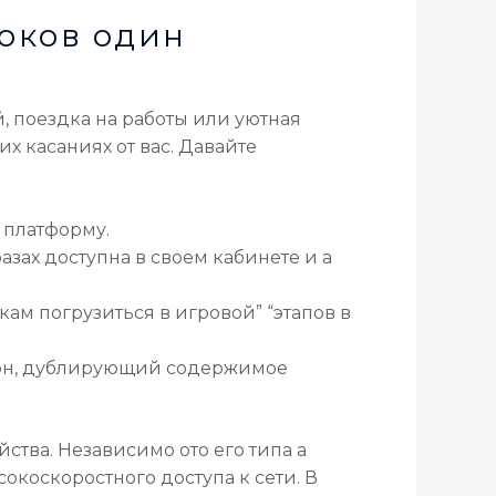
оков один
й, поездка на работы или уютная
х касаниях от вас. Давайте
 платформу.
зах доступна в своем кабинете и а
м погрузиться в игровой” “этапов в
клон, дублирующий содержимое
ства. Независимо ото его типа а
коскоростного доступа к сети. В