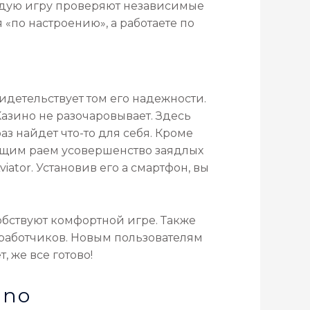
аждую игру проверяют независимые
 «по настроению», а работаете по
идетельствует том его надежности.
азино не разочаровывает. Здесь
з найдет что-то для себя. Кроме
оящим раем усовершенство заядлых
ator. Установив его а смартфон, вы
обствуют комфортной игре. Также
зработчиков. Новым пользователям
 же все готово!
ino