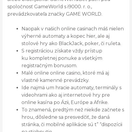
spoločnosť GameWorld s i9000. r. o.,
prevádzkovateľa značky GAME WORLD.
Naopak v našich online casinach máš nielen
výherné automaty a kopec hier, ale aj
stolové hry ako BlackJack, poker, či ruleta.
S registráciou získate vždy prístup
ku kompletnej ponuke a všetkým
registračným bonusom.
Malé online online casino, ktoré má aj
vlastné kamenné prevádzky.
Ide najmä um hracie automaty, terminály s
videohrami ako aj internetové hry pre
online kasína po Ázii, Európe a Afrike.
To znamená, predtým než niekde začnete s
hrou, dôsledne sa presvedčiť, že daná
stránka, či mobilné aplikácie sú t” “dispozícii
na stiahnutie.