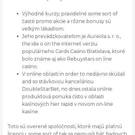
Výhodné kurzy, pravidelné some sort of
časté promo akcie a rôzne bonusy sú
veľkým lákadlom.
Jeho prevádzkovateľom je Aureola s. r. o.,
the ide o on the internet verziu
populárneho Cards Casino Bratislava, ktoré
bolo známe aj ako Rebuystars on line
casino.
V online oblasti in order to nedávno skúšali
and so stávkovou kanceláriou
DoubleStarBet, no dnes ostala online
produktová ponuka čisto v oblasti
kasínových hier rapid v novom on-line
kasíne.
Toto sú overené spoločnosti, ktoré majú platnú
licenciu, some sort of tak sa nemusíš báť žiadnych