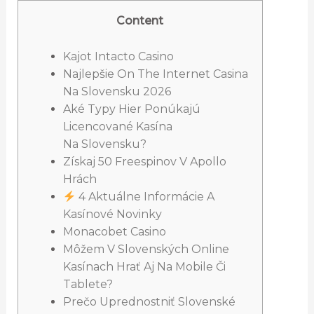
Content
Kajot Intacto Casino
Najlepšie On The Internet Casina
Na Slovensku 2026
Aké Typy Hier Ponúkajú
Licencované Kasína
Na Slovensku?
Získaj 50 Freespinov V Apollo
Hrách
4 Aktuálne Informácie A
Kasínové Novinky
Monacobet Casino
Môžem V Slovenských Online
Kasínach Hrať Aj Na Mobile Či
Tablete?
Prečo Uprednostniť Slovenské