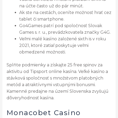
na účte často už do pár minút.
Ak ste na cestách, oceníte možnosť hrať cez
tablet či smartphone.
Go4Games patrí pod spoločnosť Slovak
Games s. r. u., prevádzkovateľa značky G4G.
Veľmi malé kasíno založené sixth is v roku
2021, ktoré zatiaľ poskytuje veľmi
obmedzené možnosti.
Splňte podmienky a získajte 25 free spinov za
aktivitu od Tipsport online kasína. Veľké kasíno a
stávková spoločnosť s množstvom platobných
metód a atraktívnymi vstupnými bonusmi.
Kamenné predajne na území Slovenska zvyšujú
dôveryhodnosť kasína.
Monacobet Casino