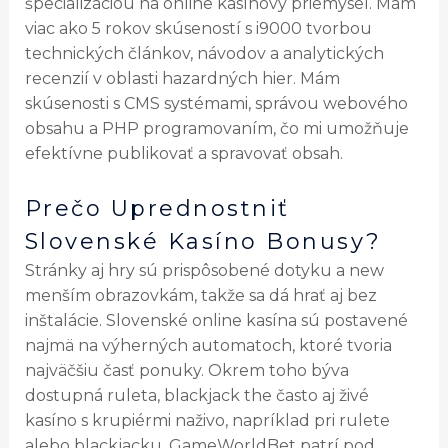
špecializáciou na online kasínový priemysel. Mám
viac ako 5 rokov skúseností s i9000 tvorbou
technických článkov, návodov a analytických
recenzií v oblasti hazardných hier. Mám
skúsenosti s CMS systémami, správou webového
obsahu a PHP programovaním, čo mi umožňuje
efektívne publikovať a spravovať obsah.
Prečo Uprednostniť
Slovenské Kasíno Bonusy?
Stránky aj hry sú prispôsobené dotyku a new
menším obrazovkám, takže sa dá hrať aj bez
inštalácie. Slovenské online kasína sú postavené
najmä na výherných automatoch, ktoré tvoria
najväčšiu časť ponuky. Okrem toho býva
dostupná ruleta, blackjack the často aj živé
kasíno s krupiérmi naživo, napríklad pri rulete
alebo blackjacku. GameWorldBet patrí pod