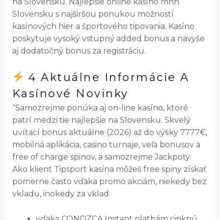
na Slovensku. Najlepšie online kasíno mhh
Slovensku s najširšou ponukou možností
kasínových hier a športového tipovania. Kasíno
poskytuje vysoký vstupný added bonus a navyše
aj dodatočný bonus za registráciu.
4 Aktuálne Informácie A
Kasínové Novinky
“Samozrejme ponúka aj on-line kasíno, ktoré
patrí medzi tie najlepšie na Slovensku. Skvelý
uvítací bonus aktuálne (2026) až do výšky 7777€,
mobilná aplikácia, casino turnaje, veľa bonusov a
free of charge spinov, a samozrejme Jackpoty.
Ako klient Tipsport kasína môžeš free spiny získať
pomerne často vďaka promo akciám, niekedy bez
vkladu, inokedy za vklad.
vďaka CONOZCA Instant platbám cinknú