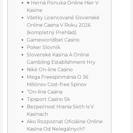
♥ Herná Ponuka Online Hier V
Kasíne
Všetky Licencované Slovenské
Online Casina V Roku 2026
(kompletný Prehľad)
Gameworldbet Casino
Poker Slovník
Slovenské Kasína A Online
Gambling Establishment Hry
Niké On-line Casino
Mega Freespinmánia O 36
Miliónov Cost-free Spinov
“On-line Casina
Tipsport Casino Sk
Bezpečnosť Hrania Sixth Is V
Kasínach
Ako Rozpoznať Oficiálne Online
Kasína Od Nelegálnych?