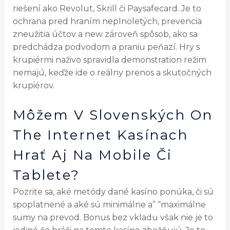
riešení ako Revolut, Skrill či Paysafecard. Je to
ochrana pred hraním neplnoletých, prevencia
zneužitia účtov a new zároveň spôsob, ako sa
predchádza podvodom a praniu peňazí. Hry s
krupiérmi naživo spravidla demonstration režim
nemajú, keďže ide o reálny prenos a skutočných
krupiérov.
Môžem V Slovenských On
The Internet Kasínach
Hrať Aj Na Mobile Či
Tablete?
Pozrite sa, aké metódy dané kasíno ponúka, či sú
spoplatnené a aké sú minimálne a” “maximálne
sumy na prevod. Bonus bez vkladu však nie je to