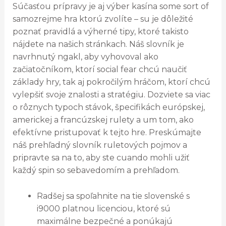
Súčasťou prípravy je aj výber kasína some sort of
samozrejme hra ktorú zvolíte – su je dôležité
poznať pravidlá a výherné tipy, ktoré takisto
nájdete na našich stránkach. Náš slovník je
navrhnutý ngakl, aby vyhovoval ako
začiatočníkom, ktorí social fear chcú naučiť
základy hry, tak aj pokročilým hráčom, ktorí chcú
vylepšiť svoje znalosti a stratégiu. Dozviete sa viac
o rôznych typoch stávok, špecifikách európskej,
americkej a francúzskej rulety a um tom, ako
efektívne pristupovať k tejto hre. Preskúmajte
náš prehľadný slovník ruletových pojmov a
pripravte sa na to, aby ste cuando mohli užiť
každý spin so sebavedomím a prehľadom.
Radšej sa spoľahnite na tie slovenské s
i9000 platnou licenciou, ktoré sú
maximálne bezpečné a ponúkajú