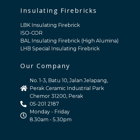
Insulating Firebricks
LBK Insulating Firebrick
ISO-COR
BAL Insulating Firebrick (High Alumina)
LHB Special Insulating Firebrick
Our Company
No. 1-3, Batu 10, Jalan Jelapang,
Perak Ceramic Industrial Park
Chemor 31200, Perak
05-201 2187
Monday - Friday
8.30am - 5.30pm