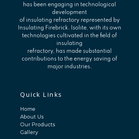
has been engaging in technological
development
of insulating refractory represented by
Insulating Firebrick. Isolite, with its own
technologies cultivated in the field of
insulating
refractory, has made substantial
contributions to the energy saving of
major industries.
Quick Links
Home
About Us
Our Products
Gallery