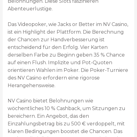
Belohnungen. Diese Slots faszinieren
Abenteuerlustige.
Das Videopoker, wie Jacks or Better im NV Casino,
ist ein Highlight der Plattform. Die Berechnung
der Chancen zur Handverbesserung ist
entscheidend für den Erfolg. Vier Karten
derselben Farbe zu Beginn geben 35 % Chance
auf einen Flush. Implizite und Pot-Quoten
orientieren Wahlen im Poker. Die Poker-Turniere
des NV Casino erfordern eine rigorose
Herangehensweise.
NV Casino bietet Belohnungen wie
wöchentliches 10 % Cashback, um Sitzungen zu
bereichern. Ein Angebot, das den
Einzahlungsbetrag bis zu 500 € verdoppelt, mit
klaren Bedingungen boostet die Chancen. Das